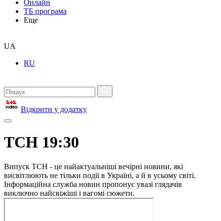
Онлайн
ТБ програма
Еще
UA
RU
Відкрити у додатку
ТСН 19:30
Випуск ТСН - це найактуальніші вечірні новини, які
висвітлюють не тільки події в Україні, а й в усьому світі.
Інформаційна служба новин пропонує увазі глядачів
виключно найсвіжіші і вагомі сюжети.