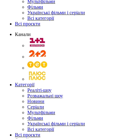
Мультфільми
Фільми
Українські фільми і серіали
Всі категорії
Всі проєкти
Канали
Категорії
Реаліті-шоу
Розважальні шоу
Новини
Серіали
Мультфільми
Фільми
Українські фільми і серіали
Всі категорії
Всі проєкти