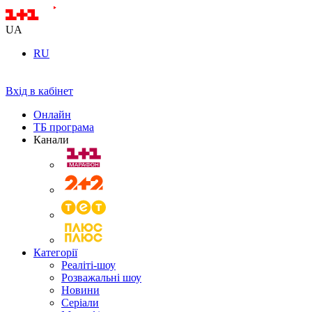
UA
RU
Вхід в кабінет
Онлайн
ТБ програма
Канали
Категорії
Реаліті-шоу
Розважальні шоу
Новини
Серіали