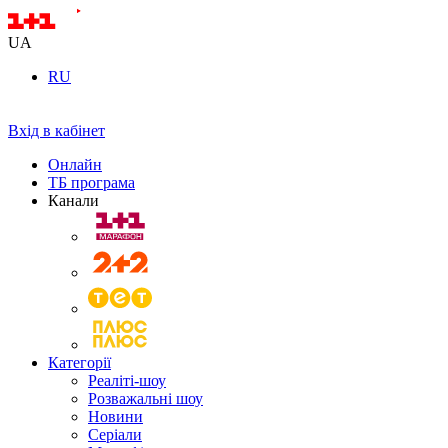
UA
RU
Вхід в кабінет
Онлайн
ТБ програма
Канали
Категорії
Реаліті-шоу
Розважальні шоу
Новини
Серіали