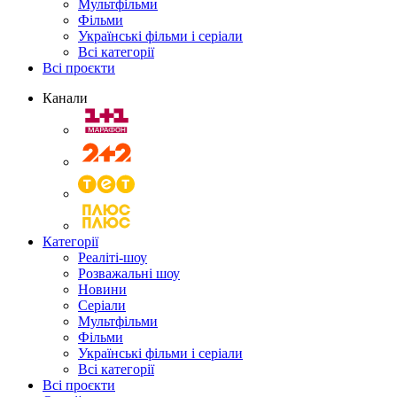
Мультфільми
Фільми
Українські фільми і серіали
Всі категорії
Всі проєкти
Канали
Категорії
Реаліті-шоу
Розважальні шоу
Новини
Серіали
Мультфільми
Фільми
Українські фільми і серіали
Всі категорії
Всі проєкти