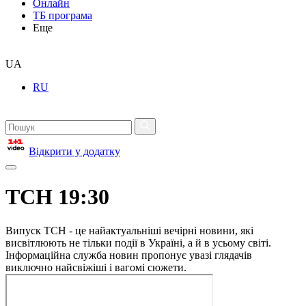
Онлайн
ТБ програма
Еще
UA
RU
Відкрити у додатку
ТСН 19:30
Випуск ТСН - це найактуальніші вечірні новини, які
висвітлюють не тільки події в Україні, а й в усьому світі.
Інформаційна служба новин пропонує увазі глядачів
виключно найсвіжіші і вагомі сюжети.