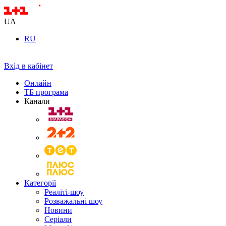
UA
RU
Вхід в кабінет
Онлайн
ТБ програма
Канали
Категорії
Реаліті-шоу
Розважальні шоу
Новини
Серіали