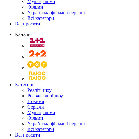
Мультфільми
Фільми
Українські фільми і серіали
Всі категорії
Всі проєкти
Канали
Категорії
Реаліті-шоу
Розважальні шоу
Новини
Серіали
Мультфільми
Фільми
Українські фільми і серіали
Всі категорії
Всі проєкти