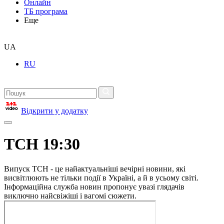
Онлайн
ТБ програма
Еще
UA
RU
Відкрити у додатку
ТСН 19:30
Випуск ТСН - це найактуальніші вечірні новини, які
висвітлюють не тільки події в Україні, а й в усьому світі.
Інформаційна служба новин пропонує увазі глядачів
виключно найсвіжіші і вагомі сюжети.