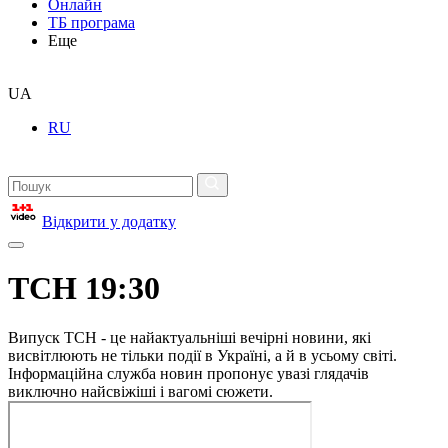
Онлайн
ТБ програма
Еще
UA
RU
Відкрити у додатку
ТСН 19:30
Випуск ТСН - це найактуальніші вечірні новини, які
висвітлюють не тільки події в Україні, а й в усьому світі.
Інформаційна служба новин пропонує увазі глядачів
виключно найсвіжіші і вагомі сюжети.