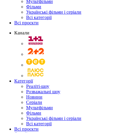
Мультфільми
Фільми
Українські фільми і серіали
Всі категорії
Всі проєкти
Канали
Категорії
Реаліті-шоу
Розважальні шоу
Новини
Серіали
Мультфільми
Фільми
Українські фільми і серіали
Всі категорії
Всі проєкти