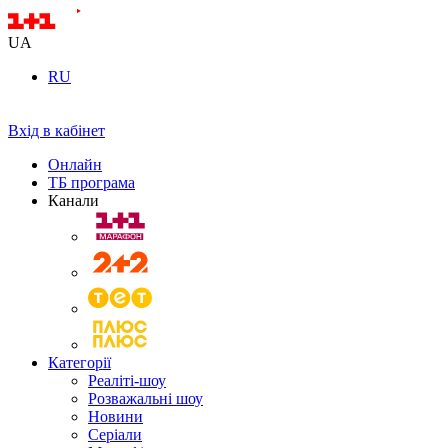
UA
RU
Вхід в кабінет
Онлайн
ТБ програма
Канали
Категорії
Реаліті-шоу
Розважальні шоу
Новини
Серіали