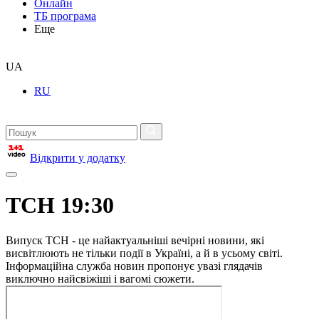
Онлайн
ТБ програма
Еще
UA
RU
Відкрити у додатку
ТСН 19:30
Випуск ТСН - це найактуальніші вечірні новини, які
висвітлюють не тільки події в Україні, а й в усьому світі.
Інформаційна служба новин пропонує увазі глядачів
виключно найсвіжіші і вагомі сюжети.