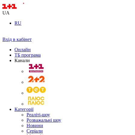
UA
RU
Вхід в кабінет
Онлайн
ТБ програма
Канали
Категорії
Реаліті-шоу
Розважальні шоу
Новини
Серіали