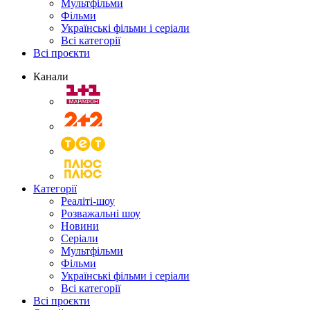
Мультфільми
Фільми
Українські фільми і серіали
Всі категорії
Всі проєкти
Канали
Категорії
Реаліті-шоу
Розважальні шоу
Новини
Серіали
Мультфільми
Фільми
Українські фільми і серіали
Всі категорії
Всі проєкти