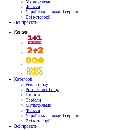
Мультфільми
Фільми
Українські фільми і серіали
Всі категорії
Всі проєкти
Канали
Категорії
Реаліті-шоу
Розважальні шоу
Новини
Серіали
Мультфільми
Фільми
Українські фільми і серіали
Всі категорії
Всі проєкти