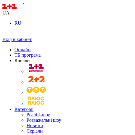
UA
RU
Вхід в кабінет
Онлайн
ТБ програма
Канали
Категорії
Реаліті-шоу
Розважальні шоу
Новини
Серіали