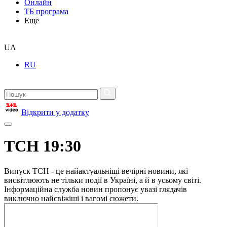
Онлайн
ТБ програма
Еще
UA
RU
Відкрити у додатку
ТСН 19:30
Випуск ТСН - це найактуальніші вечірні новини, які
висвітлюють не тільки події в Україні, а й в усьому світі.
Інформаційна служба новин пропонує увазі глядачів
виключно найсвіжіші і вагомі сюжети.