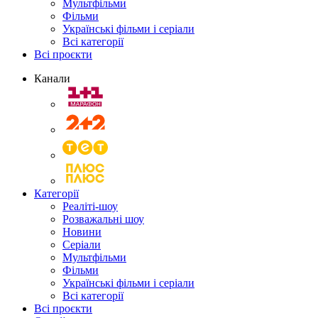
Мультфільми
Фільми
Українські фільми і серіали
Всі категорії
Всі проєкти
Канали
Категорії
Реаліті-шоу
Розважальні шоу
Новини
Серіали
Мультфільми
Фільми
Українські фільми і серіали
Всі категорії
Всі проєкти