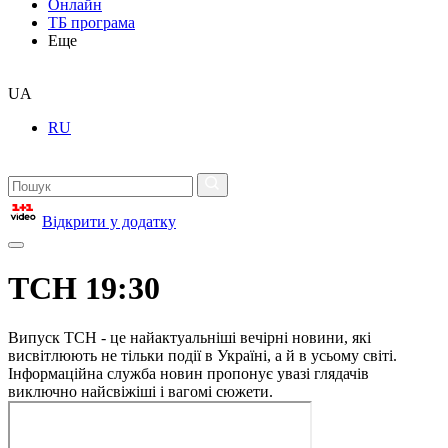
Онлайн
ТБ програма
Еще
UA
RU
Відкрити у додатку
ТСН 19:30
Випуск ТСН - це найактуальніші вечірні новини, які
висвітлюють не тільки події в Україні, а й в усьому світі.
Інформаційна служба новин пропонує увазі глядачів
виключно найсвіжіші і вагомі сюжети.