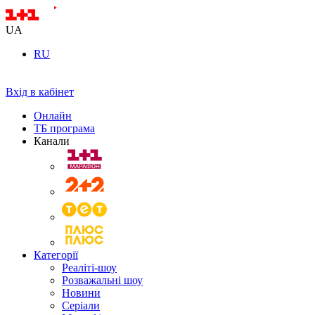
UA
RU
Вхід в кабінет
Онлайн
ТБ програма
Канали
Категорії
Реаліті-шоу
Розважальні шоу
Новини
Серіали