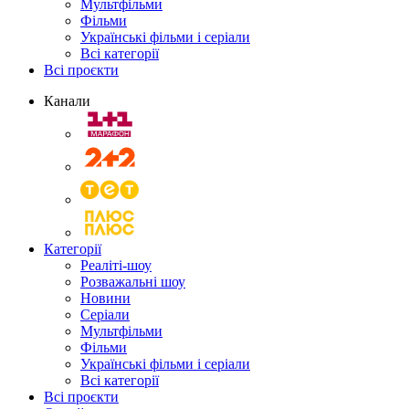
Мультфільми
Фільми
Українські фільми і серіали
Всі категорії
Всі проєкти
Канали
Категорії
Реаліті-шоу
Розважальні шоу
Новини
Серіали
Мультфільми
Фільми
Українські фільми і серіали
Всі категорії
Всі проєкти