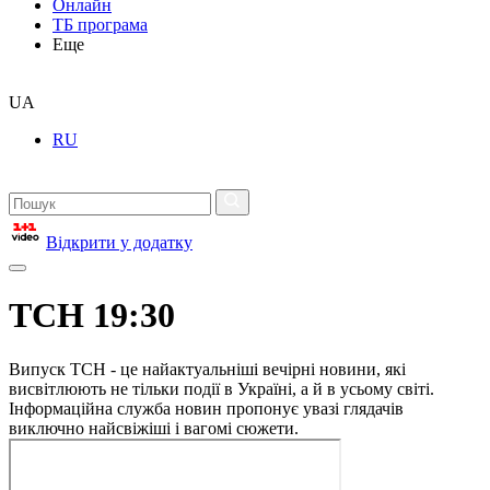
Онлайн
ТБ програма
Еще
UA
RU
Відкрити у додатку
ТСН 19:30
Випуск ТСН - це найактуальніші вечірні новини, які
висвітлюють не тільки події в Україні, а й в усьому світі.
Інформаційна служба новин пропонує увазі глядачів
виключно найсвіжіші і вагомі сюжети.