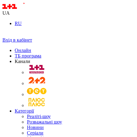
UA
RU
Вхід в кабінет
Онлайн
ТБ програма
Канали
Категорії
Реаліті-шоу
Розважальні шоу
Новини
Серіали