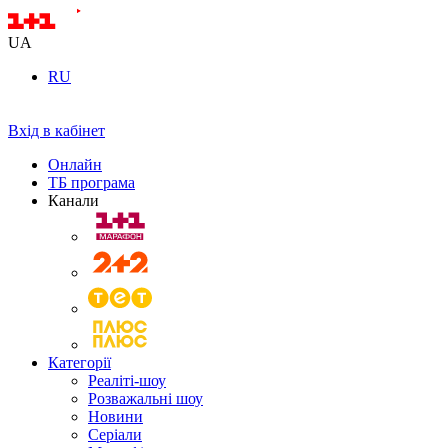
UA
RU
Вхід в кабінет
Онлайн
ТБ програма
Канали
Категорії
Реаліті-шоу
Розважальні шоу
Новини
Серіали