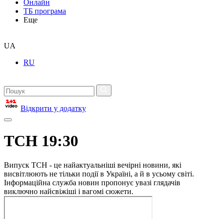
Онлайн
ТБ програма
Еще
UA
RU
Відкрити у додатку
ТСН 19:30
Випуск ТСН - це найактуальніші вечірні новини, які
висвітлюють не тільки події в Україні, а й в усьому світі.
Інформаційна служба новин пропонує увазі глядачів
виключно найсвіжіші і вагомі сюжети.