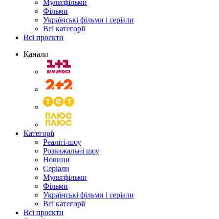
Мультфільми
Фільми
Українські фільми і серіали
Всі категорії
Всі проєкти
Канали
Категорії
Реаліті-шоу
Розважальні шоу
Новини
Серіали
Мультфільми
Фільми
Українські фільми і серіали
Всі категорії
Всі проєкти