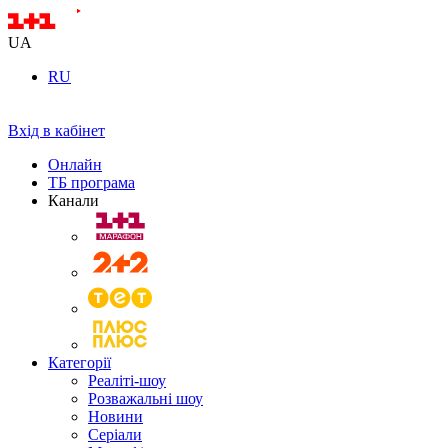
UA
RU
Вхід в кабінет
Онлайн
ТБ програма
Канали
Категорії
Реаліті-шоу
Розважальні шоу
Новини
Серіали