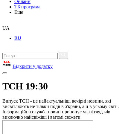
Онлайн
ТБ програма
Еще
UA
RU
Відкрити у додатку
ТСН 19:30
Випуск ТСН - це найактуальніші вечірні новини, які
висвітлюють не тільки події в Україні, а й в усьому світі.
Інформаційна служба новин пропонує увазі глядачів
виключно найсвіжіші і вагомі сюжети.