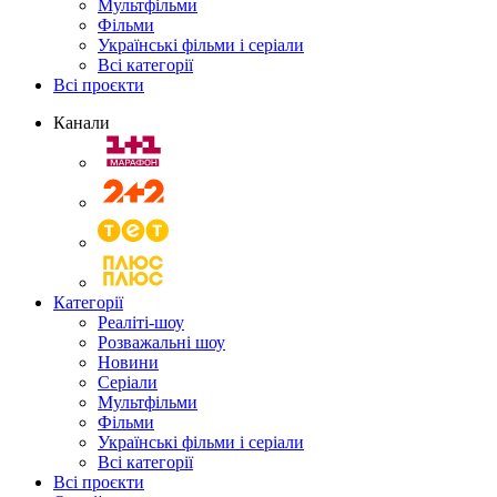
Мультфільми
Фільми
Українські фільми і серіали
Всі категорії
Всі проєкти
Канали
Категорії
Реаліті-шоу
Розважальні шоу
Новини
Серіали
Мультфільми
Фільми
Українські фільми і серіали
Всі категорії
Всі проєкти