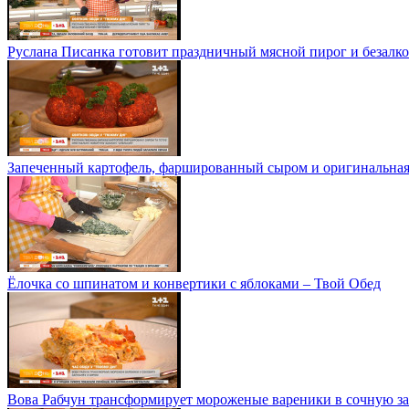
Руслана Писанка готовит праздничный мясной пирог и безалко
Запеченный картофель, фаршированный сыром и оригинальная 
Ёлочка со шпинатом и конвертики с яблоками – Твой Обед
Вова Рабчун трансформирует мороженые вареники в сочную за