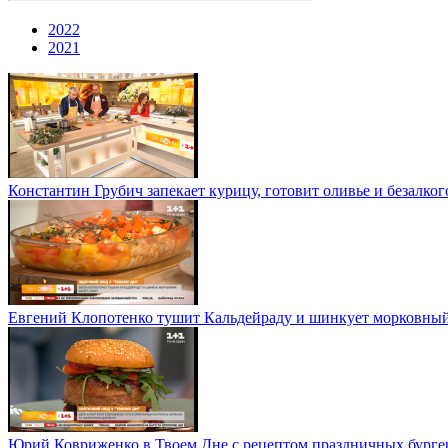
2022
2021
Константин Грубич запекает курицу, готовит оливье и безалко
Евгений Клопотенко тушит Кальдейраду и шинкует морковный 
Юрий Ковриженко в Твоем Дне с рецептом праздничных бурге