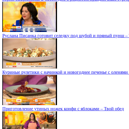
Руслана Писанка готовит селедку под шубой и пряный пунш –
Куриные рулетики с начинкой и новогоднее печенье с оленями
Приготовление утиных ножек конфи с яблоками – Твой обед