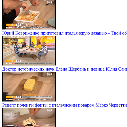
Юрий Ковриженко приготовил итальянскую лазанью – Твой об
Доктор исторических наук Елена Щербань и певица Юлия Сани
Рецепт поленты фриты с итальянским поваром Марко Черветти