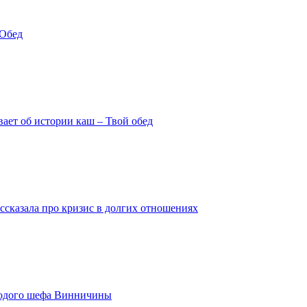
 Обед
ает об истории каш – Твой обед
ссказала про кризис в долгих отношениях
олодого шефа Винничины