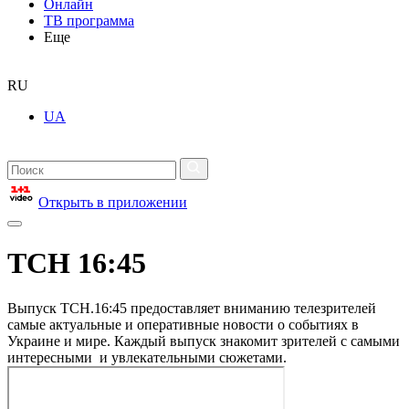
Онлайн
ТВ программа
Еще
RU
UA
Открыть в приложении
ТСН 16:45
Выпуск ТСН.16:45 предоставляет вниманию телезрителей
самые актуальные и оперативные новости о событиях в
Украине и мире. Каждый выпуск знакомит зрителей с самыми
интересными и увлекательными сюжетами.