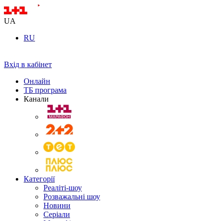
UA
RU
Вхід в кабінет
Онлайн
ТБ програма
Канали
Категорії
Реаліті-шоу
Розважальні шоу
Новини
Серіали