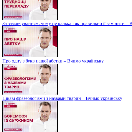
За замовчуванням: чому це калька і як правильно її замінити –
Про одну з букв нашої абетки – Вчимо українську
Цікаві фразеологізми з назвами тварин – Вчимо українську