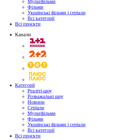
Мультфільми
Фільми
Українські фільми і серіали
Всі категорії
Всі проєкти
Канали
Категорії
Реаліті-шоу
Розважальні шоу
Новини
Серіали
Мультфільми
Фільми
Українські фільми і серіали
Всі категорії
Всі проєкти