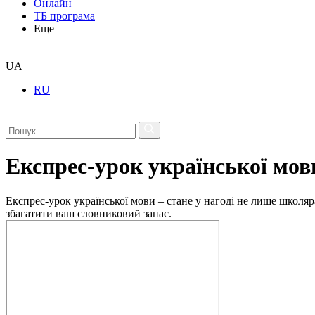
Онлайн
ТБ програма
Еще
UA
RU
Експрес-урок української мов
Експрес-урок української мови – стане у нагоді не лише школяр
збагатити ваш словниковий запас.