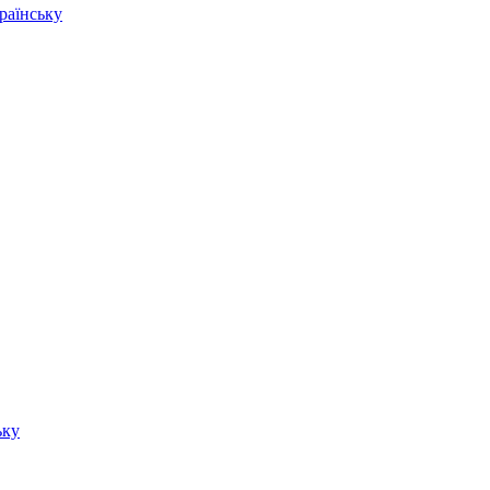
раїнську
ьку