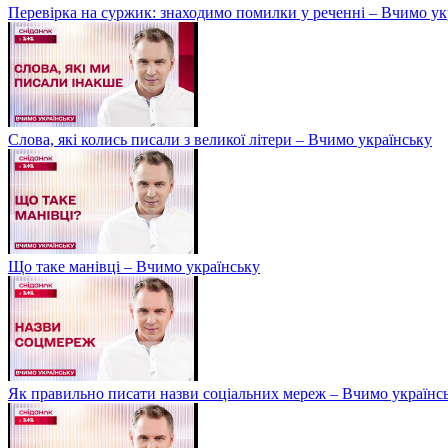
Перевірка на суржик: знаходимо помилки у реченні – Вчимо ук
Слова, які колись писали з великої літери – Вчимо українську
Що таке манівці – Вчимо українську
Як правильно писати назви соціальних мереж – Вчимо українс