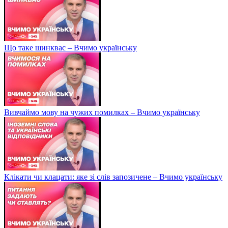
Що таке шинквас – Вчимо українську
Вивчаймо мову на чужих помилках – Вчимо українську
Клікати чи клацати: яке зі слів запозичене – Вчимо українську