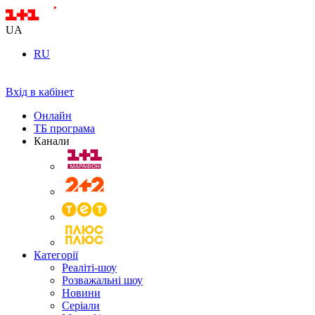
UA
RU
Вхід в кабінет
Онлайн
ТБ програма
Канали
Категорії
Реаліті-шоу
Розважальні шоу
Новини
Серіали