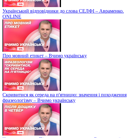
Український відповідники до слова СЕЛФІ – Авраменко.
ONLINE
Про мовний етикет – Вчимо українську
Скривитися як середа на п'ятницю: значення і походження
фразеологізму – Вчимо українську