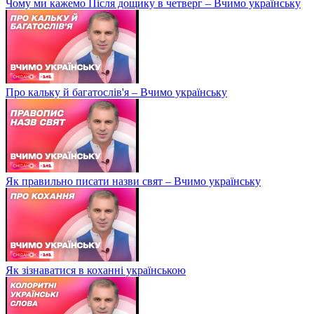
Чому ми кажемо Після дощику в четверг – Вчимо українську
Про кальку й багатослів'я – Вчимо українську
Як правильно писати назви свят – Вчимо українську
Як зізнаватися в коханні українською