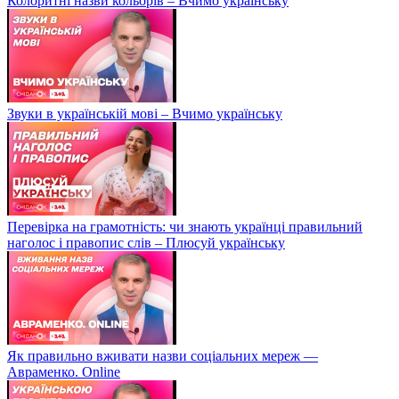
Колоритні назви кольорів – Вчимо українську
Звуки в українській мові – Вчимо українську
Перевірка на грамотність: чи знають українці правильний
наголос і правопис слів – Плюсуй українську
Як правильно вживати назви соціальних мереж —
Авраменко. Online