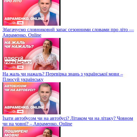
Збагачуємо словниковий запас сезонними словами про літо —
Авраменко. Online
На жаль чи нажаль? Перевірка знань з української мови –
Плюсуй українську
Їхати автобусом чи на автобусі? Літаком чи на літаку? Човном
чи на човні? – Авраменко. Online