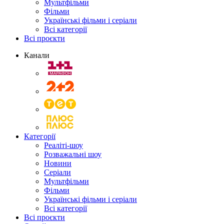
Мультфільми
Фільми
Українські фільми і серіали
Всі категорії
Всі проєкти
Канали
Категорії
Реаліті-шоу
Розважальні шоу
Новини
Серіали
Мультфільми
Фільми
Українські фільми і серіали
Всі категорії
Всі проєкти