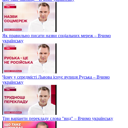
Як правильно писати назви соціальних мереж – Вчимо
українську
Чому у середмісті Львова існує вулиця Руська – Вчимо
українську
Три варіанти перекладу слова "вид" – Вчимо українську