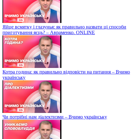
Яйце всмятку і глазунья: як правильно назвати ці способи
приготування яєць? – Авраменко. ONLINE
Котра година: як правильно відповісти на питання – Вчимо
українську
Чи потрібні нам діалектизми – Вчимо українську