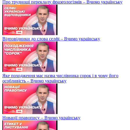
Про труднощі перекладу фразеологізмів – Вчимо українську
Відповідники до слова селфі – Вчимо українську
Яке походження має назва числівника сорок і в чому його
особливість – Вчимо українську
Новації правопису – Вчимо українську