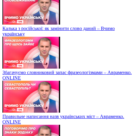
Калька з російської: як замінити слово даний – Вчимо
українську
Збагачуємо словниковий запас фразеологізмами – Авраменко.
ONLINE
Правильне написання назв українських міст – Авраменко.
ONLINE