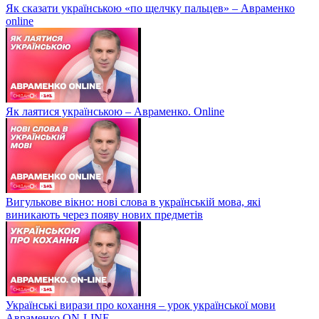
Як сказати українською «по щелчку пальцев» – Авраменко
online
Як лаятися українською – Авраменко. Online
Вигулькове вікно: нові слова в українській мова, які
виникають через появу нових предметів
Українські вирази про кохання – урок української мови
Авраменко ON-LINE