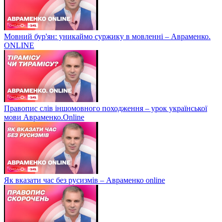
Мовний бур'ян: уникаймо суржику в мовленні – Авраменко.
ONLINE
Правопис слів іншомовного походження – урок української
мови Авраменко.Online
Як вказати час без русизмів – Авраменко online