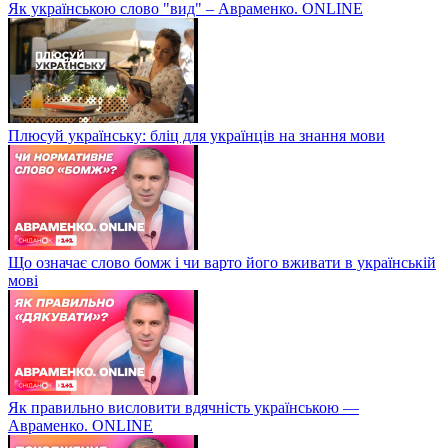
Як українською слово "вид" – Авраменко. ONLINE
Плюсуй українську: бліц для українців на знання мови
Що означає слово бомж і чи варто його вживати в українській
мові
Як правильно висловити вдячність українською —
Авраменко. ONLINE