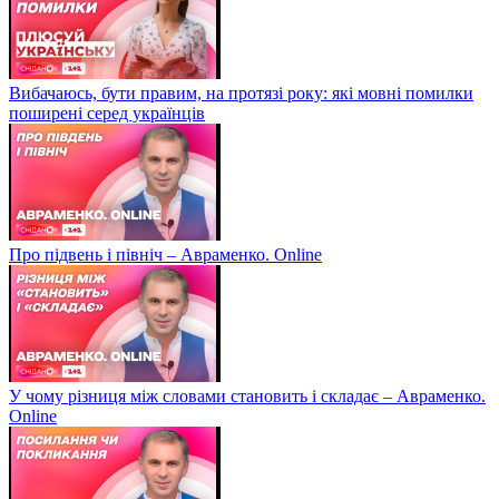
Вибачаюсь, бути правим, на протязі року: які мовні помилки
поширені серед українців
Про підвень і північ – Авраменко. Online
У чому різниця між словами становить і складає – Авраменко.
Online