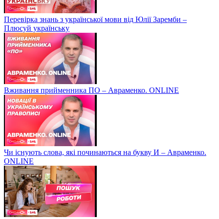
Перевірка знань з української мови від Юлії Заремби –
Плюсуй українську
Вживання прийменника ПО – Авраменко. ONLINE
Чи існують слова, які починаються на букву И – Авраменко.
ONLINE