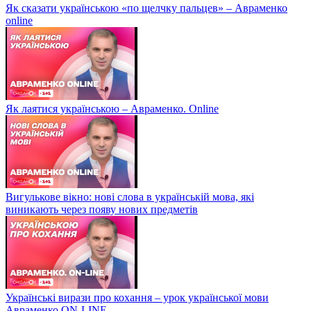
Як сказати українською «по щелчку пальцев» – Авраменко
online
Як лаятися українською – Авраменко. Online
Вигулькове вікно: нові слова в українській мова, які
виникають через появу нових предметів
Українські вирази про кохання – урок української мови
Авраменко ON-LINE