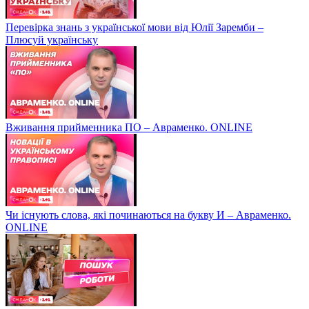
Перевірка знань з української мови від Юлії Заремби –
Плюсуй українську
Вживання прийменника ПО – Авраменко. ONLINE
Чи існують слова, які починаються на букву И – Авраменко.
ONLINE