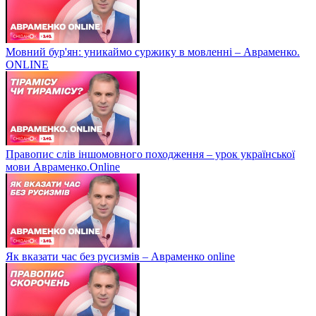
Мовний бур'ян: уникаймо суржику в мовленні – Авраменко.
ONLINE
Правопис слів іншомовного походження – урок української
мови Авраменко.Online
Як вказати час без русизмів – Авраменко online