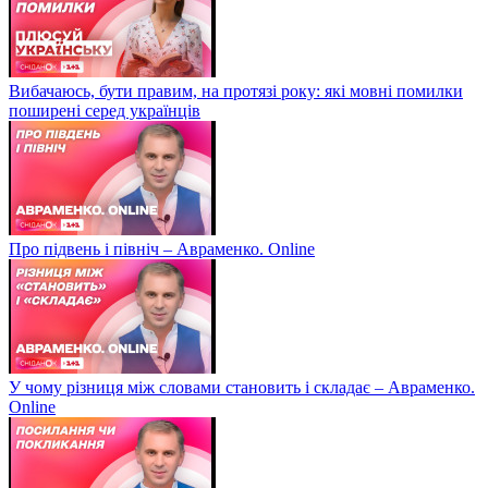
Вибачаюсь, бути правим, на протязі року: які мовні помилки
поширені серед українців
Про підвень і північ – Авраменко. Online
У чому різниця між словами становить і складає – Авраменко.
Online