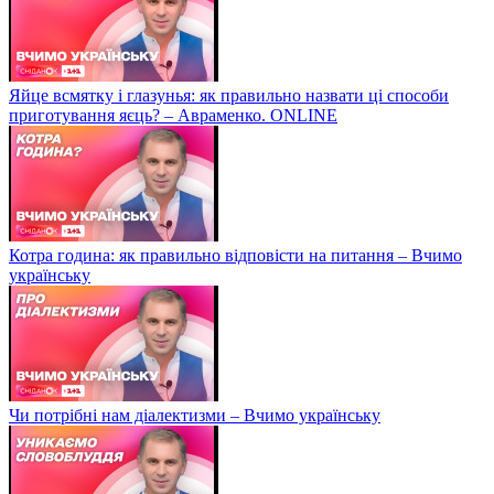
Яйце всмятку і глазунья: як правильно назвати ці способи
приготування яєць? – Авраменко. ONLINE
Котра година: як правильно відповісти на питання – Вчимо
українську
Чи потрібні нам діалектизми – Вчимо українську