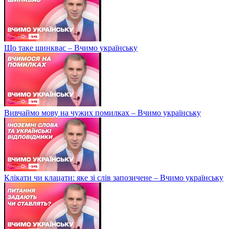
Що таке шинквас – Вчимо українську
Вивчаймо мову на чужих помилках – Вчимо українську
Клікати чи клацати: яке зі слів запозичене – Вчимо українську