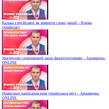
Калька з російської: як замінити слово даний – Вчимо
українську
Збагачуємо словниковий запас фразеологізмами – Авраменко.
ONLINE
Правильне написання назв українських міст – Авраменко.
ONLINE