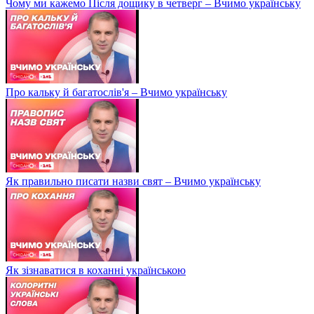
Чому ми кажемо Після дощику в четверг – Вчимо українську
Про кальку й багатослів'я – Вчимо українську
Як правильно писати назви свят – Вчимо українську
Як зізнаватися в коханні українською