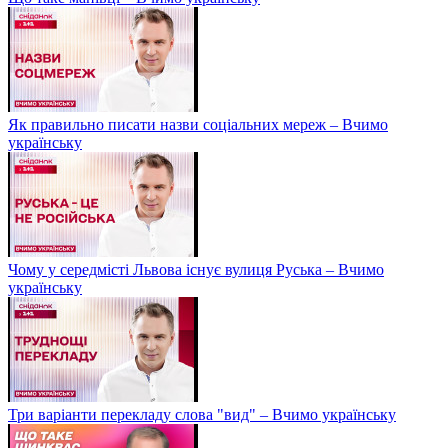
Як правильно писати назви соціальних мереж – Вчимо
українську
Чому у середмісті Львова існує вулиця Руська – Вчимо
українську
Три варіанти перекладу слова "вид" – Вчимо українську