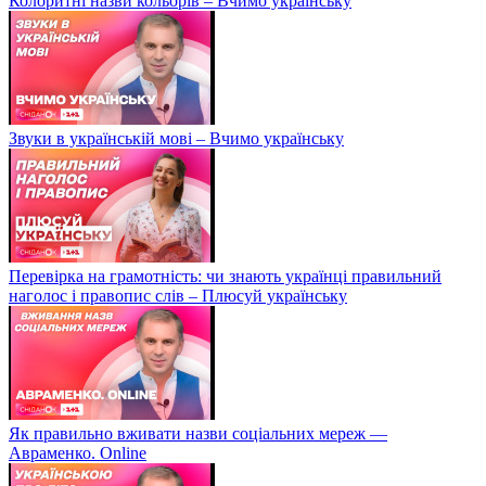
Колоритні назви кольорів – Вчимо українську
Звуки в українській мові – Вчимо українську
Перевірка на грамотність: чи знають українці правильний
наголос і правопис слів – Плюсуй українську
Як правильно вживати назви соціальних мереж —
Авраменко. Online