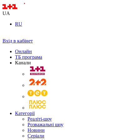
UA
RU
Вхід в кабінет
Онлайн
ТБ програма
Канали
Категорії
Реаліті-шоу
Розважальні шоу
Новини
Серіали