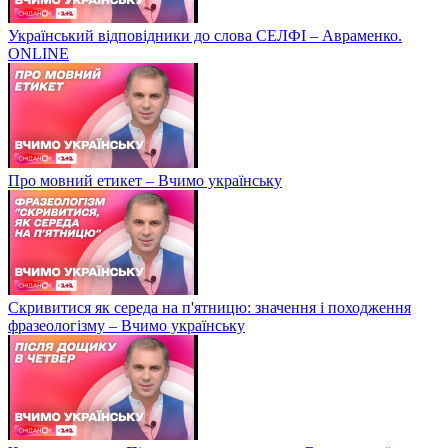
Український відповідники до слова СЕЛФІ – Авраменко.
ONLINE
Про мовний етикет – Вчимо українську
Скривитися як середа на п'ятницю: значення і походження
фразеологізму – Вчимо українську