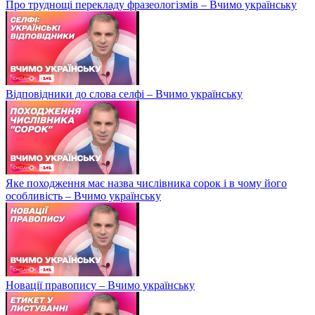
Про труднощі перекладу фразеологізмів – Вчимо українську
Відповідники до слова селфі – Вчимо українську
Яке походження має назва числівника сорок і в чому його
особливість – Вчимо українську
Новації правопису – Вчимо українську