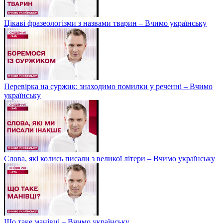
Цікаві фразеологізми з назвами тварин – Вчимо українську
Перевірка на суржик: знаходимо помилки у реченні – Вчимо
українську
Слова, які колись писали з великої літери – Вчимо українську
Що таке манівці – Вчимо українську