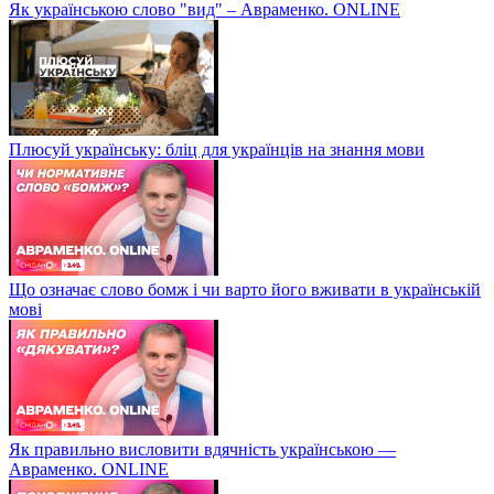
Як українською слово "вид" – Авраменко. ONLINE
Плюсуй українську: бліц для українців на знання мови
Що означає слово бомж і чи варто його вживати в українській
мові
Як правильно висловити вдячність українською —
Авраменко. ONLINE