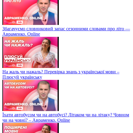
Збагачуємо словниковий запас сезонними словами про літо —
Авраменко. Online
На жаль чи нажаль? Перевірка знань з української мови –
Плюсуй українську
Їхати автобусом чи на автобусі? Літаком чи на літаку? Човном
чи на човні? – Авраменко. Online