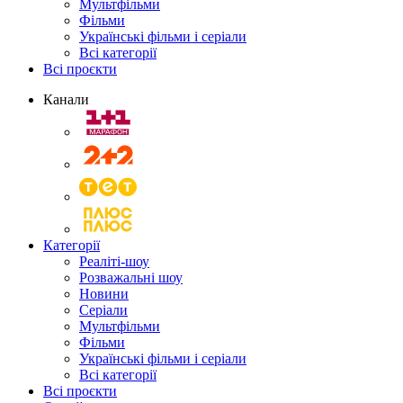
Мультфільми
Фільми
Українські фільми і серіали
Всі категорії
Всі проєкти
Канали
Категорії
Реаліті-шоу
Розважальні шоу
Новини
Серіали
Мультфільми
Фільми
Українські фільми і серіали
Всі категорії
Всі проєкти