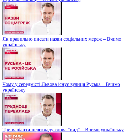
Як правильно писати назви соціальних мереж – Вчимо
українську
Чому у середмісті Львова існує вулиця Руська – Вчимо
українську
Три варіанти перекладу слова "вид" – Вчимо українську