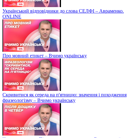
Український відповідники до слова СЕЛФІ – Авраменко.
ONLINE
Про мовний етикет – Вчимо українську
Скривитися як середа на п'ятницю: значення і походження
фразеологізму – Вчимо українську