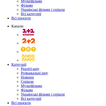
Мультфільми
Фільми
Українські фільми і серіали
Всі категорії
Всі проєкти
Канали
Категорії
Реаліті-шоу
Розважальні шоу
Новини
Серіали
Мультфільми
Фільми
Українські фільми і серіали
Всі категорії
Всі проєкти