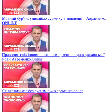
Мовний бур'ян: уникаймо суржику в мовленні – Авраменко.
ONLINE
Правопис слів іншомовного походження – урок української
мови Авраменко.Online
Як вказати час без русизмів – Авраменко online