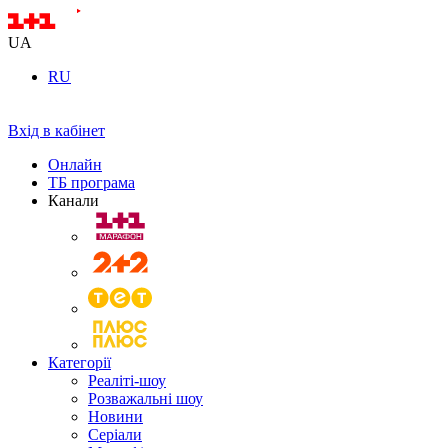
UA
RU
Вхід в кабінет
Онлайн
ТБ програма
Канали
Категорії
Реаліті-шоу
Розважальні шоу
Новини
Серіали