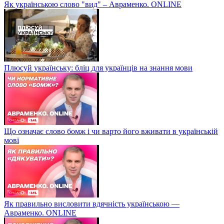
Як українською слово "вид" – Авраменко. ONLINE
Плюсуй українську: бліц для українців на знання мови
Що означає слово бомж і чи варто його вживати в українській
мові
Як правильно висловити вдячність українською —
Авраменко. ONLINE