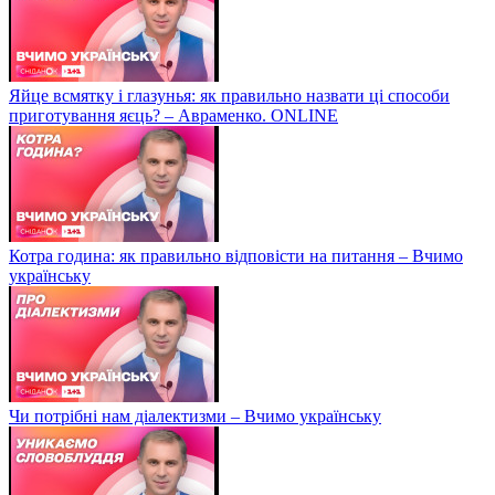
Яйце всмятку і глазунья: як правильно назвати ці способи
приготування яєць? – Авраменко. ONLINE
Котра година: як правильно відповісти на питання – Вчимо
українську
Чи потрібні нам діалектизми – Вчимо українську