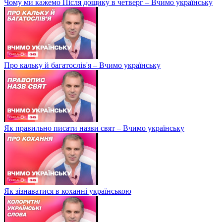
Чому ми кажемо Після дощику в четверг – Вчимо українську
Про кальку й багатослів'я – Вчимо українську
Як правильно писати назви свят – Вчимо українську
Як зізнаватися в коханні українською