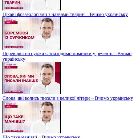
Цікаві фразеологізми з назвами тварин – Вчимо українську
Перевірка на суржик: знаходимо помилки у реченні – Вчимо
українську
Слова, які колись писали з великої літери – Вчимо українську
Що таке манівці – Вчимо українську