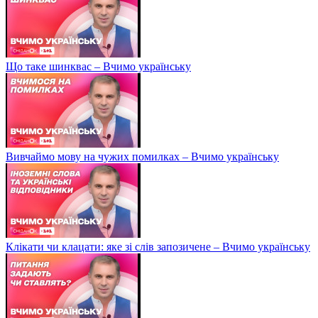
Що таке шинквас – Вчимо українську
Вивчаймо мову на чужих помилках – Вчимо українську
Клікати чи клацати: яке зі слів запозичене – Вчимо українську