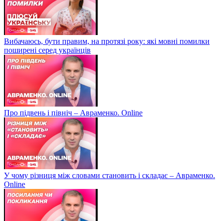
Вибачаюсь, бути правим, на протязі року: які мовні помилки
поширені серед українців
Про підвень і північ – Авраменко. Online
У чому різниця між словами становить і складає – Авраменко.
Online