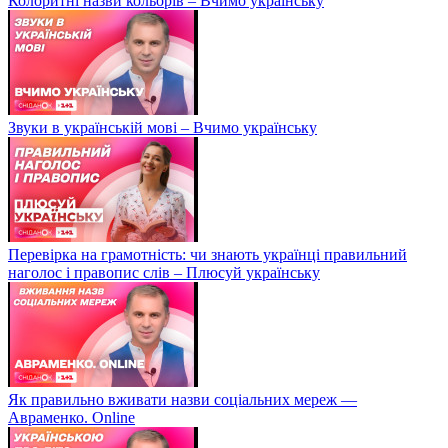
Колоритні назви кольорів – Вчимо українську
Звуки в українській мові – Вчимо українську
Перевірка на грамотність: чи знають українці правильний
наголос і правопис слів – Плюсуй українську
Як правильно вживати назви соціальних мереж —
Авраменко. Online