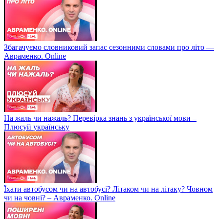
Збагачуємо словниковий запас сезонними словами про літо —
Авраменко. Online
На жаль чи нажаль? Перевірка знань з української мови –
Плюсуй українську
Їхати автобусом чи на автобусі? Літаком чи на літаку? Човном
чи на човні? – Авраменко. Online