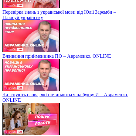
Перевірка знань з української мови від Юлії Заремби –
Плюсуй українську
Вживання прийменника ПО – Авраменко. ONLINE
Чи існують слова, які починаються на букву И – Авраменко.
ONLINE