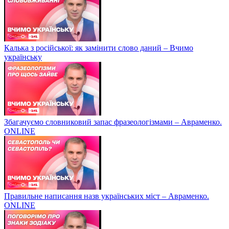
Калька з російської: як замінити слово даний – Вчимо
українську
Збагачуємо словниковий запас фразеологізмами – Авраменко.
ONLINE
Правильне написання назв українських міст – Авраменко.
ONLINE