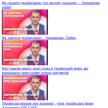
Як сказати українською «по щелчку пальцев» – Авраменко
online
Як лаятися українською – Авраменко. Online
Вигулькове вікно: нові слова в українській мова, які
виникають через появу нових предметів
Українські вирази про кохання – урок української мови
Авраменко ON-LINE