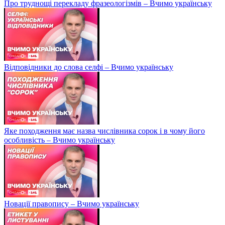
Про труднощі перекладу фразеологізмів – Вчимо українську
Відповідники до слова селфі – Вчимо українську
Яке походження має назва числівника сорок і в чому його
особливість – Вчимо українську
Новації правопису – Вчимо українську