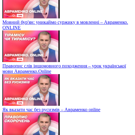
Мовний бур'ян: уникаймо суржику в мовленні – Авраменко.
ONLINE
Правопис слів іншомовного походження – урок української
мови Авраменко.Online
Як вказати час без русизмів – Авраменко online