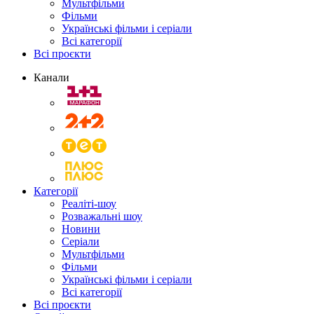
Мультфільми
Фільми
Українські фільми і серіали
Всі категорії
Всі проєкти
Канали
Категорії
Реаліті-шоу
Розважальні шоу
Новини
Серіали
Мультфільми
Фільми
Українські фільми і серіали
Всі категорії
Всі проєкти