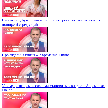
Вибачаюсь, бути правим, на протязі року: які мовні помилки
поширені серед українців
Про підвень і північ – Авраменко. Online
У чому різниця між словами становить і складає – Авраменко.
Online