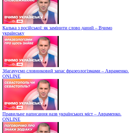
Калька з російської: як замінити слово даний – Вчимо
українську
Збагачуємо словниковий запас фразеологізмами – Авраменко.
ONLINE
Правильне написання назв українських міст – Авраменко.
ONLINE