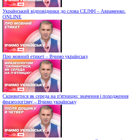
Український відповідники до слова СЕЛФІ – Авраменко.
ONLINE
Про мовний етикет – Вчимо українську
Скривитися як середа на п'ятницю: значення і походження
фразеологізму – Вчимо українську