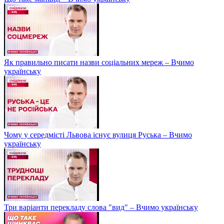
Як правильно писати назви соціальних мереж – Вчимо
українську
Чому у середмісті Львова існує вулиця Руська – Вчимо
українську
Три варіанти перекладу слова "вид" – Вчимо українську