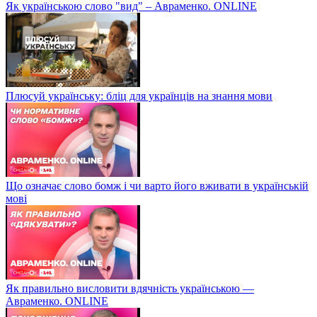
Як українською слово "вид" – Авраменко. ONLINE
Плюсуй українську: бліц для українців на знання мови
Що означає слово бомж і чи варто його вживати в українській
мові
Як правильно висловити вдячність українською —
Авраменко. ONLINE