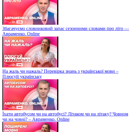
Збагачуємо словниковий запас сезонними словами про літо —
Авраменко. Online
На жаль чи нажаль? Перевірка знань з української мови –
Плюсуй українську
Їхати автобусом чи на автобусі? Літаком чи на літаку? Човном
чи на човні? – Авраменко. Online