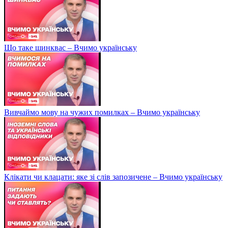
Що таке шинквас – Вчимо українську
Вивчаймо мову на чужих помилках – Вчимо українську
Клікати чи клацати: яке зі слів запозичене – Вчимо українську