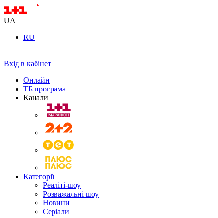
UA
RU
Вхід в кабінет
Онлайн
ТБ програма
Канали
Категорії
Реаліті-шоу
Розважальні шоу
Новини
Серіали