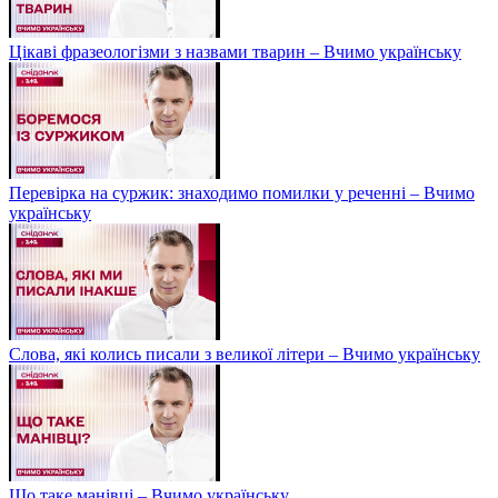
Цікаві фразеологізми з назвами тварин – Вчимо українську
Перевірка на суржик: знаходимо помилки у реченні – Вчимо
українську
Слова, які колись писали з великої літери – Вчимо українську
Що таке манівці – Вчимо українську