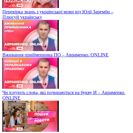
Перевірка знань з української мови від Юлії Заремби –
Плюсуй українську
Вживання прийменника ПО – Авраменко. ONLINE
Чи існують слова, які починаються на букву И – Авраменко.
ONLINE