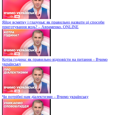
Яйце всмятку і глазунья: як правильно назвати ці способи
приготування яєць? – Авраменко. ONLINE
Котра година: як правильно відповісти на питання – Вчимо
українську
Чи потрібні нам діалектизми – Вчимо українську