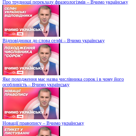
Про труднощі перекладу фразеологізмів – Вчимо українську
Відповідники до слова селфі – Вчимо українську
Яке походження має назва числівника сорок і в чому його
особливість – Вчимо українську
Новації правопису – Вчимо українську