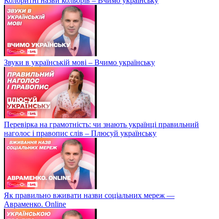
Колоритні назви кольорів – Вчимо українську
Звуки в українській мові – Вчимо українську
Перевірка на грамотність: чи знають українці правильний
наголос і правопис слів – Плюсуй українську
Як правильно вживати назви соціальних мереж —
Авраменко. Online