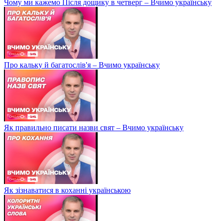
Чому ми кажемо Після дощику в четверг – Вчимо українську
Про кальку й багатослів'я – Вчимо українську
Як правильно писати назви свят – Вчимо українську
Як зізнаватися в коханні українською