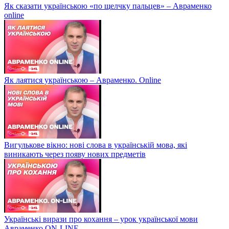
Як сказати українською «по щелчку пальцев» – Авраменко
online
Як лаятися українською – Авраменко. Online
Вигулькове вікно: нові слова в українській мова, які
виникають через появу нових предметів
Українські вирази про кохання – урок української мови
Авраменко ON-LINE