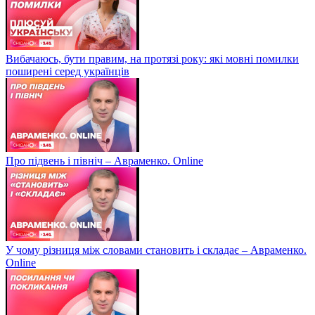
Вибачаюсь, бути правим, на протязі року: які мовні помилки
поширені серед українців
Про підвень і північ – Авраменко. Online
У чому різниця між словами становить і складає – Авраменко.
Online