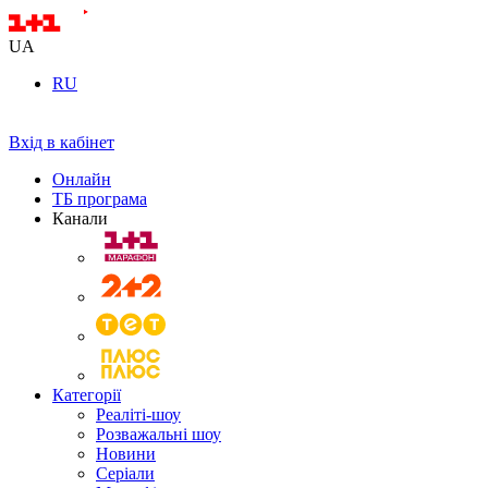
UA
RU
Вхід в кабінет
Онлайн
ТБ програма
Канали
Категорії
Реаліті-шоу
Розважальні шоу
Новини
Серіали