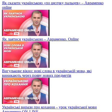
Як сказати українською «по щелчку пальцев» – Авраменко
online
Як лаятися українською – Авраменко. Online
Вигулькове вікно: нові слова в українській мова, які
виникають через появу нових предметів
Українські вирази про кохання – урок української мови
Авраменко ON-LINE