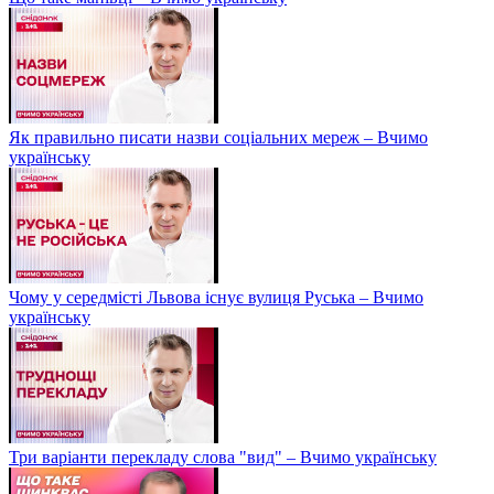
Як правильно писати назви соціальних мереж – Вчимо
українську
Чому у середмісті Львова існує вулиця Руська – Вчимо
українську
Три варіанти перекладу слова "вид" – Вчимо українську