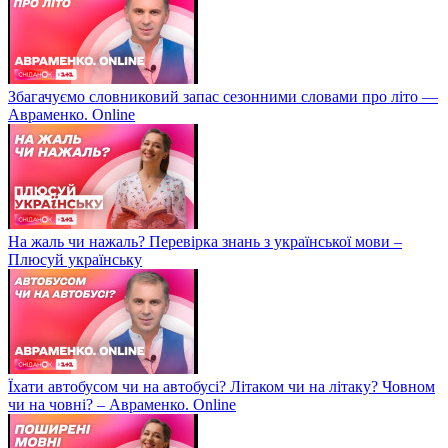
Збагачуємо словниковий запас сезонними словами про літо —
Авраменко. Online
На жаль чи нажаль? Перевірка знань з української мови –
Плюсуй українську
Їхати автобусом чи на автобусі? Літаком чи на літаку? Човном
чи на човні? – Авраменко. Online