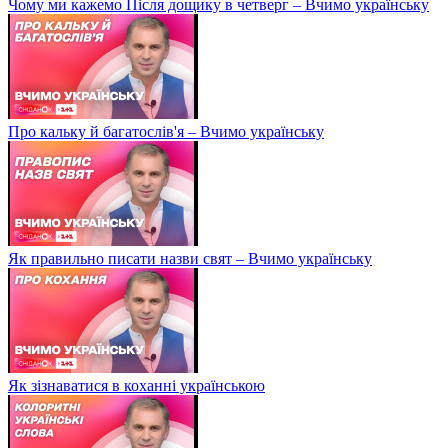
Чому ми кажемо Після дощику в четверг – Вчимо українську
Про кальку й багатослів'я – Вчимо українську
Як правильно писати назви свят – Вчимо українську
Як зізнаватися в коханні українською