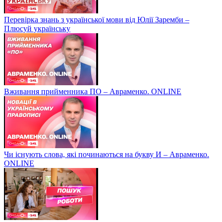
Перевірка знань з української мови від Юлії Заремби –
Плюсуй українську
Вживання прийменника ПО – Авраменко. ONLINE
Чи існують слова, які починаються на букву И – Авраменко.
ONLINE