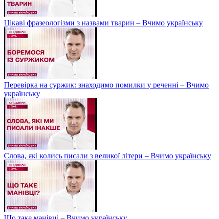
Цікаві фразеологізми з назвами тварин – Вчимо українську
Перевірка на суржик: знаходимо помилки у реченні – Вчимо
українську
Слова, які колись писали з великої літери – Вчимо українську
Що таке манівці – Вчимо українську