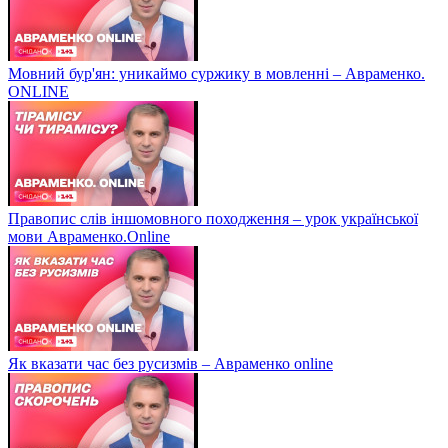
Мовний бур'ян: уникаймо суржику в мовленні – Авраменко.
ONLINE
Правопис слів іншомовного походження – урок української
мови Авраменко.Online
Як вказати час без русизмів – Авраменко online