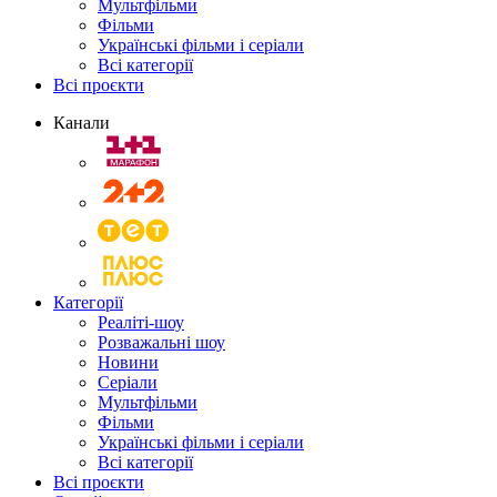
Мультфільми
Фільми
Українські фільми і серіали
Всі категорії
Всі проєкти
Канали
Категорії
Реаліті-шоу
Розважальні шоу
Новини
Серіали
Мультфільми
Фільми
Українські фільми і серіали
Всі категорії
Всі проєкти