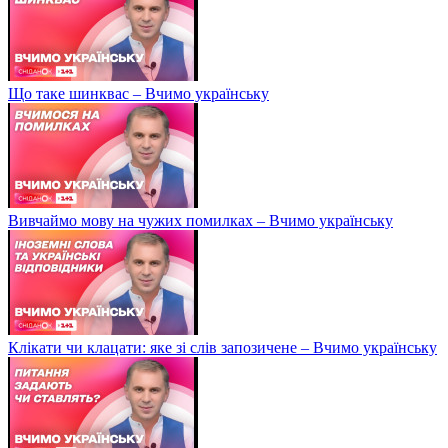
Що таке шинквас – Вчимо українську
Вивчаймо мову на чужих помилках – Вчимо українську
Клікати чи клацати: яке зі слів запозичене – Вчимо українську