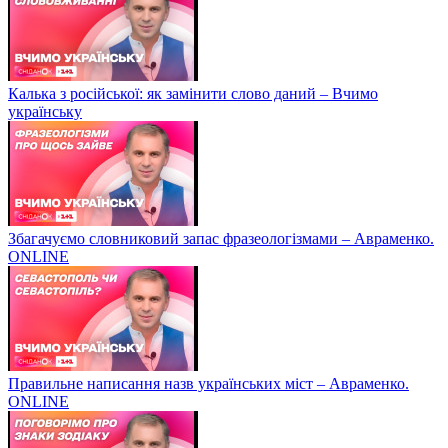
Калька з російської: як замінити слово даний – Вчимо
українську
Збагачуємо словниковий запас фразеологізмами – Авраменко.
ONLINE
Правильне написання назв українських міст – Авраменко.
ONLINE