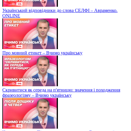
Український відповідники до слова СЕЛФІ – Авраменко.
ONLINE
Про мовний етикет – Вчимо українську
Скривитися як середа на п'ятницю: значення і походження
фразеологізму – Вчимо українську