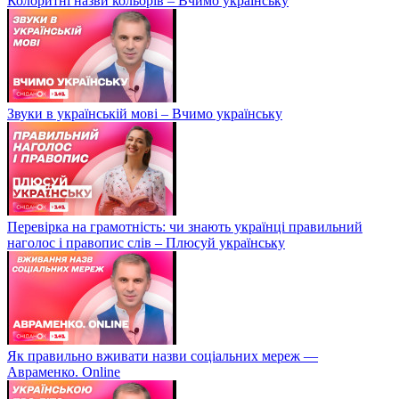
Колоритні назви кольорів – Вчимо українську
Звуки в українській мові – Вчимо українську
Перевірка на грамотність: чи знають українці правильний
наголос і правопис слів – Плюсуй українську
Як правильно вживати назви соціальних мереж —
Авраменко. Online