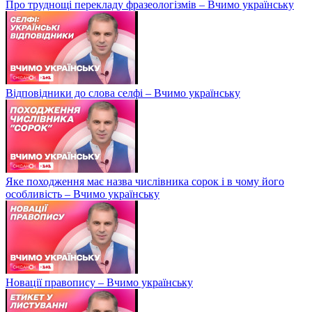
Про труднощі перекладу фразеологізмів – Вчимо українську
Відповідники до слова селфі – Вчимо українську
Яке походження має назва числівника сорок і в чому його
особливість – Вчимо українську
Новації правопису – Вчимо українську