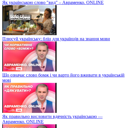
Як українською слово "вид" – Авраменко. ONLINE
Плюсуй українську: бліц для українців на знання мови
Що означає слово бомж і чи варто його вживати в українській
мові
Як правильно висловити вдячність українською —
Авраменко. ONLINE