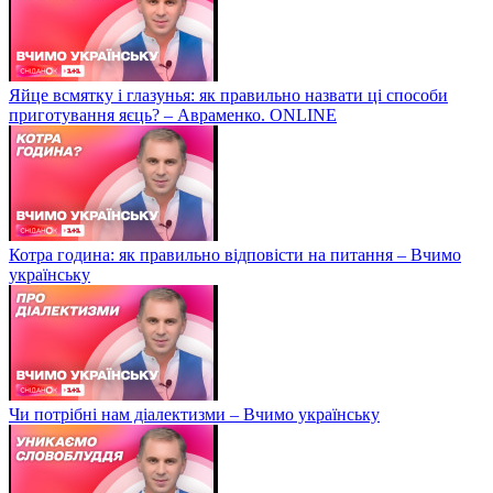
Яйце всмятку і глазунья: як правильно назвати ці способи
приготування яєць? – Авраменко. ONLINE
Котра година: як правильно відповісти на питання – Вчимо
українську
Чи потрібні нам діалектизми – Вчимо українську