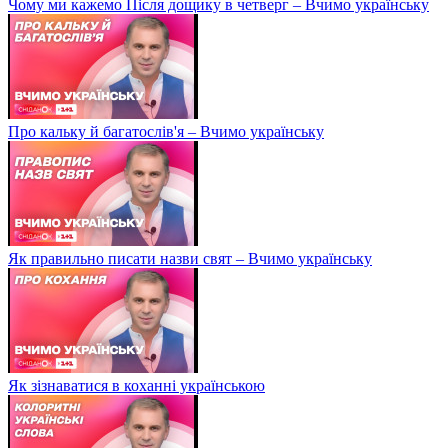
Чому ми кажемо Після дощику в четверг – Вчимо українську
Про кальку й багатослів'я – Вчимо українську
Як правильно писати назви свят – Вчимо українську
Як зізнаватися в коханні українською