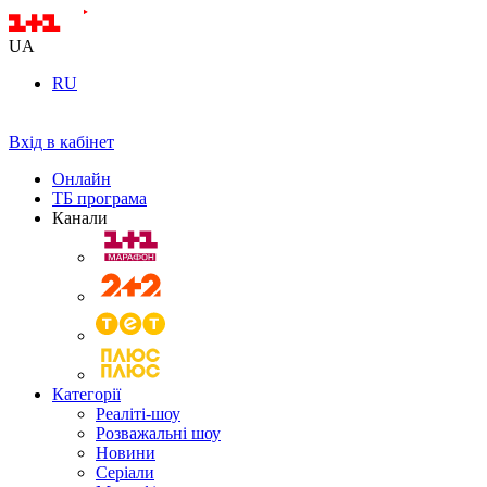
UA
RU
Вхід в кабінет
Онлайн
ТБ програма
Канали
Категорії
Реаліті-шоу
Розважальні шоу
Новини
Серіали