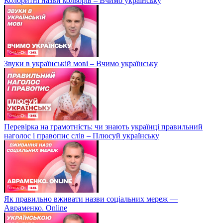
Колоритні назви кольорів – Вчимо українську
Звуки в українській мові – Вчимо українську
Перевірка на грамотність: чи знають українці правильний
наголос і правопис слів – Плюсуй українську
Як правильно вживати назви соціальних мереж —
Авраменко. Online