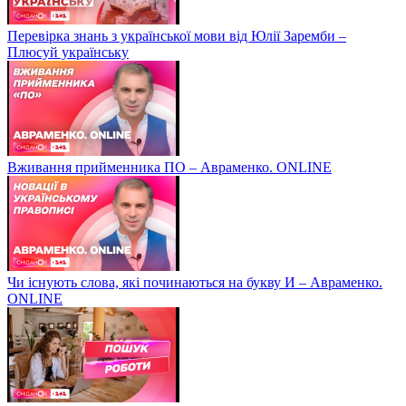
Перевірка знань з української мови від Юлії Заремби –
Плюсуй українську
Вживання прийменника ПО – Авраменко. ONLINE
Чи існують слова, які починаються на букву И – Авраменко.
ONLINE