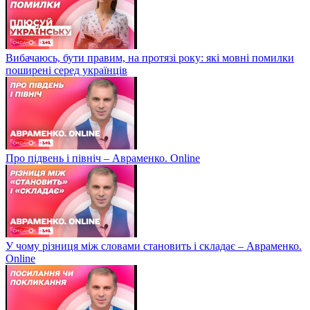
Вибачаюсь, бути правим, на протязі року: які мовні помилки
поширені серед українців
Про підвень і північ – Авраменко. Online
У чому різниця між словами становить і складає – Авраменко.
Online