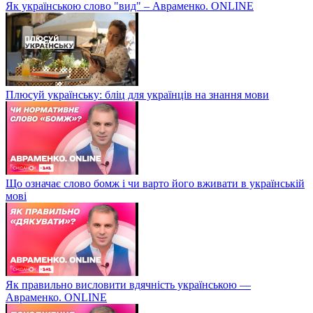
Як українською слово "вид" – Авраменко. ONLINE
Плюсуй українську: бліц для українців на знання мови
Що означає слово бомж і чи варто його вживати в українській
мові
Як правильно висловити вдячність українською —
Авраменко. ONLINE