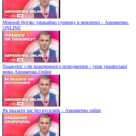
Мовний бур'ян: уникаймо суржику в мовленні – Авраменко.
ONLINE
Правопис слів іншомовного походження – урок української
мови Авраменко.Online
Як вказати час без русизмів – Авраменко online