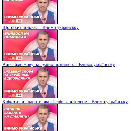
Що таке шинквас – Вчимо українську
Вивчаймо мову на чужих помилках – Вчимо українську
Клікати чи клацати: яке зі слів запозичене – Вчимо українську