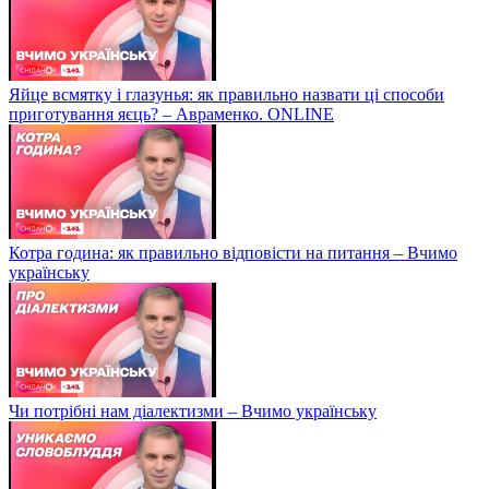
Яйце всмятку і глазунья: як правильно назвати ці способи
приготування яєць? – Авраменко. ONLINE
Котра година: як правильно відповісти на питання – Вчимо
українську
Чи потрібні нам діалектизми – Вчимо українську