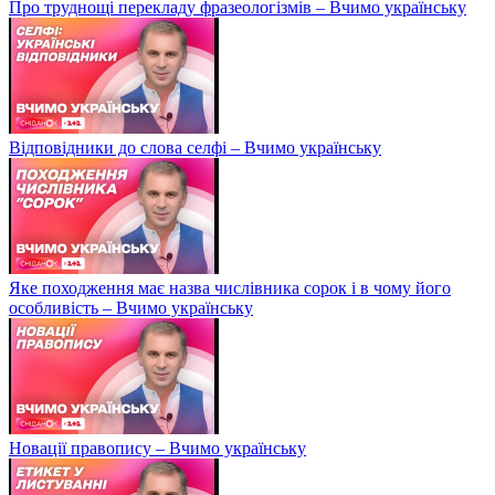
Про труднощі перекладу фразеологізмів – Вчимо українську
Відповідники до слова селфі – Вчимо українську
Яке походження має назва числівника сорок і в чому його
особливість – Вчимо українську
Новації правопису – Вчимо українську