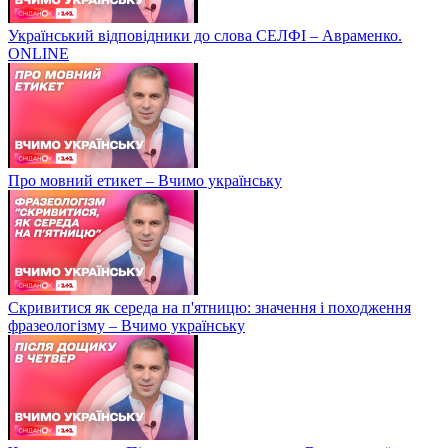
Український відповідники до слова СЕЛФІ – Авраменко.
ONLINE
Про мовний етикет – Вчимо українську
Скривитися як середа на п'ятницю: значення і походження
фразеологізму – Вчимо українську