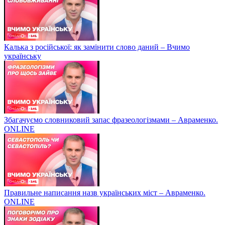
Калька з російської: як замінити слово даний – Вчимо
українську
Збагачуємо словниковий запас фразеологізмами – Авраменко.
ONLINE
Правильне написання назв українських міст – Авраменко.
ONLINE