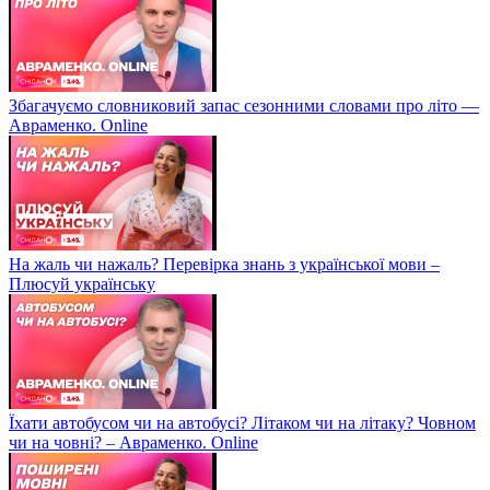
Збагачуємо словниковий запас сезонними словами про літо —
Авраменко. Online
На жаль чи нажаль? Перевірка знань з української мови –
Плюсуй українську
Їхати автобусом чи на автобусі? Літаком чи на літаку? Човном
чи на човні? – Авраменко. Online