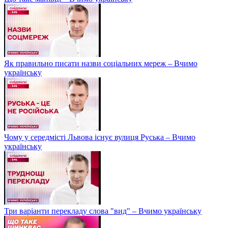
Як правильно писати назви соціальних мереж – Вчимо
українську
Чому у середмісті Львова існує вулиця Руська – Вчимо
українську
Три варіанти перекладу слова "вид" – Вчимо українську