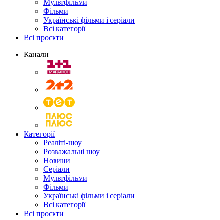
Мультфільми
Фільми
Українські фільми і серіали
Всі категорії
Всі проєкти
Канали
Категорії
Реаліті-шоу
Розважальні шоу
Новини
Серіали
Мультфільми
Фільми
Українські фільми і серіали
Всі категорії
Всі проєкти