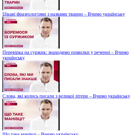
Цікаві фразеологізми з назвами тварин – Вчимо українську
Перевірка на суржик: знаходимо помилки у реченні – Вчимо
українську
Слова, які колись писали з великої літери – Вчимо українську
Що таке манівці – Вчимо українську