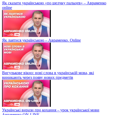
Як сказати українською «по щелчку пальцев» – Авраменко
online
Як лаятися українською – Авраменко. Online
Вигулькове вікно: нові слова в українській мова, які
виникають через появу нових предметів
Українські вирази про кохання – урок української мови
Авраменко ON-LINE