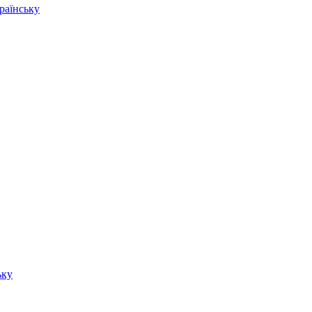
раїнську
ьку