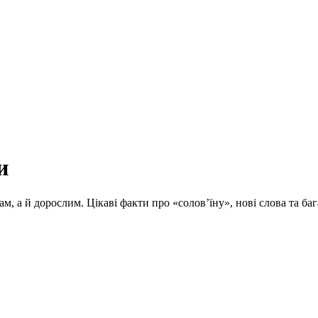
и
ам, а й дорослим. Цікаві факти про «солов’їну», нові слова та 