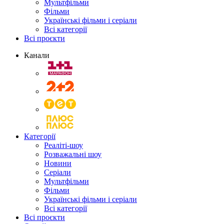
Мультфільми
Фільми
Українські фільми і серіали
Всі категорії
Всі проєкти
Канали
Категорії
Реаліті-шоу
Розважальні шоу
Новини
Серіали
Мультфільми
Фільми
Українські фільми і серіали
Всі категорії
Всі проєкти