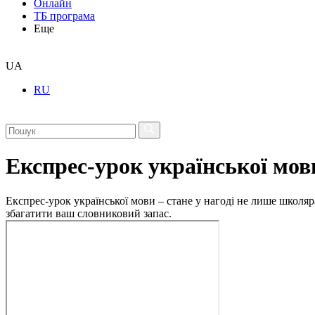
Онлайн
ТБ програма
Еще
UA
RU
Експрес-урок української мов
Експрес-урок української мови – стане у нагоді не лише школяр
збагатити ваш словниковий запас.