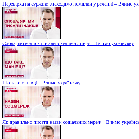
Перевірка на суржик: знаходимо помилки у реченні – Вчимо ук
Слова, які колись писали з великої літери – Вчимо українську
Що таке манівці – Вчимо українську
Як правильно писати назви соціальних мереж – Вчимо українс