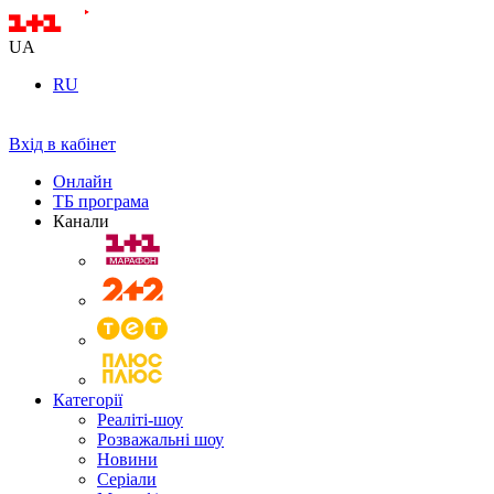
UA
RU
Вхід в кабінет
Онлайн
ТБ програма
Канали
Категорії
Реаліті-шоу
Розважальні шоу
Новини
Серіали