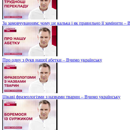
За замовчуванням: чому це калька і як правильно її замінити –
Про одну з букв нашої абетки – Вчимо українську
Цікаві фразеологізми з назвами тварин – Вчимо українську