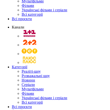
Мультфільми
Фільми
Українські фільми і серіали
Всі категорії
Всі проєкти
Канали
Категорії
Реаліті-шоу
Розважальні шоу
Новини
Серіали
Мультфільми
Фільми
Українські фільми і серіали
Всі категорії
Всі проєкти