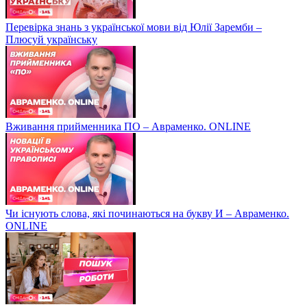
Перевірка знань з української мови від Юлії Заремби –
Плюсуй українську
Вживання прийменника ПО – Авраменко. ONLINE
Чи існують слова, які починаються на букву И – Авраменко.
ONLINE