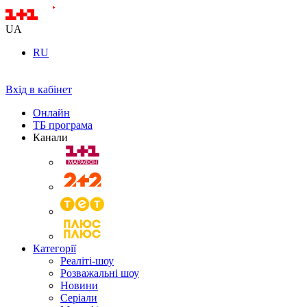
UA
RU
Вхід в кабінет
Онлайн
ТБ програма
Канали
Категорії
Реаліті-шоу
Розважальні шоу
Новини
Серіали