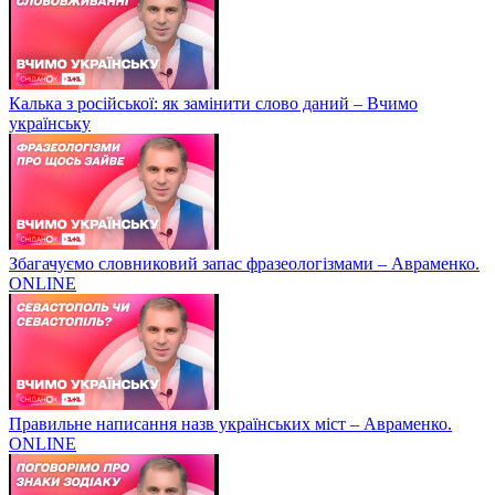
Калька з російської: як замінити слово даний – Вчимо
українську
Збагачуємо словниковий запас фразеологізмами – Авраменко.
ONLINE
Правильне написання назв українських міст – Авраменко.
ONLINE