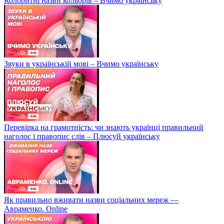
Колоритні назви кольорів – Вчимо українську
Звуки в українській мові – Вчимо українську
Перевірка на грамотність: чи знають українці правильний
наголос і правопис слів – Плюсуй українську
Як правильно вживати назви соціальних мереж —
Авраменко. Online