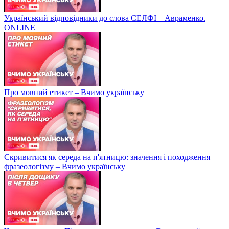
Український відповідники до слова СЕЛФІ – Авраменко.
ONLINE
Про мовний етикет – Вчимо українську
Скривитися як середа на п'ятницю: значення і походження
фразеологізму – Вчимо українську