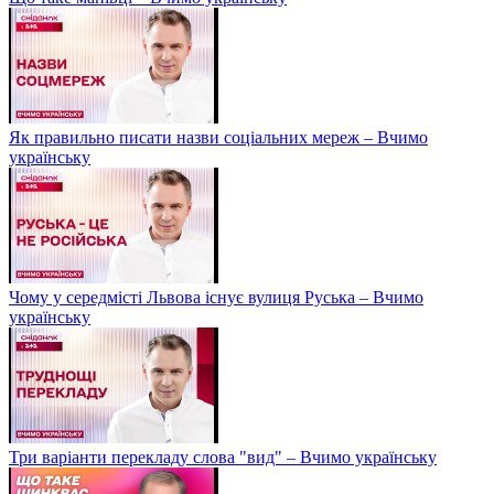
Як правильно писати назви соціальних мереж – Вчимо
українську
Чому у середмісті Львова існує вулиця Руська – Вчимо
українську
Три варіанти перекладу слова "вид" – Вчимо українську