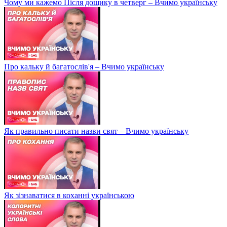
Чому ми кажемо Після дощику в четверг – Вчимо українську
Про кальку й багатослів'я – Вчимо українську
Як правильно писати назви свят – Вчимо українську
Як зізнаватися в коханні українською