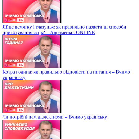
Яйце всмятку і глазунья: як правильно назвати ці способи
приготування яєць? – Авраменко. ONLINE
Котра година: як правильно відповісти на питання – Вчимо
українську
Чи потрібні нам діалектизми – Вчимо українську