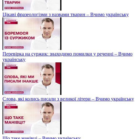
Цікаві фразеологізми з назвами тварин – Вчимо українську
Перевірка на суржик: знаходимо помилки у реченні – Вчимо
українську
Слова, які колись писали з великої літери – Вчимо українську
Що таке манівці – Вчимо українську