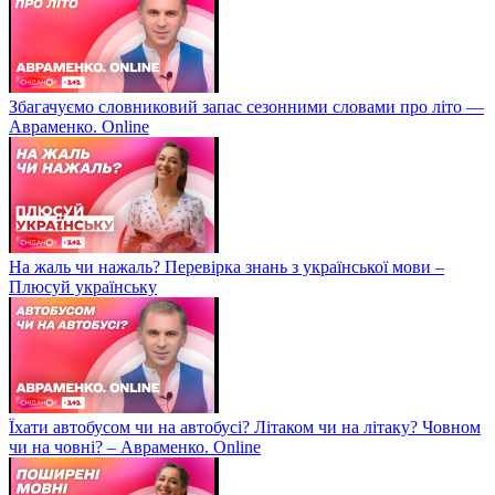
Збагачуємо словниковий запас сезонними словами про літо —
Авраменко. Online
На жаль чи нажаль? Перевірка знань з української мови –
Плюсуй українську
Їхати автобусом чи на автобусі? Літаком чи на літаку? Човном
чи на човні? – Авраменко. Online