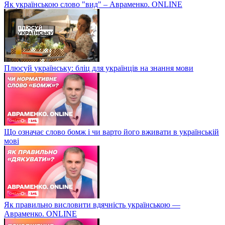
Як українською слово "вид" – Авраменко. ONLINE
Плюсуй українську: бліц для українців на знання мови
Що означає слово бомж і чи варто його вживати в українській
мові
Як правильно висловити вдячність українською —
Авраменко. ONLINE