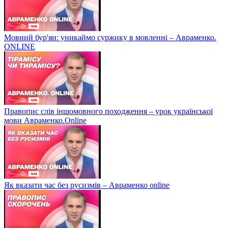
Мовний бур'ян: уникаймо суржику в мовленні – Авраменко.
ONLINE
Правопис слів іншомовного походження – урок української
мови Авраменко.Online
Як вказати час без русизмів – Авраменко online