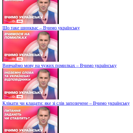
Що таке шинквас – Вчимо українську
Вивчаймо мову на чужих помилках – Вчимо українську
Клікати чи клацати: яке зі слів запозичене – Вчимо українську