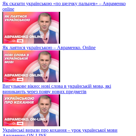
Як сказати українською «по щелчку пальцев» – Авраменко
online
Як лаятися українською – Авраменко. Online
Вигулькове вікно: нові слова в українській мова, які
виникають через появу нових предметів
Українські вирази про кохання – урок української мови
Авраменко ON-LINE