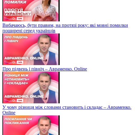
Вибачаюсь, бути правим, на протязі року: які мовні помилки
поширені серед українців
Про підвень і північ – Авраменко. Online
У чому різниця між словами становить і складає – Авраменко.
Online