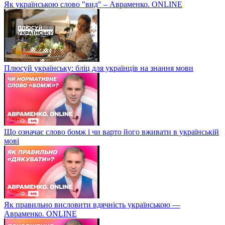
Як українською слово "вид" – Авраменко. ONLINE
Плюсуй українську: бліц для українців на знання мови
Що означає слово бомж і чи варто його вживати в українській
мові
Як правильно висловити вдячність українською —
Авраменко. ONLINE