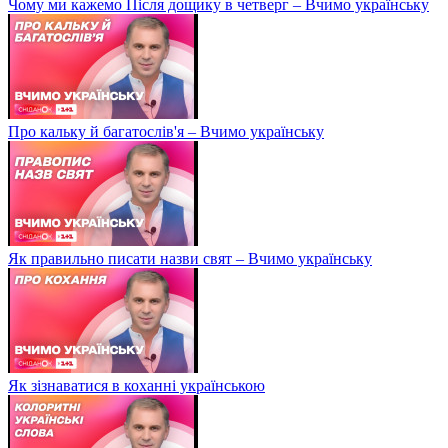
Чому ми кажемо Після дощику в четверг – Вчимо українську
Про кальку й багатослів'я – Вчимо українську
Як правильно писати назви свят – Вчимо українську
Як зізнаватися в коханні українською