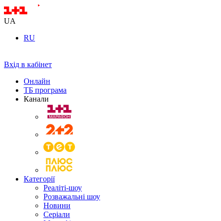
UA
RU
Вхід в кабінет
Онлайн
ТБ програма
Канали
Категорії
Реаліті-шоу
Розважальні шоу
Новини
Серіали