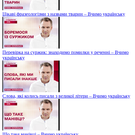
Цікаві фразеологізми з назвами тварин – Вчимо українську
Перевірка на суржик: знаходимо помилки у реченні – Вчимо
українську
Слова, які колись писали з великої літери – Вчимо українську
Що таке манівці – Вчимо українську