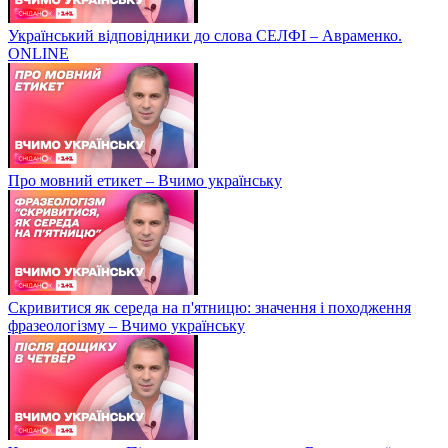
Український відповідники до слова СЕЛФІ – Авраменко.
ONLINE
Про мовний етикет – Вчимо українську
Скривитися як середа на п'ятницю: значення і походження
фразеологізму – Вчимо українську