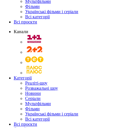
Мультфільми
Фільми
Українські фільми і серіали
Всі категорії
Всі проєкти
Канали
Категорії
Реаліті-шоу
Розважальні шоу
Новини
Серіали
Мультфільми
Фільми
Українські фільми і серіали
Всі категорії
Всі проєкти