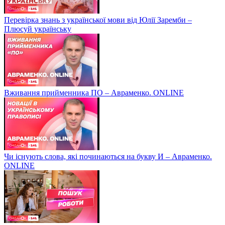
Перевірка знань з української мови від Юлії Заремби –
Плюсуй українську
Вживання прийменника ПО – Авраменко. ONLINE
Чи існують слова, які починаються на букву И – Авраменко.
ONLINE