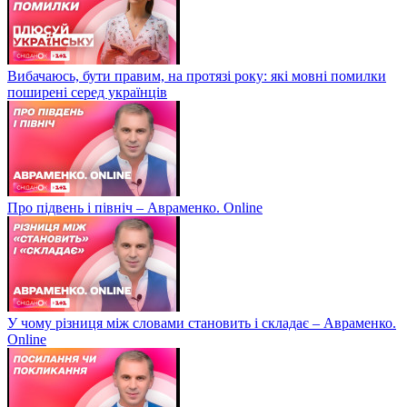
Вибачаюсь, бути правим, на протязі року: які мовні помилки
поширені серед українців
Про підвень і північ – Авраменко. Online
У чому різниця між словами становить і складає – Авраменко.
Online