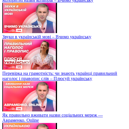
Колоритні назви кольорів – Вчимо українську
Звуки в українській мові – Вчимо українську
Перевірка на грамотність: чи знають українці правильний
наголос і правопис слів – Плюсуй українську
Як правильно вживати назви соціальних мереж —
Авраменко. Online