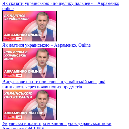
Як сказати українською «по щелчку пальцев» – Авраменко
online
Як лаятися українською – Авраменко. Online
Вигулькове вікно: нові слова в українській мова, які
виникають через появу нових предметів
Українські вирази про кохання – урок української мови
Авраменко ON-LINE