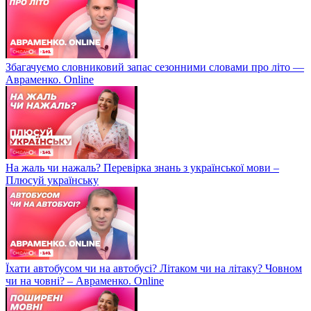
Збагачуємо словниковий запас сезонними словами про літо —
Авраменко. Online
На жаль чи нажаль? Перевірка знань з української мови –
Плюсуй українську
Їхати автобусом чи на автобусі? Літаком чи на літаку? Човном
чи на човні? – Авраменко. Online