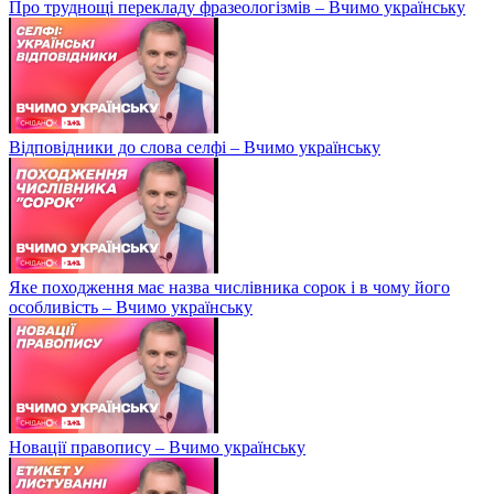
Про труднощі перекладу фразеологізмів – Вчимо українську
Відповідники до слова селфі – Вчимо українську
Яке походження має назва числівника сорок і в чому його
особливість – Вчимо українську
Новації правопису – Вчимо українську