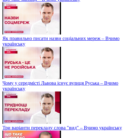
Як правильно писати назви соціальних мереж – Вчимо
українську
Чому у середмісті Львова існує вулиця Руська – Вчимо
українську
Три варіанти перекладу слова "вид" – Вчимо українську