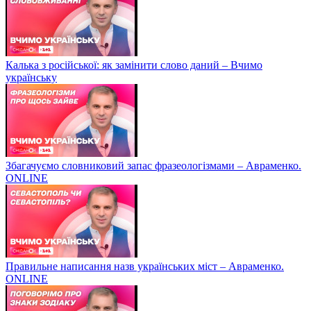
Калька з російської: як замінити слово даний – Вчимо
українську
Збагачуємо словниковий запас фразеологізмами – Авраменко.
ONLINE
Правильне написання назв українських міст – Авраменко.
ONLINE