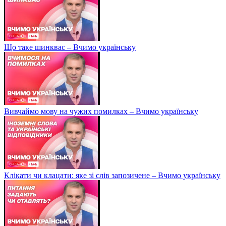
Що таке шинквас – Вчимо українську
Вивчаймо мову на чужих помилках – Вчимо українську
Клікати чи клацати: яке зі слів запозичене – Вчимо українську