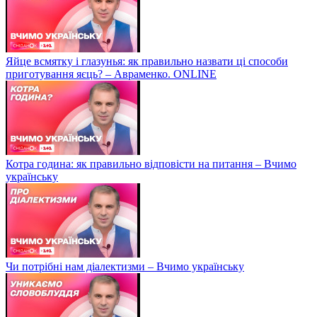
Яйце всмятку і глазунья: як правильно назвати ці способи
приготування яєць? – Авраменко. ONLINE
Котра година: як правильно відповісти на питання – Вчимо
українську
Чи потрібні нам діалектизми – Вчимо українську