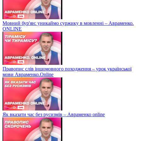
Мовний бур'ян: уникаймо суржику в мовленні – Авраменко.
ONLINE
Правопис слів іншомовного походження – урок української
мови Авраменко.Online
Як вказати час без русизмів – Авраменко online