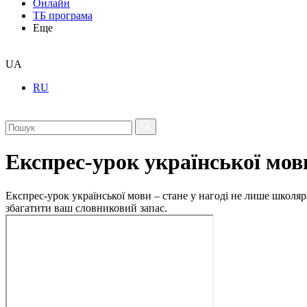
Онлайн
ТБ програма
Еще
UA
RU
Експрес-урок української мов
Експрес-урок української мови – стане у нагоді не лише школяр
збагатити ваш словниковий запас.