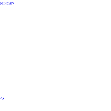
раїнську
ьку