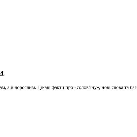
и
ам, а й дорослим. Цікаві факти про «солов’їну», нові слова та 