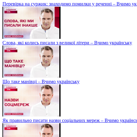
Перевірка на суржик: знаходимо помилки у реченні – Вчимо ук
Слова, які колись писали з великої літери – Вчимо українську
Що таке манівці – Вчимо українську
Як правильно писати назви соціальних мереж – Вчимо українс