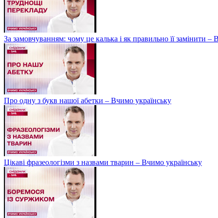
За замовчуванням: чому це калька і як правильно її замінити –
Про одну з букв нашої абетки – Вчимо українську
Цікаві фразеологізми з назвами тварин – Вчимо українську