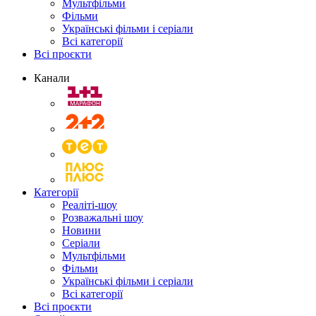
Мультфільми
Фільми
Українські фільми і серіали
Всі категорії
Всі проєкти
Канали
Категорії
Реаліті-шоу
Розважальні шоу
Новини
Серіали
Мультфільми
Фільми
Українські фільми і серіали
Всі категорії
Всі проєкти