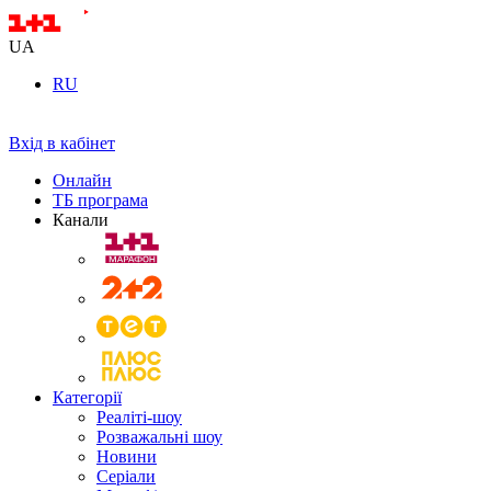
UA
RU
Вхід в кабінет
Онлайн
ТБ програма
Канали
Категорії
Реаліті-шоу
Розважальні шоу
Новини
Серіали