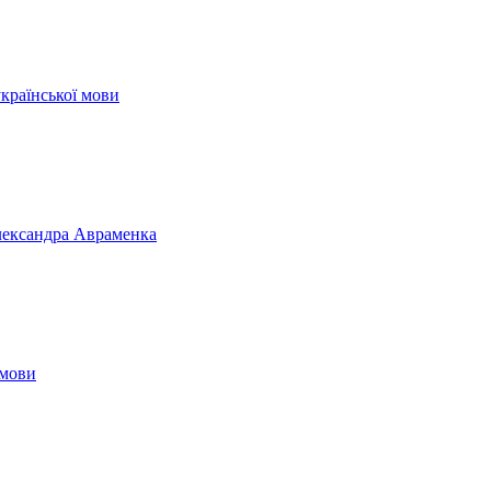
української мови
Олександра Авраменка
 мови