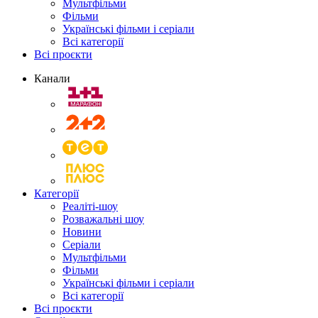
Мультфільми
Фільми
Українські фільми і серіали
Всі категорії
Всі проєкти
Канали
Категорії
Реаліті-шоу
Розважальні шоу
Новини
Серіали
Мультфільми
Фільми
Українські фільми і серіали
Всі категорії
Всі проєкти