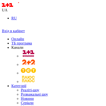
UA
RU
Вхід в кабінет
Онлайн
ТБ програма
Канали
Категорії
Реаліті-шоу
Розважальні шоу
Новини
Серіали