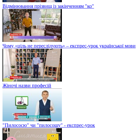
Відмінювання прізвищ із закінченням "ко"
Чому «ціль не переслідують» – експрес-урок української мови
Жіночі назви професій
"Пилососю" чи "пилосошу" - експрес-урок