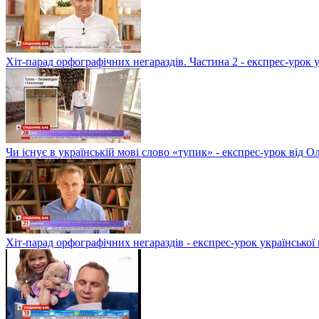
Хіт-парад орфографічних негараздів. Частина 2 - експрес-урок 
Чи існує в українській мові слово «тупик» - експрес-урок від 
Хіт-парад орфографічних негараздів - експрес-урок української