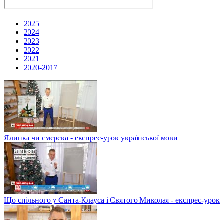
2025
2024
2023
2022
2021
2020-2017
Ялинка чи смерека - експрес-урок української мови
Що спільного у Санта-Клауса і Святого Миколая - експрес-урок