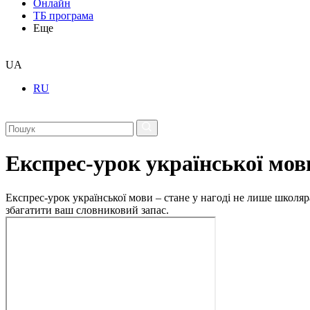
Онлайн
ТБ програма
Еще
UA
RU
Експрес-урок української мов
Експрес-урок української мови – стане у нагоді не лише школяр
збагатити ваш словниковий запас.