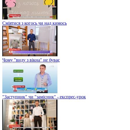
Сміятися з когось чи над кимось
Чому "виду з вікна" не буває
"Заступник" чи "замісник" - експрес-урок