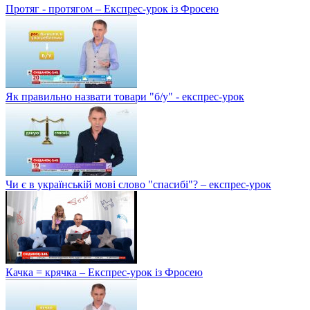
Протяг - протягом – Експрес-урок із Фросею
Як правильно назвати товари "б/у" - експрес-урок
Чи є в українській мові слово "спасибі"? – експрес-урок
Качка = крячка – Експрес-урок із Фросею