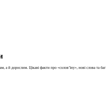
и
ам, а й дорослим. Цікаві факти про «солов’їну», нові слова та 