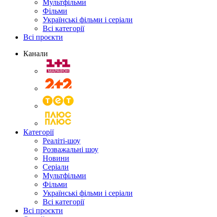
Мультфільми
Фільми
Українські фільми і серіали
Всі категорії
Всі проєкти
Канали
Категорії
Реаліті-шоу
Розважальні шоу
Новини
Серіали
Мультфільми
Фільми
Українські фільми і серіали
Всі категорії
Всі проєкти