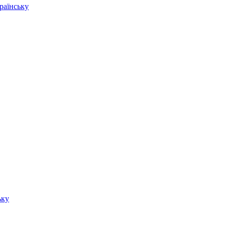
раїнську
ьку