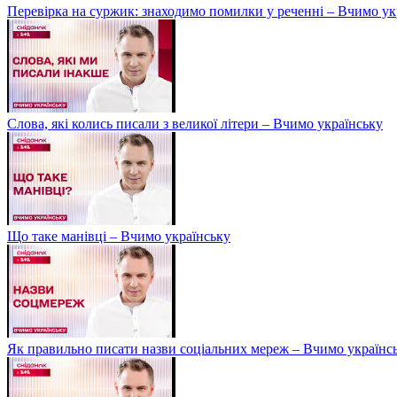
Перевірка на суржик: знаходимо помилки у реченні – Вчимо ук
Слова, які колись писали з великої літери – Вчимо українську
Що таке манівці – Вчимо українську
Як правильно писати назви соціальних мереж – Вчимо українс