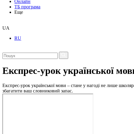
Онлайн
ТБ програма
Еще
UA
RU
Експрес-урок української мов
Експрес-урок української мови – стане у нагоді не лише школяр
збагатити ваш словниковий запас.