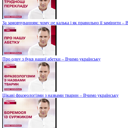
За замовчуванням: чому це калька і як правильно її замінити –
Про одну з букв нашої абетки – Вчимо українську
Цікаві фразеологізми з назвами тварин – Вчимо українську