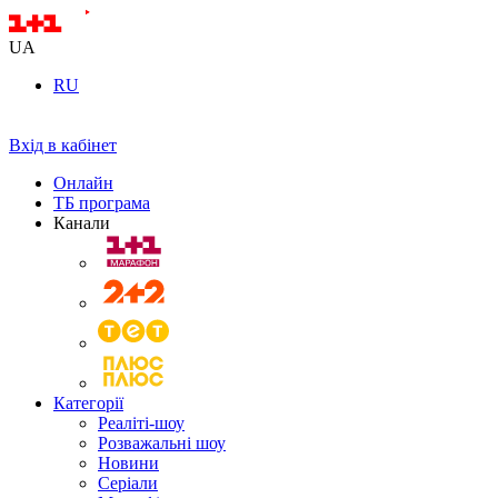
UA
RU
Вхід в кабінет
Онлайн
ТБ програма
Канали
Категорії
Реаліті-шоу
Розважальні шоу
Новини
Серіали