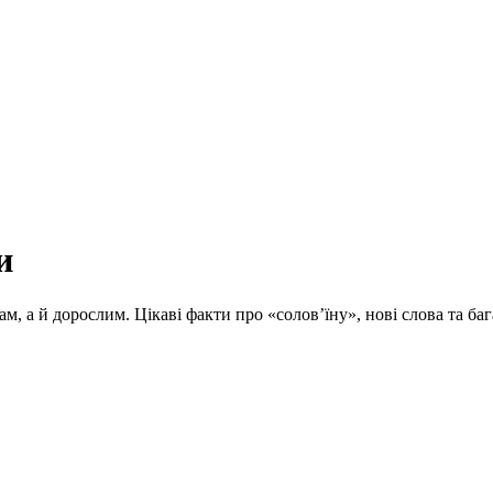
и
ам, а й дорослим. Цікаві факти про «солов’їну», нові слова та 