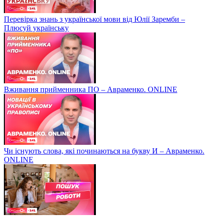
Перевірка знань з української мови від Юлії Заремби –
Плюсуй українську
Вживання прийменника ПО – Авраменко. ONLINE
Чи існують слова, які починаються на букву И – Авраменко.
ONLINE