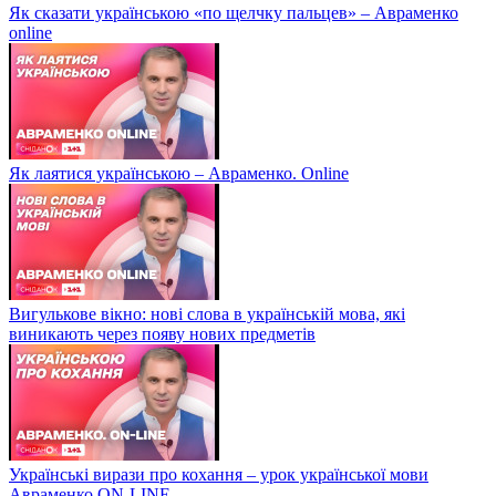
Як сказати українською «по щелчку пальцев» – Авраменко
online
Як лаятися українською – Авраменко. Online
Вигулькове вікно: нові слова в українській мова, які
виникають через появу нових предметів
Українські вирази про кохання – урок української мови
Авраменко ON-LINE