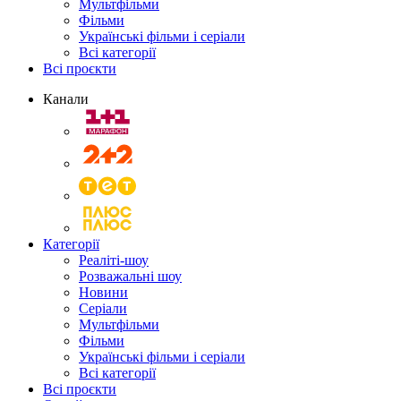
Мультфільми
Фільми
Українські фільми і серіали
Всі категорії
Всі проєкти
Канали
Категорії
Реаліті-шоу
Розважальні шоу
Новини
Серіали
Мультфільми
Фільми
Українські фільми і серіали
Всі категорії
Всі проєкти