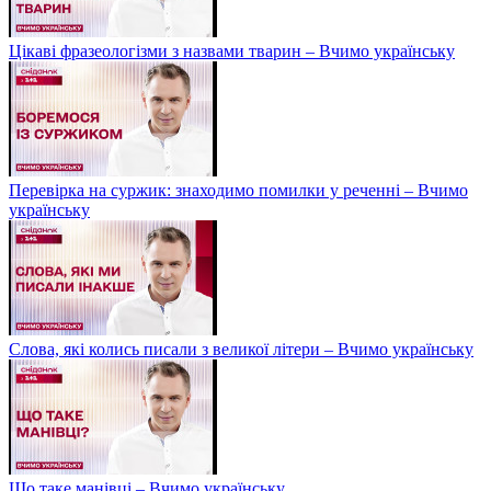
Цікаві фразеологізми з назвами тварин – Вчимо українську
Перевірка на суржик: знаходимо помилки у реченні – Вчимо
українську
Слова, які колись писали з великої літери – Вчимо українську
Що таке манівці – Вчимо українську