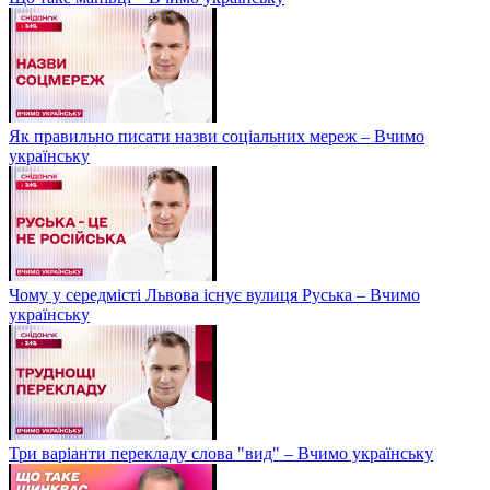
Як правильно писати назви соціальних мереж – Вчимо
українську
Чому у середмісті Львова існує вулиця Руська – Вчимо
українську
Три варіанти перекладу слова "вид" – Вчимо українську