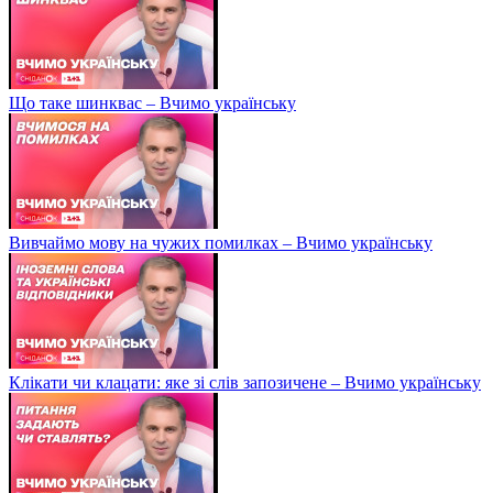
Що таке шинквас – Вчимо українську
Вивчаймо мову на чужих помилках – Вчимо українську
Клікати чи клацати: яке зі слів запозичене – Вчимо українську