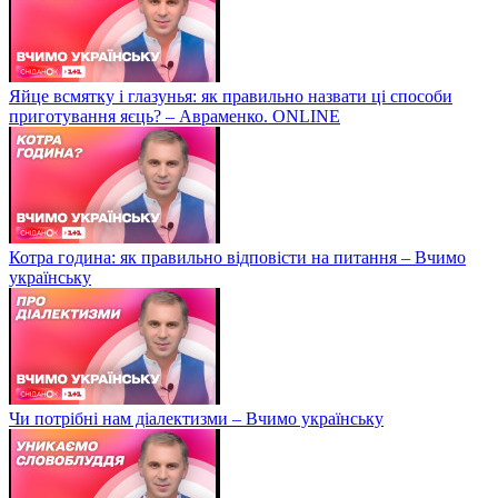
Яйце всмятку і глазунья: як правильно назвати ці способи
приготування яєць? – Авраменко. ONLINE
Котра година: як правильно відповісти на питання – Вчимо
українську
Чи потрібні нам діалектизми – Вчимо українську