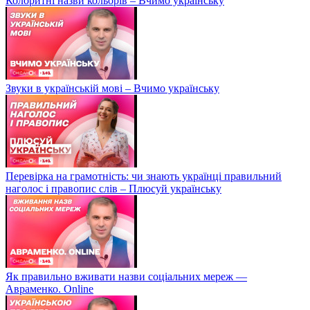
Колоритні назви кольорів – Вчимо українську
Звуки в українській мові – Вчимо українську
Перевірка на грамотність: чи знають українці правильний
наголос і правопис слів – Плюсуй українську
Як правильно вживати назви соціальних мереж —
Авраменко. Online