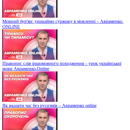
Мовний бур'ян: уникаймо суржику в мовленні – Авраменко.
ONLINE
Правопис слів іншомовного походження – урок української
мови Авраменко.Online
Як вказати час без русизмів – Авраменко online