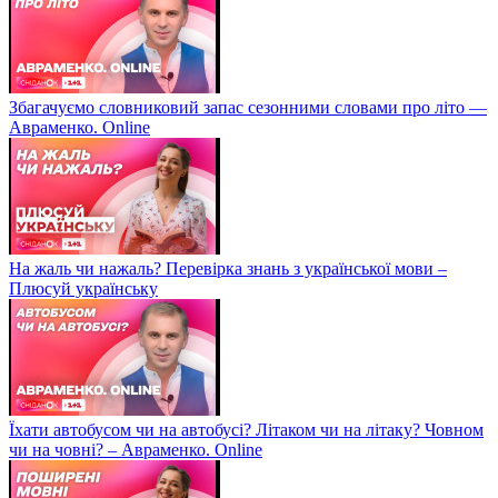
Збагачуємо словниковий запас сезонними словами про літо —
Авраменко. Online
На жаль чи нажаль? Перевірка знань з української мови –
Плюсуй українську
Їхати автобусом чи на автобусі? Літаком чи на літаку? Човном
чи на човні? – Авраменко. Online