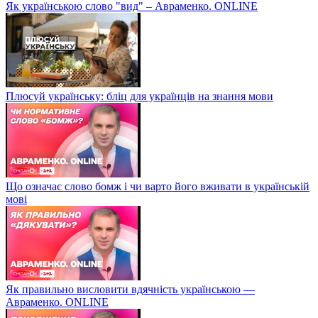
Як українською слово "вид" – Авраменко. ONLINE
Плюсуй українську: бліц для українців на знання мови
Що означає слово бомж і чи варто його вживати в українській
мові
Як правильно висловити вдячність українською —
Авраменко. ONLINE