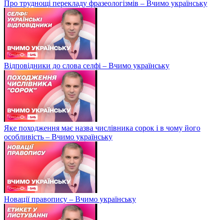
Про труднощі перекладу фразеологізмів – Вчимо українську
Відповідники до слова селфі – Вчимо українську
Яке походження має назва числівника сорок і в чому його
особливість – Вчимо українську
Новації правопису – Вчимо українську