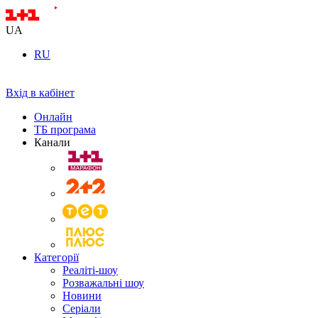
UA
RU
Вхід в кабінет
Онлайн
ТБ програма
Канали
Категорії
Реаліті-шоу
Розважальні шоу
Новини
Серіали