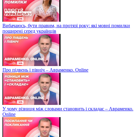
Вибачаюсь, бути правим, на протязі року: які мовні помилки
поширені серед українців
Про підвень і північ – Авраменко. Online
У чому різниця між словами становить і складає – Авраменко.
Online