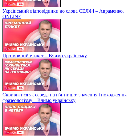
Український відповідники до слова СЕЛФІ – Авраменко.
ONLINE
Про мовний етикет – Вчимо українську
Скривитися як середа на п'ятницю: значення і походження
фразеологізму – Вчимо українську