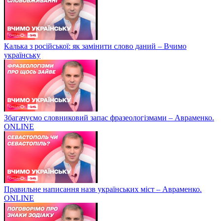
Калька з російської: як замінити слово даний – Вчимо
українську
Збагачуємо словниковий запас фразеологізмами – Авраменко.
ONLINE
Правильне написання назв українських міст – Авраменко.
ONLINE