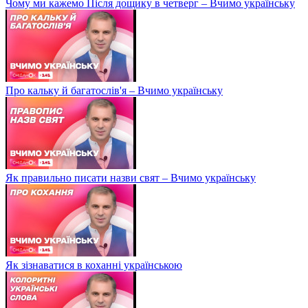
Чому ми кажемо Після дощику в четверг – Вчимо українську
Про кальку й багатослів'я – Вчимо українську
Як правильно писати назви свят – Вчимо українську
Як зізнаватися в коханні українською