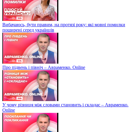
Вибачаюсь, бути правим, на протязі року: які мовні помилки
поширені серед українців
Про підвень і північ – Авраменко. Online
У чому різниця між словами становить і складає – Авраменко.
Online