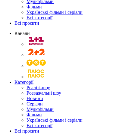
Мультфільми
Фільми
Українські фільми і серіали
Всі категорії
Всі проєкти
Канали
Категорії
Реаліті-шоу
Розважальні шоу
Новини
Серіали
Мультфільми
Фільми
Українські фільми і серіали
Всі категорії
Всі проєкти