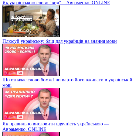
Як українською слово "вид" – Авраменко. ONLINE
Плюсуй українську: бліц для українців на знання мови
Що означає слово бомж і чи варто його вживати в українській
мові
Як правильно висловити вдячність українською —
Авраменко. ONLINE