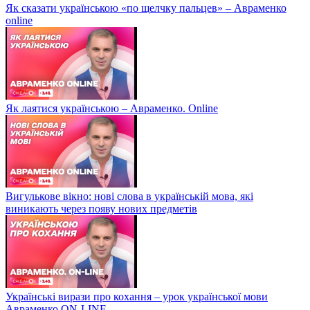
Як сказати українською «по щелчку пальцев» – Авраменко
online
Як лаятися українською – Авраменко. Online
Вигулькове вікно: нові слова в українській мова, які
виникають через появу нових предметів
Українські вирази про кохання – урок української мови
Авраменко ON-LINE