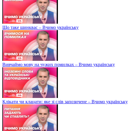
Що таке шинквас – Вчимо українську
Вивчаймо мову на чужих помилках – Вчимо українську
Клікати чи клацати: яке зі слів запозичене – Вчимо українську