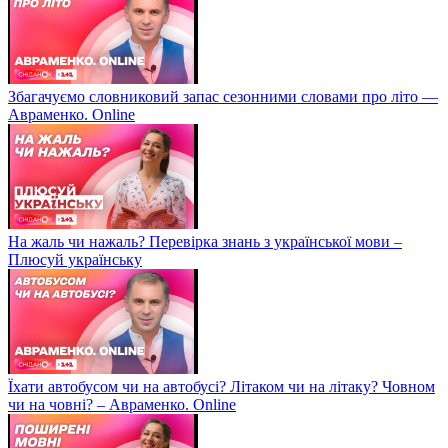
Збагачуємо словниковий запас сезонними словами про літо —
Авраменко. Online
На жаль чи нажаль? Перевірка знань з української мови –
Плюсуй українську
Їхати автобусом чи на автобусі? Літаком чи на літаку? Човном
чи на човні? – Авраменко. Online