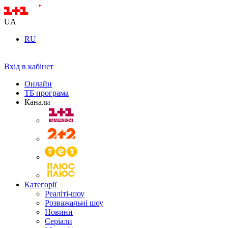
UA
RU
Вхід в кабінет
Онлайн
ТБ програма
Канали
Категорії
Реаліті-шоу
Розважальні шоу
Новини
Серіали