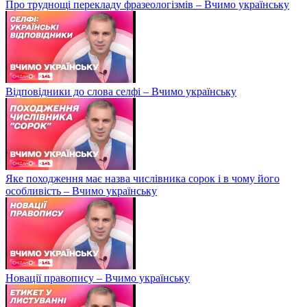
Про труднощі перекладу фразеологізмів – Вчимо українську
Відповідники до слова селфі – Вчимо українську
Яке походження має назва числівника сорок і в чому його
особливість – Вчимо українську
Новації правопису – Вчимо українську