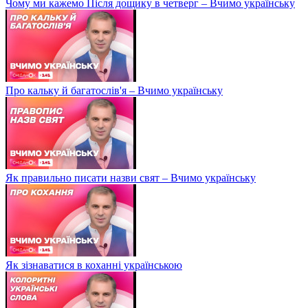
Чому ми кажемо Після дощику в четверг – Вчимо українську
Про кальку й багатослів'я – Вчимо українську
Як правильно писати назви свят – Вчимо українську
Як зізнаватися в коханні українською