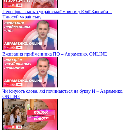
Перевірка знань з української мови від Юлії Заремби –
Плюсуй українську
Вживання прийменника ПО – Авраменко. ONLINE
Чи існують слова, які починаються на букву И – Авраменко.
ONLINE