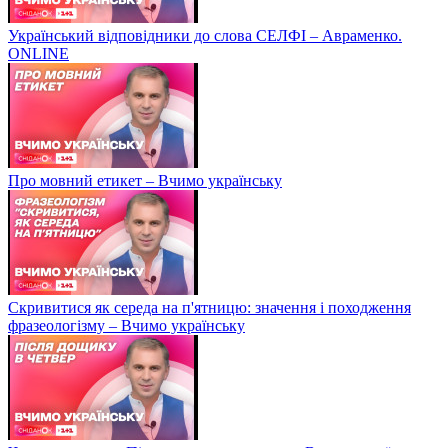
Український відповідники до слова СЕЛФІ – Авраменко.
ONLINE
Про мовний етикет – Вчимо українську
Скривитися як середа на п'ятницю: значення і походження
фразеологізму – Вчимо українську