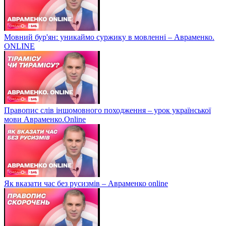
Мовний бур'ян: уникаймо суржику в мовленні – Авраменко.
ONLINE
Правопис слів іншомовного походження – урок української
мови Авраменко.Online
Як вказати час без русизмів – Авраменко online