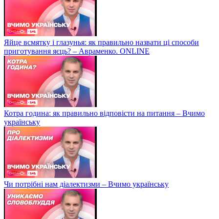
Яйце всмятку і глазунья: як правильно назвати ці способи
приготування яєць? – Авраменко. ONLINE
Котра година: як правильно відповісти на питання – Вчимо
українську
Чи потрібні нам діалектизми – Вчимо українську