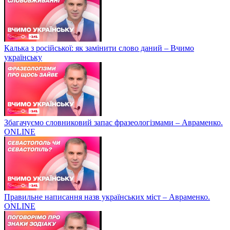
Калька з російської: як замінити слово даний – Вчимо
українську
Збагачуємо словниковий запас фразеологізмами – Авраменко.
ONLINE
Правильне написання назв українських міст – Авраменко.
ONLINE