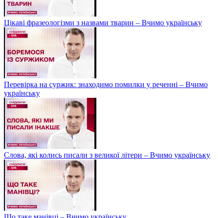
Цікаві фразеологізми з назвами тварин – Вчимо українську
Перевірка на суржик: знаходимо помилки у реченні – Вчимо
українську
Слова, які колись писали з великої літери – Вчимо українську
Що таке манівці – Вчимо українську