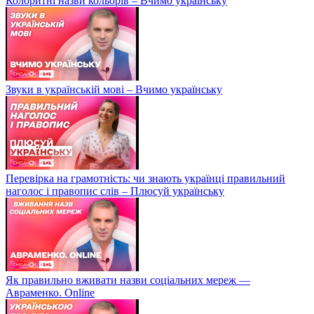
Колоритні назви кольорів – Вчимо українську
Звуки в українській мові – Вчимо українську
Перевірка на грамотність: чи знають українці правильний
наголос і правопис слів – Плюсуй українську
Як правильно вживати назви соціальних мереж —
Авраменко. Online