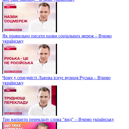
Як правильно писати назви соціальних мереж – Вчимо
українську
Чому у середмісті Львова існує вулиця Руська – Вчимо
українську
Три варіанти перекладу слова "вид" – Вчимо українську