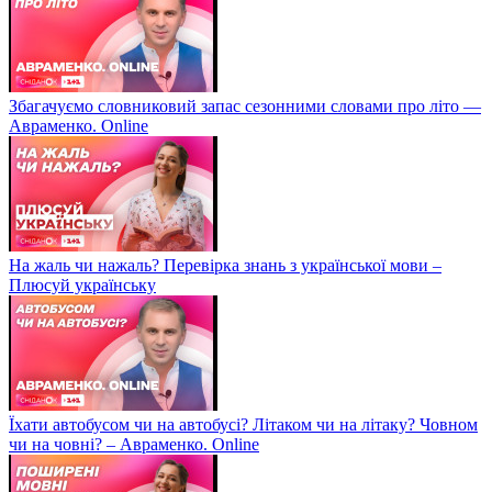
Збагачуємо словниковий запас сезонними словами про літо —
Авраменко. Online
На жаль чи нажаль? Перевірка знань з української мови –
Плюсуй українську
Їхати автобусом чи на автобусі? Літаком чи на літаку? Човном
чи на човні? – Авраменко. Online