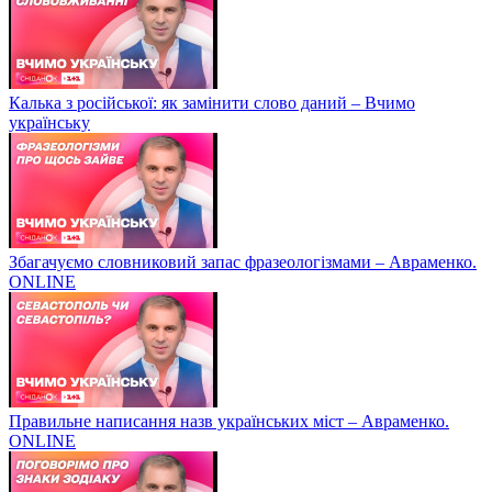
Калька з російської: як замінити слово даний – Вчимо
українську
Збагачуємо словниковий запас фразеологізмами – Авраменко.
ONLINE
Правильне написання назв українських міст – Авраменко.
ONLINE