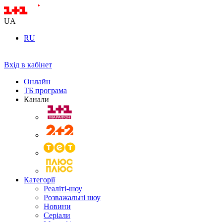
UA
RU
Вхід в кабінет
Онлайн
ТБ програма
Канали
Категорії
Реаліті-шоу
Розважальні шоу
Новини
Серіали