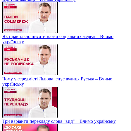
Як правильно писати назви соціальних мереж – Вчимо
українську
Чому у середмісті Львова існує вулиця Руська – Вчимо
українську
Три варіанти перекладу слова "вид" – Вчимо українську