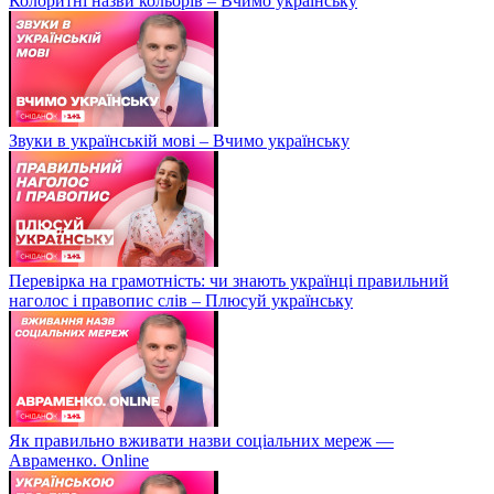
Колоритні назви кольорів – Вчимо українську
Звуки в українській мові – Вчимо українську
Перевірка на грамотність: чи знають українці правильний
наголос і правопис слів – Плюсуй українську
Як правильно вживати назви соціальних мереж —
Авраменко. Online