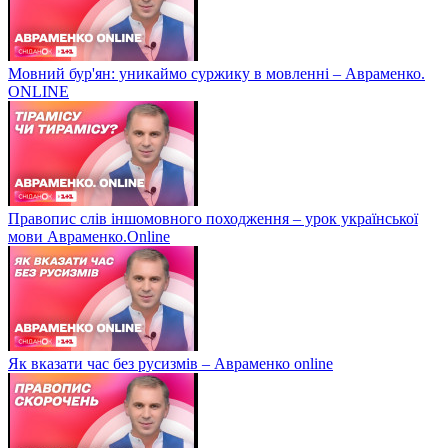
Мовний бур'ян: уникаймо суржику в мовленні – Авраменко.
ONLINE
Правопис слів іншомовного походження – урок української
мови Авраменко.Online
Як вказати час без русизмів – Авраменко online