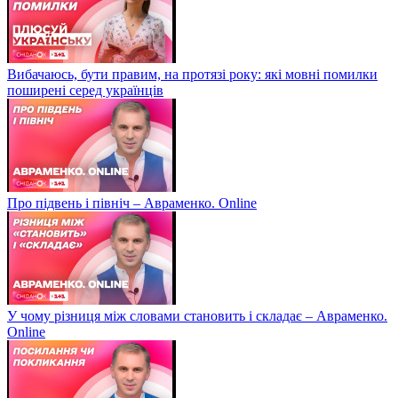
Вибачаюсь, бути правим, на протязі року: які мовні помилки
поширені серед українців
Про підвень і північ – Авраменко. Online
У чому різниця між словами становить і складає – Авраменко.
Online