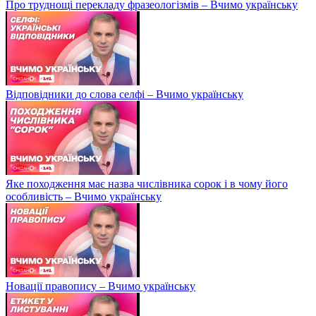
Про труднощі перекладу фразеологізмів – Вчимо українську
Відповідники до слова селфі – Вчимо українську
Яке походження має назва числівника сорок і в чому його
особливість – Вчимо українську
Новації правопису – Вчимо українську