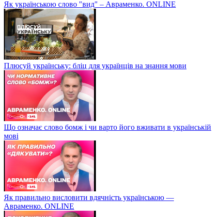
Як українською слово "вид" – Авраменко. ONLINE
Плюсуй українську: бліц для українців на знання мови
Що означає слово бомж і чи варто його вживати в українській
мові
Як правильно висловити вдячність українською —
Авраменко. ONLINE