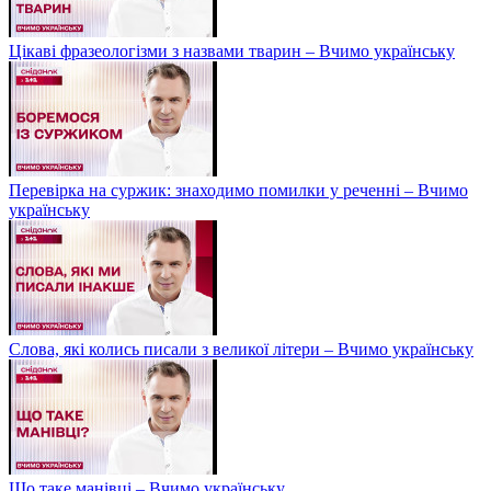
Цікаві фразеологізми з назвами тварин – Вчимо українську
Перевірка на суржик: знаходимо помилки у реченні – Вчимо
українську
Слова, які колись писали з великої літери – Вчимо українську
Що таке манівці – Вчимо українську