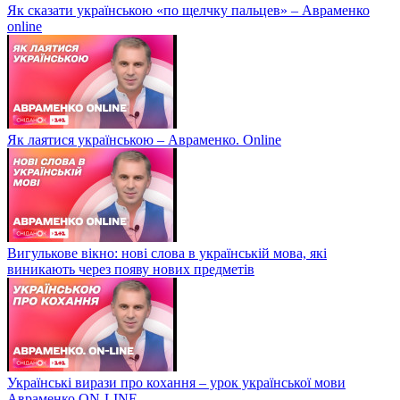
Як сказати українською «по щелчку пальцев» – Авраменко
online
Як лаятися українською – Авраменко. Online
Вигулькове вікно: нові слова в українській мова, які
виникають через появу нових предметів
Українські вирази про кохання – урок української мови
Авраменко ON-LINE