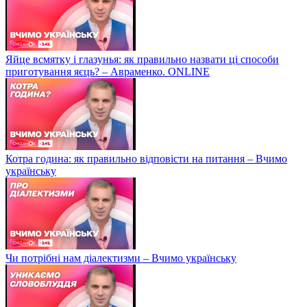
Яйце всмятку і глазунья: як правильно назвати ці способи
приготування яєць? – Авраменко. ONLINE
Котра година: як правильно відповісти на питання – Вчимо
українську
Чи потрібні нам діалектизми – Вчимо українську