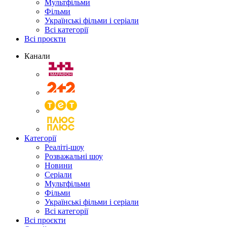
Мультфільми
Фільми
Українські фільми і серіали
Всі категорії
Всі проєкти
Канали
Категорії
Реаліті-шоу
Розважальні шоу
Новини
Серіали
Мультфільми
Фільми
Українські фільми і серіали
Всі категорії
Всі проєкти