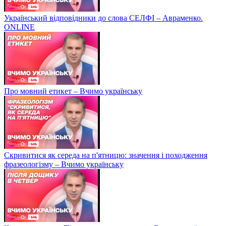
Український відповідники до слова СЕЛФІ – Авраменко.
ONLINE
Про мовний етикет – Вчимо українську
Скривитися як середа на п'ятницю: значення і походження
фразеологізму – Вчимо українську