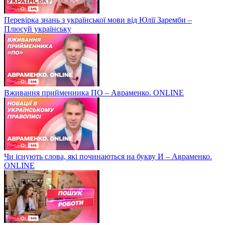
Перевірка знань з української мови від Юлії Заремби –
Плюсуй українську
Вживання прийменника ПО – Авраменко. ONLINE
Чи існують слова, які починаються на букву И – Авраменко.
ONLINE