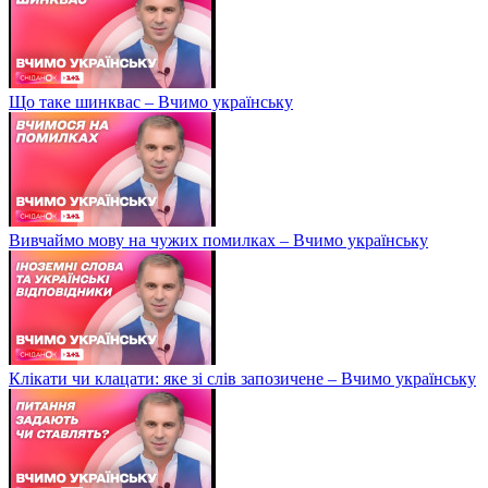
Що таке шинквас – Вчимо українську
Вивчаймо мову на чужих помилках – Вчимо українську
Клікати чи клацати: яке зі слів запозичене – Вчимо українську