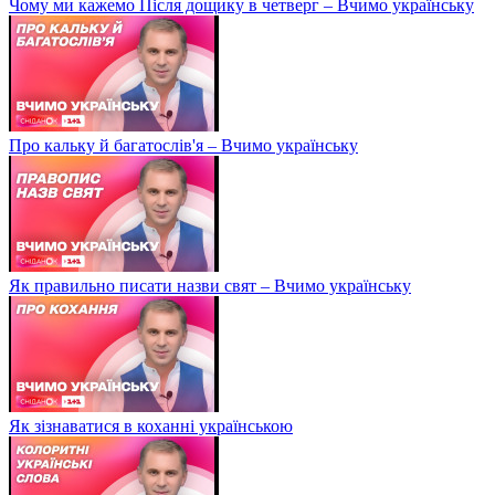
Чому ми кажемо Після дощику в четверг – Вчимо українську
Про кальку й багатослів'я – Вчимо українську
Як правильно писати назви свят – Вчимо українську
Як зізнаватися в коханні українською