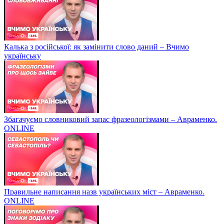
Калька з російської: як замінити слово даний – Вчимо
українську
Збагачуємо словниковий запас фразеологізмами – Авраменко.
ONLINE
Правильне написання назв українських міст – Авраменко.
ONLINE