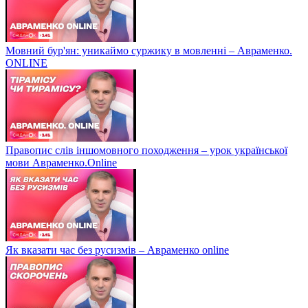
Мовний бур'ян: уникаймо суржику в мовленні – Авраменко.
ONLINE
Правопис слів іншомовного походження – урок української
мови Авраменко.Online
Як вказати час без русизмів – Авраменко online