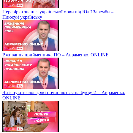
Перевірка знань з української мови від Юлії Заремби –
Плюсуй українську
Вживання прийменника ПО – Авраменко. ONLINE
Чи існують слова, які починаються на букву И – Авраменко.
ONLINE