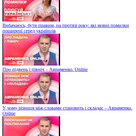
Вибачаюсь, бути правим, на протязі року: які мовні помилки
поширені серед українців
Про підвень і північ – Авраменко. Online
У чому різниця між словами становить і складає – Авраменко.
Online