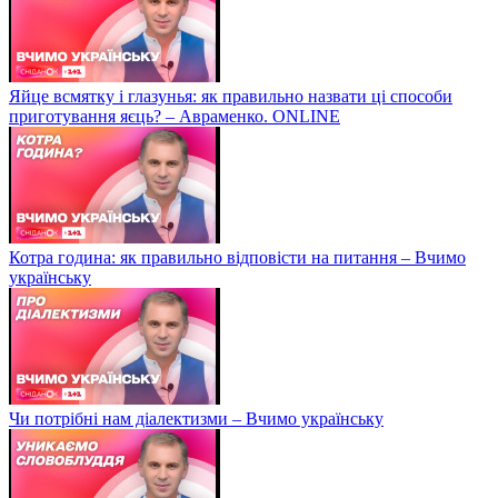
Яйце всмятку і глазунья: як правильно назвати ці способи
приготування яєць? – Авраменко. ONLINE
Котра година: як правильно відповісти на питання – Вчимо
українську
Чи потрібні нам діалектизми – Вчимо українську