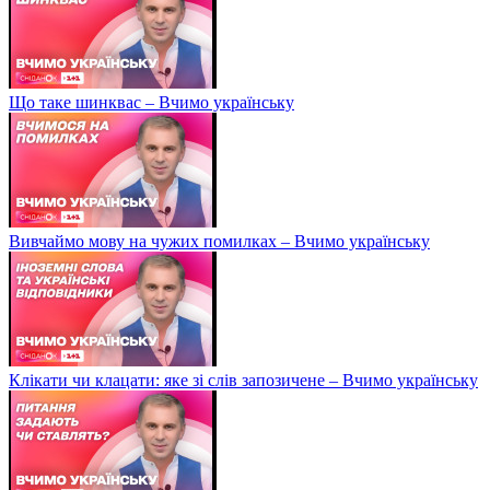
Що таке шинквас – Вчимо українську
Вивчаймо мову на чужих помилках – Вчимо українську
Клікати чи клацати: яке зі слів запозичене – Вчимо українську