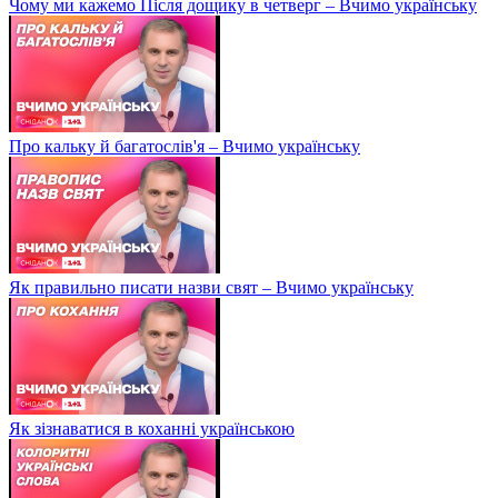
Чому ми кажемо Після дощику в четверг – Вчимо українську
Про кальку й багатослів'я – Вчимо українську
Як правильно писати назви свят – Вчимо українську
Як зізнаватися в коханні українською