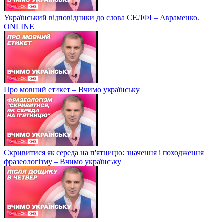
Український відповідники до слова СЕЛФІ – Авраменко.
ONLINE
Про мовний етикет – Вчимо українську
Скривитися як середа на п'ятницю: значення і походження
фразеологізму – Вчимо українську