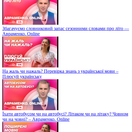
Збагачуємо словниковий запас сезонними словами про літо —
Авраменко. Online
На жаль чи нажаль? Перевірка знань з української мови –
Плюсуй українську
Їхати автобусом чи на автобусі? Літаком чи на літаку? Човном
чи на човні? – Авраменко. Online