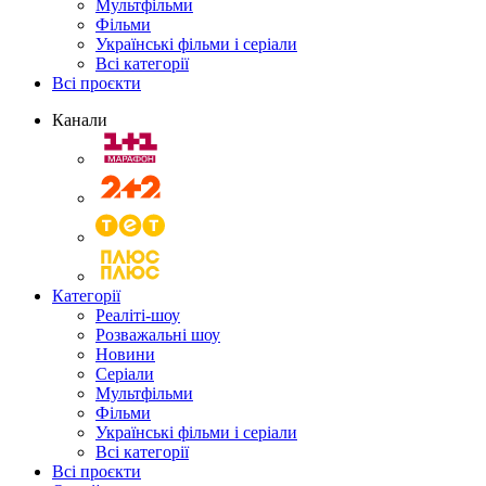
Мультфільми
Фільми
Українські фільми і серіали
Всі категорії
Всі проєкти
Канали
Категорії
Реаліті-шоу
Розважальні шоу
Новини
Серіали
Мультфільми
Фільми
Українські фільми і серіали
Всі категорії
Всі проєкти