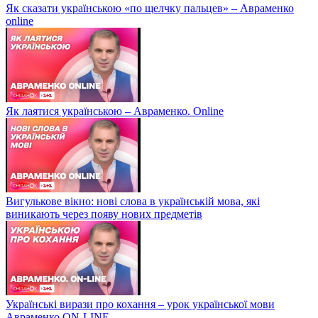
Як сказати українською «по щелчку пальцев» – Авраменко
online
Як лаятися українською – Авраменко. Online
Вигулькове вікно: нові слова в українській мова, які
виникають через появу нових предметів
Українські вирази про кохання – урок української мови
Авраменко ON-LINE