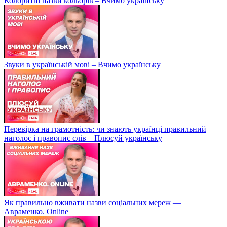
Колоритні назви кольорів – Вчимо українську
Звуки в українській мові – Вчимо українську
Перевірка на грамотність: чи знають українці правильний
наголос і правопис слів – Плюсуй українську
Як правильно вживати назви соціальних мереж —
Авраменко. Online