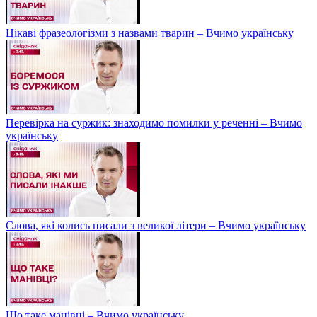
Цікаві фразеологізми з назвами тварин – Вчимо українську
Перевірка на суржик: знаходимо помилки у реченні – Вчимо
українську
Слова, які колись писали з великої літери – Вчимо українську
Що таке манівці – Вчимо українську