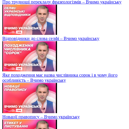
Про труднощі перекладу фразеологізмів – Вчимо українську
Відповідники до слова селфі – Вчимо українську
Яке походження має назва числівника сорок і в чому його
особливість – Вчимо українську
Новації правопису – Вчимо українську