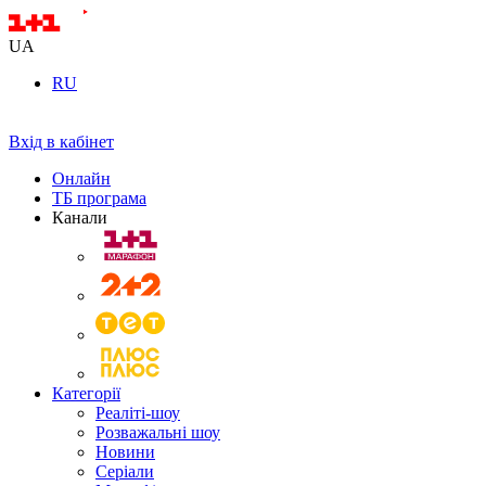
UA
RU
Вхід в кабінет
Онлайн
ТБ програма
Канали
Категорії
Реаліті-шоу
Розважальні шоу
Новини
Серіали