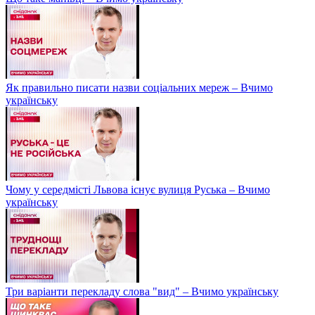
Як правильно писати назви соціальних мереж – Вчимо
українську
Чому у середмісті Львова існує вулиця Руська – Вчимо
українську
Три варіанти перекладу слова "вид" – Вчимо українську