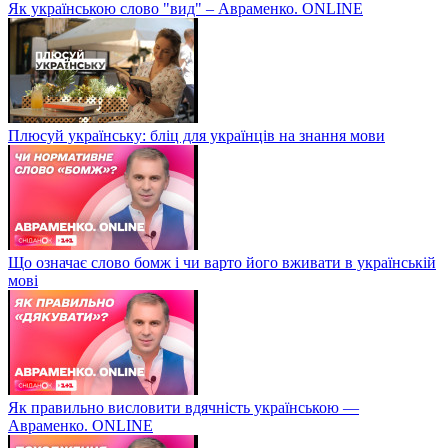
Як українською слово "вид" – Авраменко. ONLINE
Плюсуй українську: бліц для українців на знання мови
Що означає слово бомж і чи варто його вживати в українській
мові
Як правильно висловити вдячність українською —
Авраменко. ONLINE