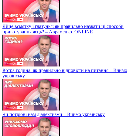
Яйце всмятку і глазунья: як правильно назвати ці способи
приготування яєць? – Авраменко. ONLINE
Котра година: як правильно відповісти на питання – Вчимо
українську
Чи потрібні нам діалектизми – Вчимо українську