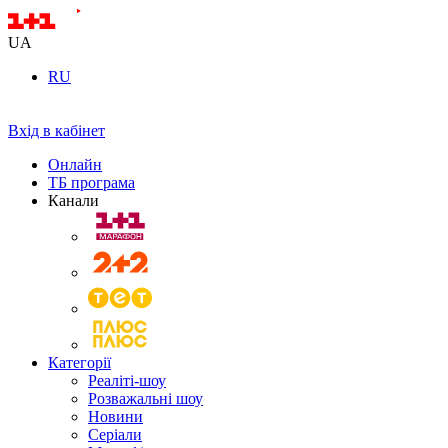
UA
RU
Вхід в кабінет
Онлайн
ТБ програма
Канали
Категорії
Реаліті-шоу
Розважальні шоу
Новини
Серіали