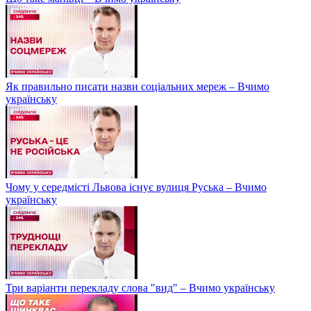
Як правильно писати назви соціальних мереж – Вчимо
українську
Чому у середмісті Львова існує вулиця Руська – Вчимо
українську
Три варіанти перекладу слова "вид" – Вчимо українську