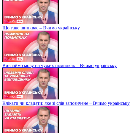
Що таке шинквас – Вчимо українську
Вивчаймо мову на чужих помилках – Вчимо українську
Клікати чи клацати: яке зі слів запозичене – Вчимо українську