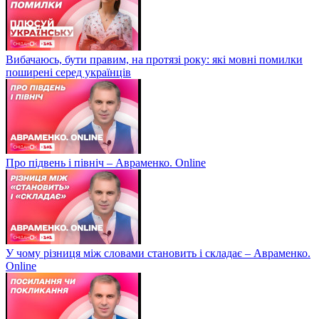
Вибачаюсь, бути правим, на протязі року: які мовні помилки
поширені серед українців
Про підвень і північ – Авраменко. Online
У чому різниця між словами становить і складає – Авраменко.
Online