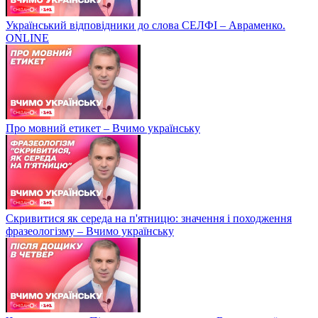
Український відповідники до слова СЕЛФІ – Авраменко.
ONLINE
Про мовний етикет – Вчимо українську
Скривитися як середа на п'ятницю: значення і походження
фразеологізму – Вчимо українську