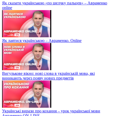
Як сказати українською «по щелчку пальцев» – Авраменко
online
Як лаятися українською – Авраменко. Online
Вигулькове вікно: нові слова в українській мова, які
виникають через появу нових предметів
Українські вирази про кохання – урок української мови
Авраменко ON-LINE