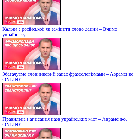
Калька з російської: як замінити слово даний – Вчимо
українську
Збагачуємо словниковий запас фразеологізмами – Авраменко.
ONLINE
Правильне написання назв українських міст – Авраменко.
ONLINE