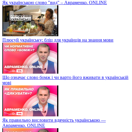
Як українською слово "вид" – Авраменко. ONLINE
Плюсуй українську: бліц для українців на знання мови
Що означає слово бомж і чи варто його вживати в українській
мові
Як правильно висловити вдячність українською —
Авраменко. ONLINE