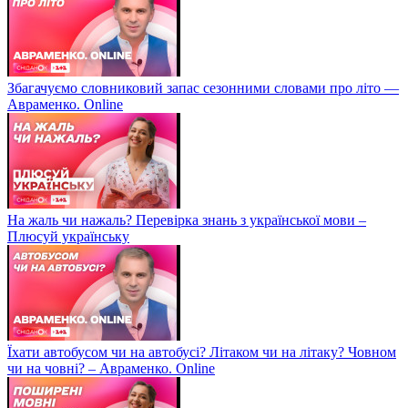
Збагачуємо словниковий запас сезонними словами про літо —
Авраменко. Online
На жаль чи нажаль? Перевірка знань з української мови –
Плюсуй українську
Їхати автобусом чи на автобусі? Літаком чи на літаку? Човном
чи на човні? – Авраменко. Online