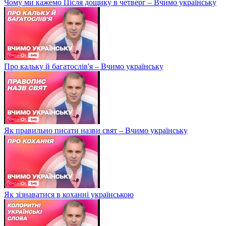
Чому ми кажемо Після дощику в четверг – Вчимо українську
Про кальку й багатослів'я – Вчимо українську
Як правильно писати назви свят – Вчимо українську
Як зізнаватися в коханні українською