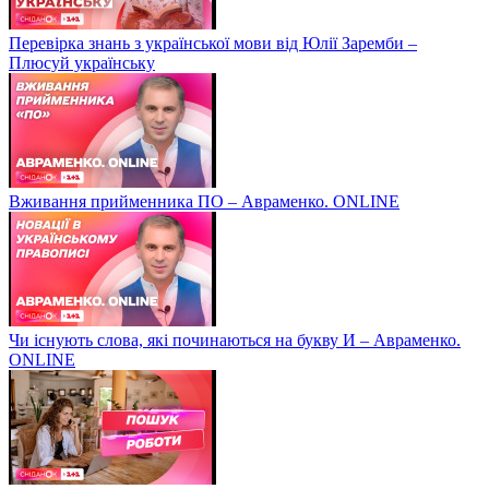
Перевірка знань з української мови від Юлії Заремби –
Плюсуй українську
Вживання прийменника ПО – Авраменко. ONLINE
Чи існують слова, які починаються на букву И – Авраменко.
ONLINE