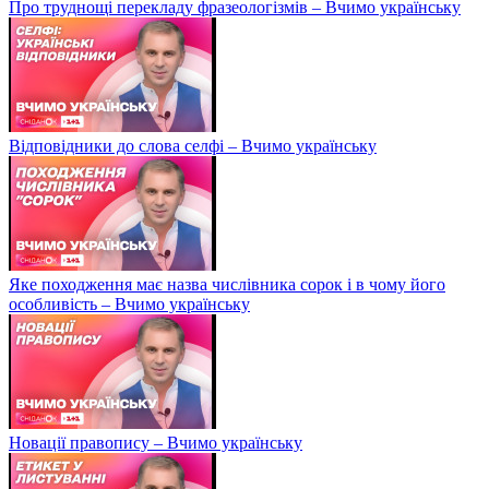
Про труднощі перекладу фразеологізмів – Вчимо українську
Відповідники до слова селфі – Вчимо українську
Яке походження має назва числівника сорок і в чому його
особливість – Вчимо українську
Новації правопису – Вчимо українську