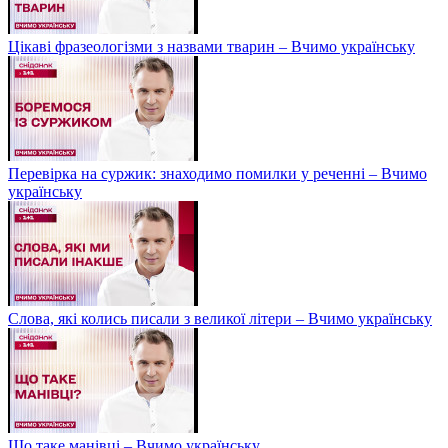
Цікаві фразеологізми з назвами тварин – Вчимо українську
Перевірка на суржик: знаходимо помилки у реченні – Вчимо
українську
Слова, які колись писали з великої літери – Вчимо українську
Що таке манівці – Вчимо українську