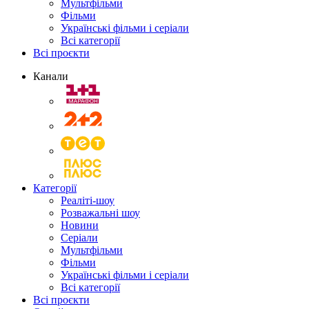
Мультфільми
Фільми
Українські фільми і серіали
Всі категорії
Всі проєкти
Канали
Категорії
Реаліті-шоу
Розважальні шоу
Новини
Серіали
Мультфільми
Фільми
Українські фільми і серіали
Всі категорії
Всі проєкти