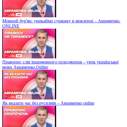
Мовний бур'ян: уникаймо суржику в мовленні – Авраменко.
ONLINE
Правопис слів іншомовного походження – урок української
мови Авраменко.Online
Як вказати час без русизмів – Авраменко online