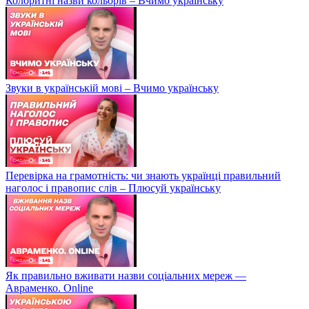
Колоритні назви кольорів – Вчимо українську
Звуки в українській мові – Вчимо українську
Перевірка на грамотність: чи знають українці правильний
наголос і правопис слів – Плюсуй українську
Як правильно вживати назви соціальних мереж —
Авраменко. Online