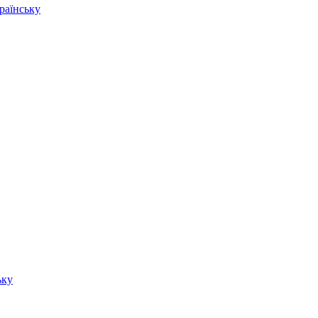
раїнську
ьку