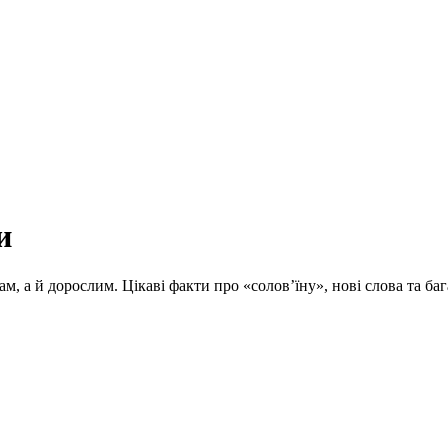
и
ам, а й дорослим. Цікаві факти про «солов’їну», нові слова та 