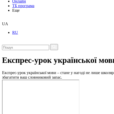
Онлайн
ТБ програма
Еще
UA
RU
Експрес-урок української мов
Експрес-урок української мови – стане у нагоді не лише школяр
збагатити ваш словниковий запас.