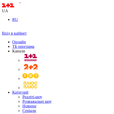
UA
RU
Вхід в кабінет
Онлайн
ТБ програма
Канали
Категорії
Реаліті-шоу
Розважальні шоу
Новини
Серіали