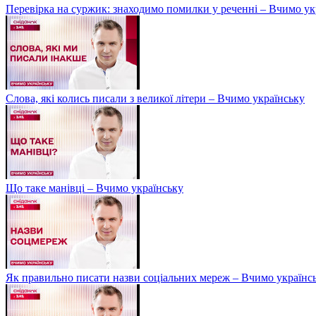
Перевірка на суржик: знаходимо помилки у реченні – Вчимо ук
Слова, які колись писали з великої літери – Вчимо українську
Що таке манівці – Вчимо українську
Як правильно писати назви соціальних мереж – Вчимо українс