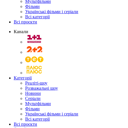
Мультфільми
Фільми
Українські фільми і серіали
Всі категорії
Всі проєкти
Канали
Категорії
Реаліті-шоу
Розважальні шоу
Новини
Серіали
Мультфільми
Фільми
Українські фільми і серіали
Всі категорії
Всі проєкти