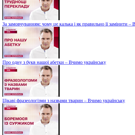
За замовчуванням: чому це калька і як правильно її замінити –
Про одну з букв нашої абетки – Вчимо українську
Цікаві фразеологізми з назвами тварин – Вчимо українську