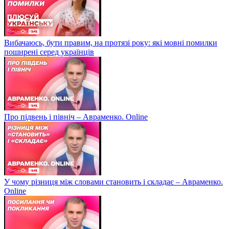
Вибачаюсь, бути правим, на протязі року: які мовні помилки
поширені серед українців
Про підвень і північ – Авраменко. Online
У чому різниця між словами становить і складає – Авраменко.
Online