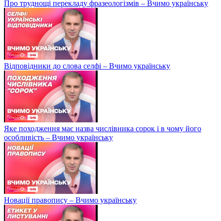
Про труднощі перекладу фразеологізмів – Вчимо українську
Відповідники до слова селфі – Вчимо українську
Яке походження має назва числівника сорок і в чому його
особливість – Вчимо українську
Новації правопису – Вчимо українську