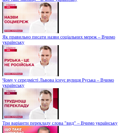
Як правильно писати назви соціальних мереж – Вчимо
українську
Чому у середмісті Львова існує вулиця Руська – Вчимо
українську
Три варіанти перекладу слова "вид" – Вчимо українську