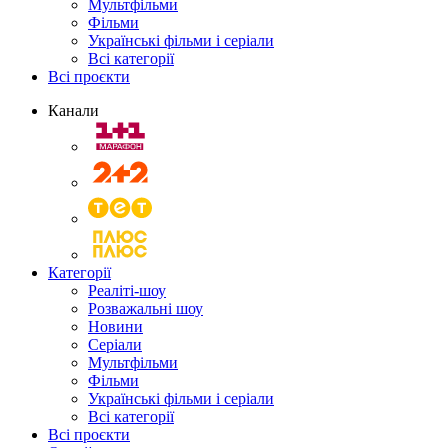
Мультфільми
Фільми
Українські фільми і серіали
Всі категорії
Всі проєкти
Канали
Категорії
Реаліті-шоу
Розважальні шоу
Новини
Серіали
Мультфільми
Фільми
Українські фільми і серіали
Всі категорії
Всі проєкти