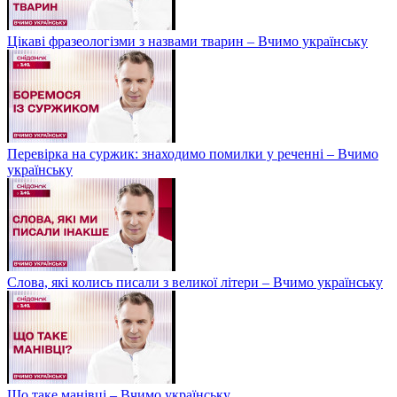
Цікаві фразеологізми з назвами тварин – Вчимо українську
Перевірка на суржик: знаходимо помилки у реченні – Вчимо
українську
Слова, які колись писали з великої літери – Вчимо українську
Що таке манівці – Вчимо українську