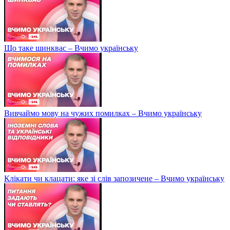
Що таке шинквас – Вчимо українську
Вивчаймо мову на чужих помилках – Вчимо українську
Клікати чи клацати: яке зі слів запозичене – Вчимо українську