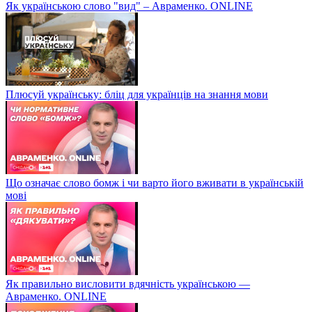
Як українською слово "вид" – Авраменко. ONLINE
Плюсуй українську: бліц для українців на знання мови
Що означає слово бомж і чи варто його вживати в українській
мові
Як правильно висловити вдячність українською —
Авраменко. ONLINE