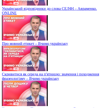
Український відповідники до слова СЕЛФІ – Авраменко.
ONLINE
Про мовний етикет – Вчимо українську
Скривитися як середа на п'ятницю: значення і походження
фразеологізму – Вчимо українську