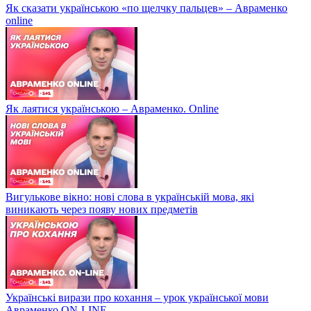
Як сказати українською «по щелчку пальцев» – Авраменко
online
Як лаятися українською – Авраменко. Online
Вигулькове вікно: нові слова в українській мова, які
виникають через появу нових предметів
Українські вирази про кохання – урок української мови
Авраменко ON-LINE