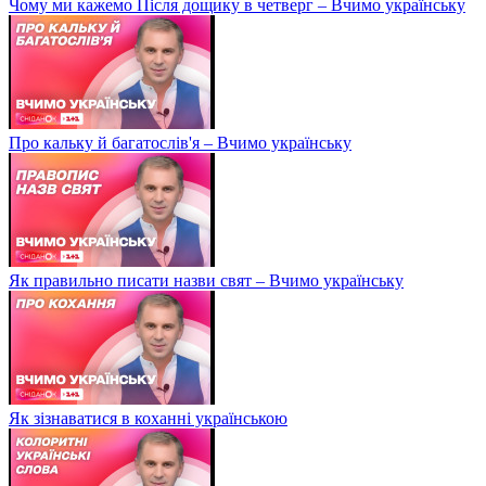
Чому ми кажемо Після дощику в четверг – Вчимо українську
Про кальку й багатослів'я – Вчимо українську
Як правильно писати назви свят – Вчимо українську
Як зізнаватися в коханні українською