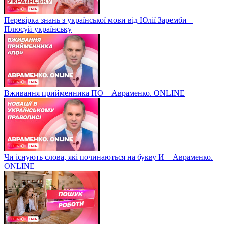
Перевірка знань з української мови від Юлії Заремби –
Плюсуй українську
Вживання прийменника ПО – Авраменко. ONLINE
Чи існують слова, які починаються на букву И – Авраменко.
ONLINE