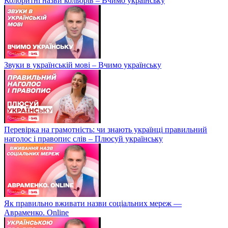
Колоритні назви кольорів – Вчимо українську
Звуки в українській мові – Вчимо українську
Перевірка на грамотність: чи знають українці правильний
наголос і правопис слів – Плюсуй українську
Як правильно вживати назви соціальних мереж —
Авраменко. Online