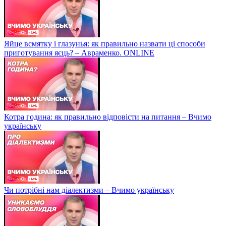
Яйце всмятку і глазунья: як правильно назвати ці способи
приготування яєць? – Авраменко. ONLINE
Котра година: як правильно відповісти на питання – Вчимо
українську
Чи потрібні нам діалектизми – Вчимо українську