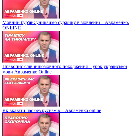
Мовний бур'ян: уникаймо суржику в мовленні – Авраменко.
ONLINE
Правопис слів іншомовного походження – урок української
мови Авраменко.Online
Як вказати час без русизмів – Авраменко online