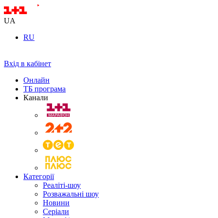
UA
RU
Вхід в кабінет
Онлайн
ТБ програма
Канали
Категорії
Реаліті-шоу
Розважальні шоу
Новини
Серіали