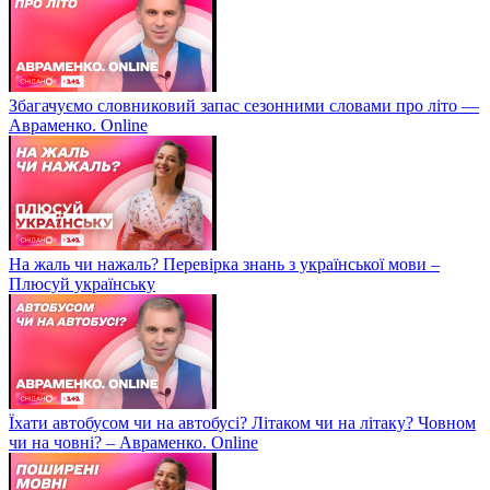
Збагачуємо словниковий запас сезонними словами про літо —
Авраменко. Online
На жаль чи нажаль? Перевірка знань з української мови –
Плюсуй українську
Їхати автобусом чи на автобусі? Літаком чи на літаку? Човном
чи на човні? – Авраменко. Online