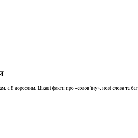
и
ам, а й дорослим. Цікаві факти про «солов’їну», нові слова та 