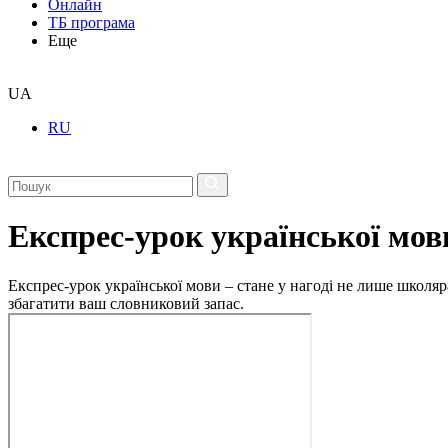
Онлайн
ТБ програма
Еще
UA
RU
Експрес-урок української мов
Експрес-урок української мови – стане у нагоді не лише школяр
збагатити ваш словниковий запас.