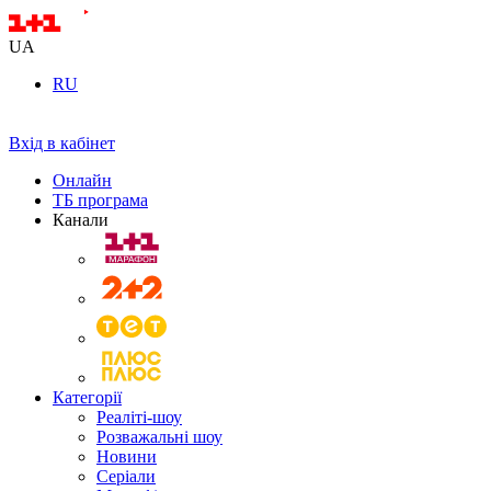
UA
RU
Вхід в кабінет
Онлайн
ТБ програма
Канали
Категорії
Реаліті-шоу
Розважальні шоу
Новини
Серіали