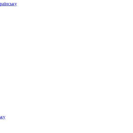
раїнську
ьку