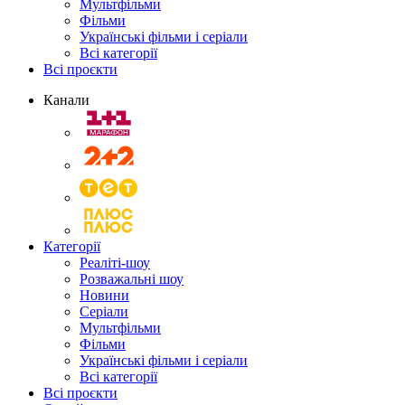
Мультфільми
Фільми
Українські фільми і серіали
Всі категорії
Всі проєкти
Канали
Категорії
Реаліті-шоу
Розважальні шоу
Новини
Серіали
Мультфільми
Фільми
Українські фільми і серіали
Всі категорії
Всі проєкти