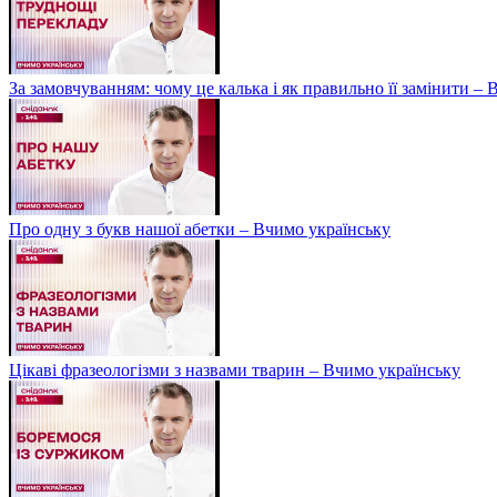
За замовчуванням: чому це калька і як правильно її замінити –
Про одну з букв нашої абетки – Вчимо українську
Цікаві фразеологізми з назвами тварин – Вчимо українську