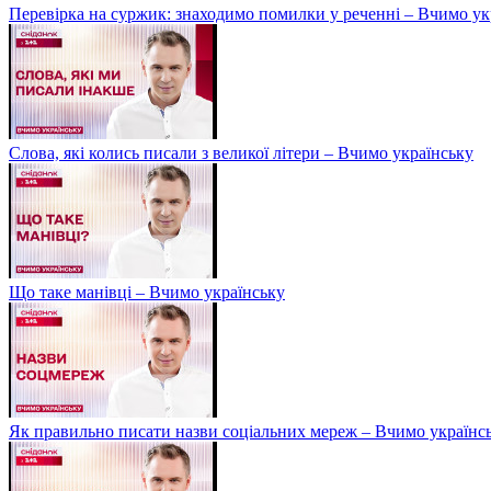
Перевірка на суржик: знаходимо помилки у реченні – Вчимо ук
Слова, які колись писали з великої літери – Вчимо українську
Що таке манівці – Вчимо українську
Як правильно писати назви соціальних мереж – Вчимо українс