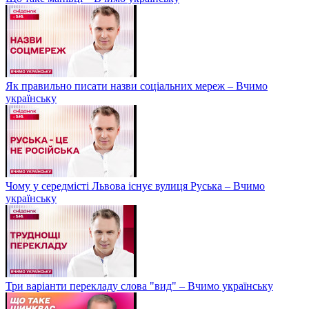
Як правильно писати назви соціальних мереж – Вчимо
українську
Чому у середмісті Львова існує вулиця Руська – Вчимо
українську
Три варіанти перекладу слова "вид" – Вчимо українську