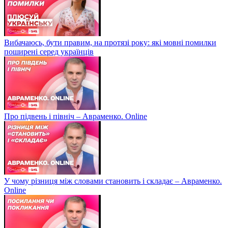
Вибачаюсь, бути правим, на протязі року: які мовні помилки
поширені серед українців
Про підвень і північ – Авраменко. Online
У чому різниця між словами становить і складає – Авраменко.
Online