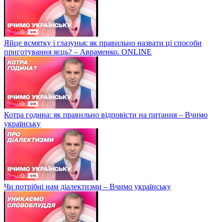
Яйце всмятку і глазунья: як правильно назвати ці способи
приготування яєць? – Авраменко. ONLINE
Котра година: як правильно відповісти на питання – Вчимо
українську
Чи потрібні нам діалектизми – Вчимо українську