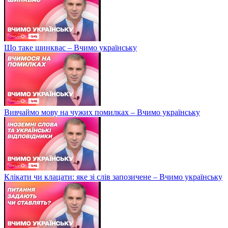
Що таке шинквас – Вчимо українську
Вивчаймо мову на чужих помилках – Вчимо українську
Клікати чи клацати: яке зі слів запозичене – Вчимо українську