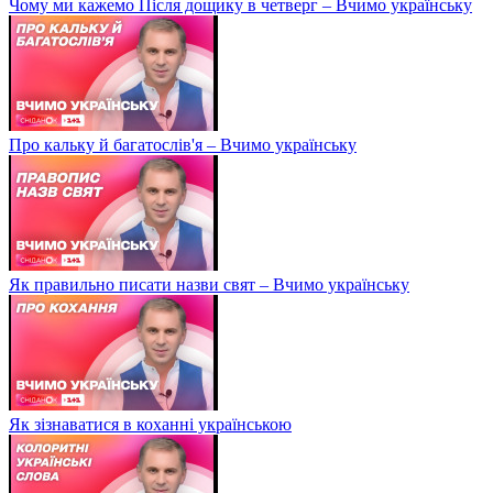
Чому ми кажемо Після дощику в четверг – Вчимо українську
Про кальку й багатослів'я – Вчимо українську
Як правильно писати назви свят – Вчимо українську
Як зізнаватися в коханні українською