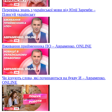
Перевірка знань з української мови від Юлії Заремби –
Плюсуй українську
Вживання прийменника ПО – Авраменко. ONLINE
Чи існують слова, які починаються на букву И – Авраменко.
ONLINE