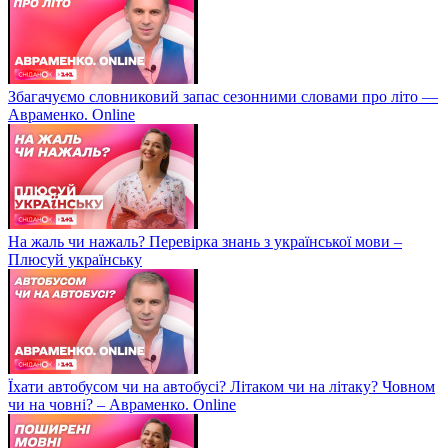
Збагачуємо словниковий запас сезонними словами про літо —
Авраменко. Online
На жаль чи нажаль? Перевірка знань з української мови –
Плюсуй українську
Їхати автобусом чи на автобусі? Літаком чи на літаку? Човном
чи на човні? – Авраменко. Online