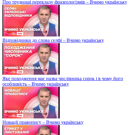
Про труднощі перекладу фразеологізмів – Вчимо українську
Відповідники до слова селфі – Вчимо українську
Яке походження має назва числівника сорок і в чому його
особливість – Вчимо українську
Новації правопису – Вчимо українську