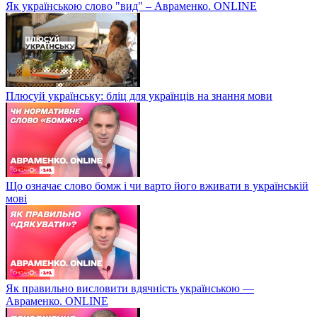
Як українською слово "вид" – Авраменко. ONLINE
Плюсуй українську: бліц для українців на знання мови
Що означає слово бомж і чи варто його вживати в українській
мові
Як правильно висловити вдячність українською —
Авраменко. ONLINE