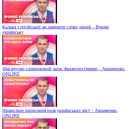
Калька з російської: як замінити слово даний – Вчимо
українську
Збагачуємо словниковий запас фразеологізмами – Авраменко.
ONLINE
Правильне написання назв українських міст – Авраменко.
ONLINE