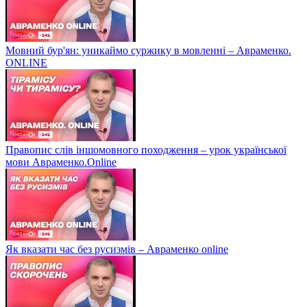
Мовний бур'ян: уникаймо суржику в мовленні – Авраменко.
ONLINE
Правопис слів іншомовного походження – урок української
мови Авраменко.Online
Як вказати час без русизмів – Авраменко online