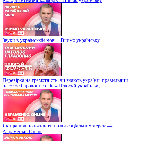
Колоритні назви кольорів – Вчимо українську
Звуки в українській мові – Вчимо українську
Перевірка на грамотність: чи знають українці правильний
наголос і правопис слів – Плюсуй українську
Як правильно вживати назви соціальних мереж —
Авраменко. Online