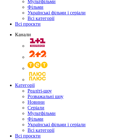
Мультфільми
Фільми
Українські фільми і серіали
Всі категорії
Всі проєкти
Канали
Категорії
Реаліті-шоу
Розважальні шоу
Новини
Серіали
Мультфільми
Фільми
Українські фільми і серіали
Всі категорії
Всі проєкти