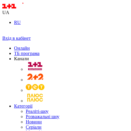
UA
RU
Вхід в кабінет
Онлайн
ТБ програма
Канали
Категорії
Реаліті-шоу
Розважальні шоу
Новини
Серіали