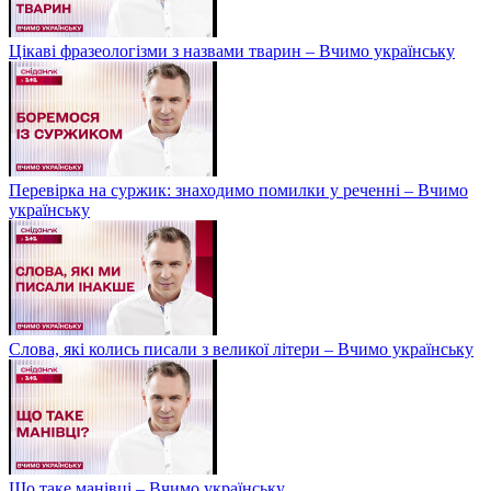
Цікаві фразеологізми з назвами тварин – Вчимо українську
Перевірка на суржик: знаходимо помилки у реченні – Вчимо
українську
Слова, які колись писали з великої літери – Вчимо українську
Що таке манівці – Вчимо українську