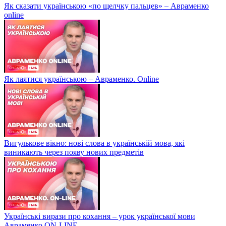
Як сказати українською «по щелчку пальцев» – Авраменко
online
Як лаятися українською – Авраменко. Online
Вигулькове вікно: нові слова в українській мова, які
виникають через появу нових предметів
Українські вирази про кохання – урок української мови
Авраменко ON-LINE