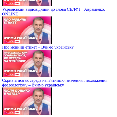
Український відповідники до слова СЕЛФІ – Авраменко.
ONLINE
Про мовний етикет – Вчимо українську
Скривитися як середа на п'ятницю: значення і походження
фразеологізму – Вчимо українську