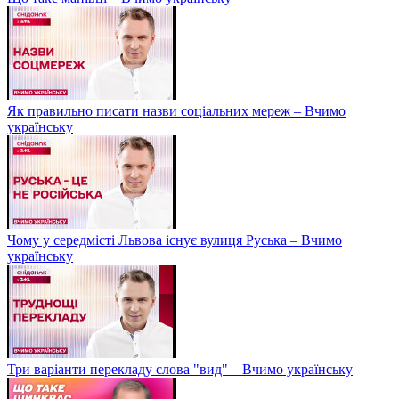
Як правильно писати назви соціальних мереж – Вчимо
українську
Чому у середмісті Львова існує вулиця Руська – Вчимо
українську
Три варіанти перекладу слова "вид" – Вчимо українську