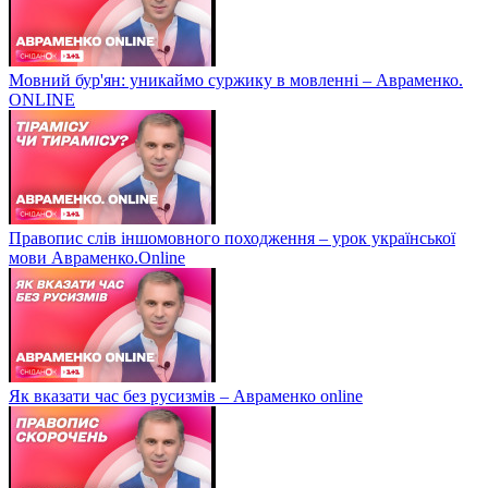
Мовний бур'ян: уникаймо суржику в мовленні – Авраменко.
ONLINE
Правопис слів іншомовного походження – урок української
мови Авраменко.Online
Як вказати час без русизмів – Авраменко online