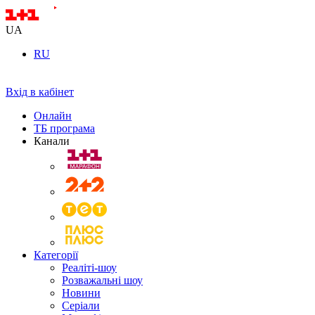
UA
RU
Вхід в кабінет
Онлайн
ТБ програма
Канали
Категорії
Реаліті-шоу
Розважальні шоу
Новини
Серіали