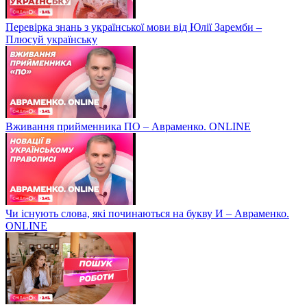
Перевірка знань з української мови від Юлії Заремби –
Плюсуй українську
Вживання прийменника ПО – Авраменко. ONLINE
Чи існують слова, які починаються на букву И – Авраменко.
ONLINE