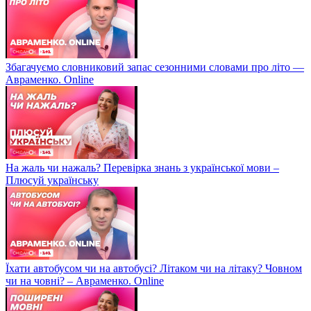
Збагачуємо словниковий запас сезонними словами про літо —
Авраменко. Online
На жаль чи нажаль? Перевірка знань з української мови –
Плюсуй українську
Їхати автобусом чи на автобусі? Літаком чи на літаку? Човном
чи на човні? – Авраменко. Online