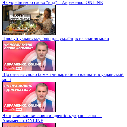
Як українською слово "вид" – Авраменко. ONLINE
Плюсуй українську: бліц для українців на знання мови
Що означає слово бомж і чи варто його вживати в українській
мові
Як правильно висловити вдячність українською —
Авраменко. ONLINE