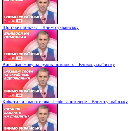
Що таке шинквас – Вчимо українську
Вивчаймо мову на чужих помилках – Вчимо українську
Клікати чи клацати: яке зі слів запозичене – Вчимо українську