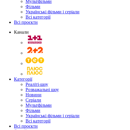
Мультфільми
Фільми
Українські фільми і серіали
Всі категорії
Всі проєкти
Канали
Категорії
Реаліті-шоу
Розважальні шоу
Новини
Серіали
Мультфільми
Фільми
Українські фільми і серіали
Всі категорії
Всі проєкти