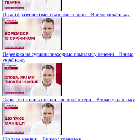
Цікаві фразеологізми з назвами тварин – Вчимо українську
Перевірка на суржик: знаходимо помилки у реченні – Вчимо
українську
Слова, які колись писали з великої літери – Вчимо українську
Що таке манівці – Вчимо українську