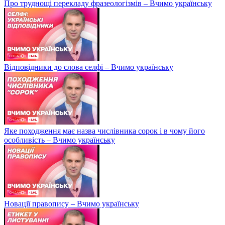
Про труднощі перекладу фразеологізмів – Вчимо українську
Відповідники до слова селфі – Вчимо українську
Яке походження має назва числівника сорок і в чому його
особливість – Вчимо українську
Новації правопису – Вчимо українську