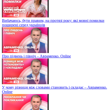
Вибачаюсь, бути правим, на протязі року: які мовні помилки
поширені серед українців
Про підвень і північ – Авраменко. Online
У чому різниця між словами становить і складає – Авраменко.
Online