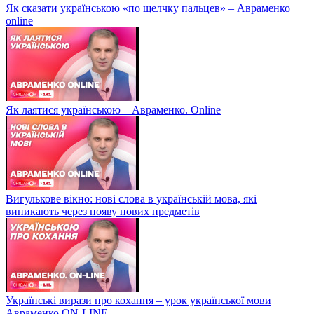
Як сказати українською «по щелчку пальцев» – Авраменко
online
Як лаятися українською – Авраменко. Online
Вигулькове вікно: нові слова в українській мова, які
виникають через появу нових предметів
Українські вирази про кохання – урок української мови
Авраменко ON-LINE