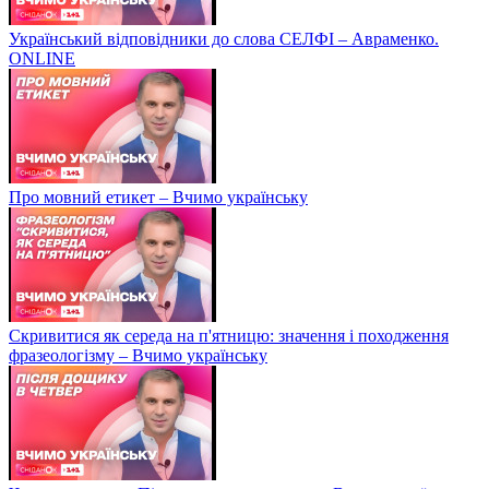
Український відповідники до слова СЕЛФІ – Авраменко.
ONLINE
Про мовний етикет – Вчимо українську
Скривитися як середа на п'ятницю: значення і походження
фразеологізму – Вчимо українську