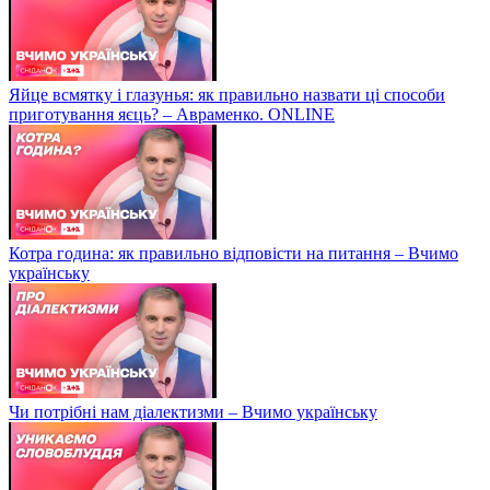
Яйце всмятку і глазунья: як правильно назвати ці способи
приготування яєць? – Авраменко. ONLINE
Котра година: як правильно відповісти на питання – Вчимо
українську
Чи потрібні нам діалектизми – Вчимо українську