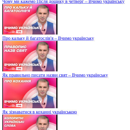
Чому ми кажемо Після дощику в четверг – Вчимо українську
Про кальку й багатослів'я – Вчимо українську
Як правильно писати назви свят – Вчимо українську
Як зізнаватися в коханні українською