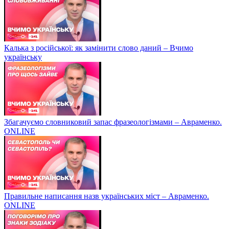
Калька з російської: як замінити слово даний – Вчимо
українську
Збагачуємо словниковий запас фразеологізмами – Авраменко.
ONLINE
Правильне написання назв українських міст – Авраменко.
ONLINE