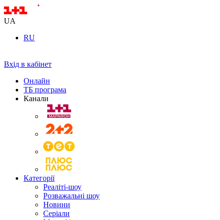
UA
RU
Вхід в кабінет
Онлайн
ТБ програма
Канали
Категорії
Реаліті-шоу
Розважальні шоу
Новини
Серіали