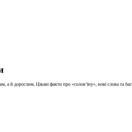
и
ам, а й дорослим. Цікаві факти про «солов’їну», нові слова та 