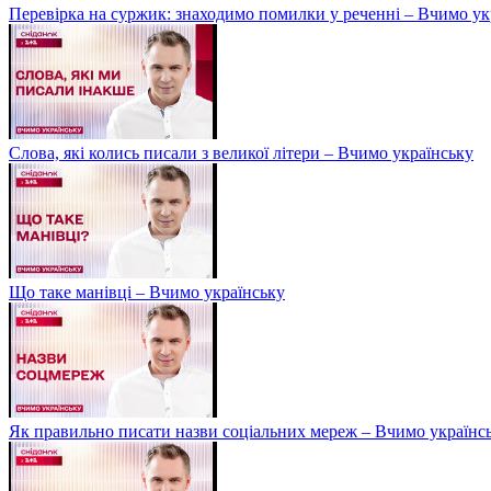
Перевірка на суржик: знаходимо помилки у реченні – Вчимо ук
Слова, які колись писали з великої літери – Вчимо українську
Що таке манівці – Вчимо українську
Як правильно писати назви соціальних мереж – Вчимо українс