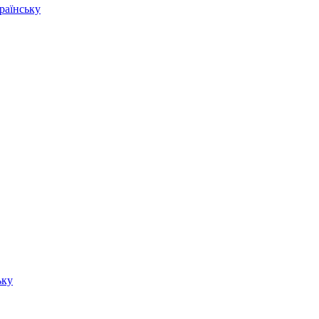
раїнську
ьку