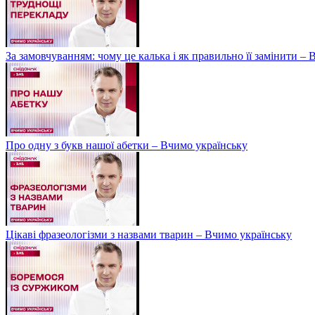
За замовчуванням: чому це калька і як правильно її замінити –
Про одну з букв нашої абетки – Вчимо українську
Цікаві фразеологізми з назвами тварин – Вчимо українську