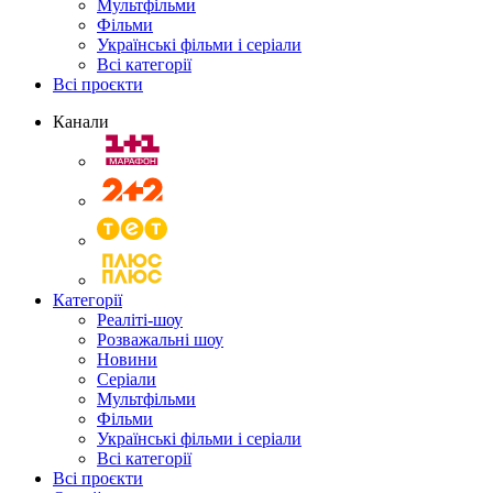
Мультфільми
Фільми
Українські фільми і серіали
Всі категорії
Всі проєкти
Канали
Категорії
Реаліті-шоу
Розважальні шоу
Новини
Серіали
Мультфільми
Фільми
Українські фільми і серіали
Всі категорії
Всі проєкти