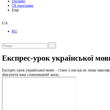
Онлайн
ТБ програма
Еще
UA
RU
Експрес-урок української мов
Експрес-урок української мови – стане у нагоді не лише школяр
збагатити ваш словниковий запас.