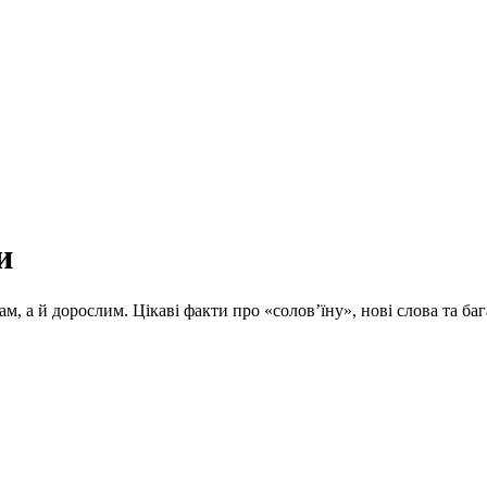
и
ам, а й дорослим. Цікаві факти про «солов’їну», нові слова та 