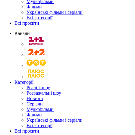
Мультфільми
Фільми
Українські фільми і серіали
Всі категорії
Всі проєкти
Канали
Категорії
Реаліті-шоу
Розважальні шоу
Новини
Серіали
Мультфільми
Фільми
Українські фільми і серіали
Всі категорії
Всі проєкти