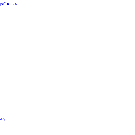
раїнську
ьку