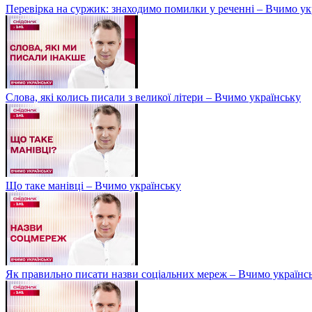
Перевірка на суржик: знаходимо помилки у реченні – Вчимо ук
Слова, які колись писали з великої літери – Вчимо українську
Що таке манівці – Вчимо українську
Як правильно писати назви соціальних мереж – Вчимо українс