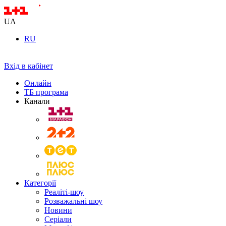
UA
RU
Вхід в кабінет
Онлайн
ТБ програма
Канали
Категорії
Реаліті-шоу
Розважальні шоу
Новини
Серіали