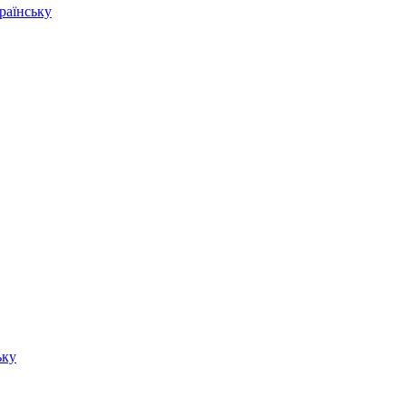
раїнську
ьку