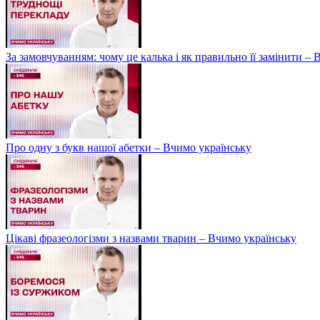
За замовчуванням: чому це калька і як правильно її замінити –
Про одну з букв нашої абетки – Вчимо українську
Цікаві фразеологізми з назвами тварин – Вчимо українську