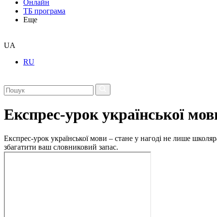
Онлайн
ТБ програма
Еще
UA
RU
Експрес-урок української мов
Експрес-урок української мови – стане у нагоді не лише школяр
збагатити ваш словниковий запас.