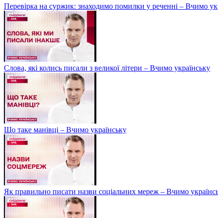
Перевірка на суржик: знаходимо помилки у реченні – Вчимо ук
Слова, які колись писали з великої літери – Вчимо українську
Що таке манівці – Вчимо українську
Як правильно писати назви соціальних мереж – Вчимо українс