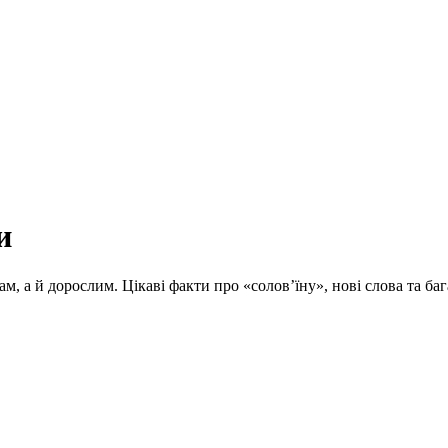
и
ам, а й дорослим. Цікаві факти про «солов’їну», нові слова та 