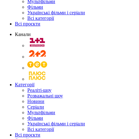
Мультфільми
Фільми
Українські фільми і серіали
Всі категорії
Всі проєкти
Канали
Категорії
Реаліті-шоу
Розважальні шоу
Новини
Серіали
Мультфільми
Фільми
Українські фільми і серіали
Всі категорії
Всі проєкти