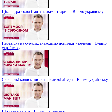
Цікаві фразеологізми з назвами тварин – Вчимо українську
Перевірка на суржик: знаходимо помилки у реченні – Вчимо
українську
Слова, які колись писали з великої літери – Вчимо українську
Що таке манівці – Вчимо українську