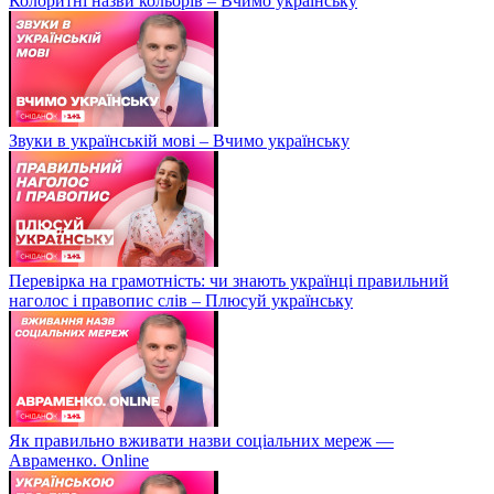
Колоритні назви кольорів – Вчимо українську
Звуки в українській мові – Вчимо українську
Перевірка на грамотність: чи знають українці правильний
наголос і правопис слів – Плюсуй українську
Як правильно вживати назви соціальних мереж —
Авраменко. Online