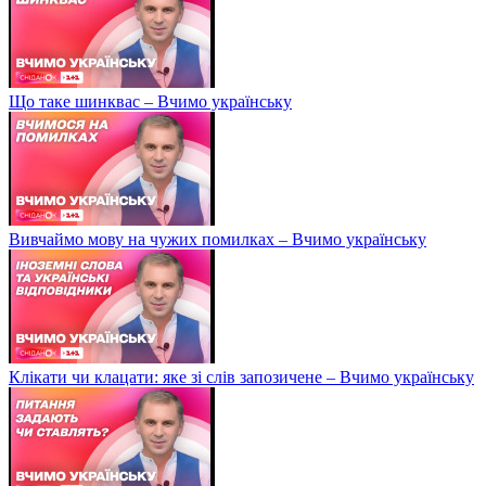
Що таке шинквас – Вчимо українську
Вивчаймо мову на чужих помилках – Вчимо українську
Клікати чи клацати: яке зі слів запозичене – Вчимо українську