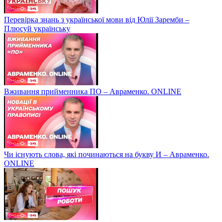
Перевірка знань з української мови від Юлії Заремби –
Плюсуй українську
Вживання прийменника ПО – Авраменко. ONLINE
Чи існують слова, які починаються на букву И – Авраменко.
ONLINE