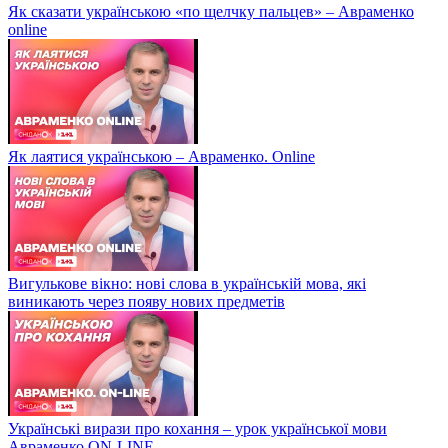
Як сказати українською «по щелчку пальцев» – Авраменко
online
Як лаятися українською – Авраменко. Online
Вигулькове вікно: нові слова в українській мова, які
виникають через появу нових предметів
Українські вирази про кохання – урок української мови
Авраменко ON-LINE