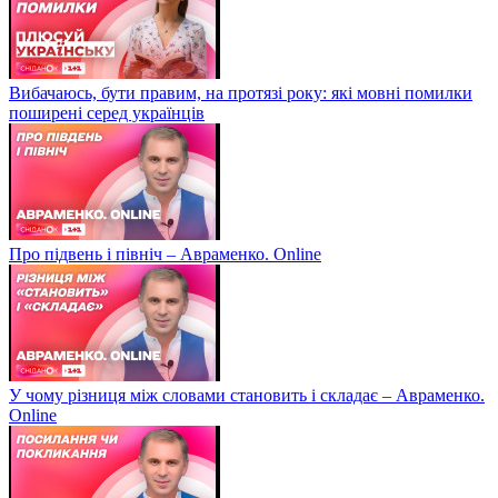
Вибачаюсь, бути правим, на протязі року: які мовні помилки
поширені серед українців
Про підвень і північ – Авраменко. Online
У чому різниця між словами становить і складає – Авраменко.
Online