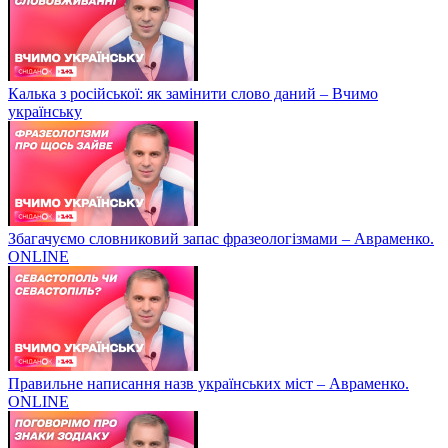
Калька з російської: як замінити слово даний – Вчимо
українську
Збагачуємо словниковий запас фразеологізмами – Авраменко.
ONLINE
Правильне написання назв українських міст – Авраменко.
ONLINE