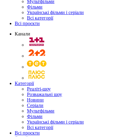
Мультфільми
Фільми
Українські фільми і серіали
Всі категорії
Всі проєкти
Канали
Категорії
Реаліті-шоу
Розважальні шоу
Новини
Серіали
Мультфільми
Фільми
Українські фільми і серіали
Всі категорії
Всі проєкти