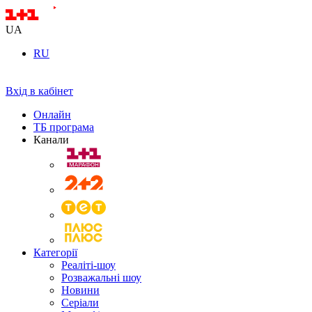
UA
RU
Вхід в кабінет
Онлайн
ТБ програма
Канали
Категорії
Реаліті-шоу
Розважальні шоу
Новини
Серіали