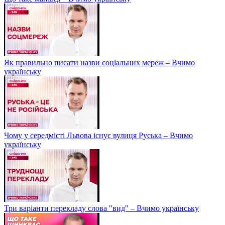
Як правильно писати назви соціальних мереж – Вчимо
українську
Чому у середмісті Львова існує вулиця Руська – Вчимо
українську
Три варіанти перекладу слова "вид" – Вчимо українську