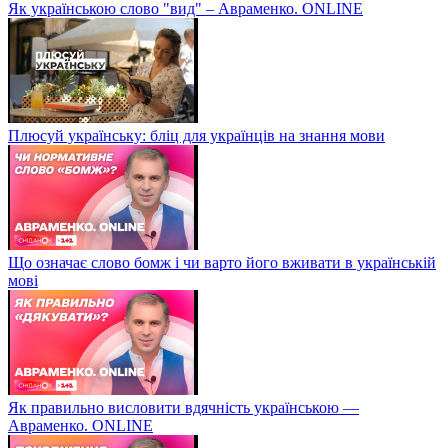
Як українською слово "вид" – Авраменко. ONLINE
Плюсуй українську: бліц для українців на знання мови
Що означає слово бомж і чи варто його вживати в українській
мові
Як правильно висловити вдячність українською —
Авраменко. ONLINE