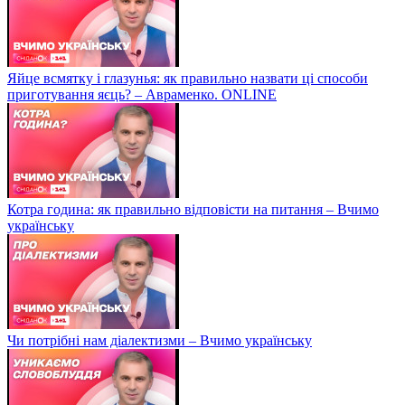
Яйце всмятку і глазунья: як правильно назвати ці способи
приготування яєць? – Авраменко. ONLINE
Котра година: як правильно відповісти на питання – Вчимо
українську
Чи потрібні нам діалектизми – Вчимо українську