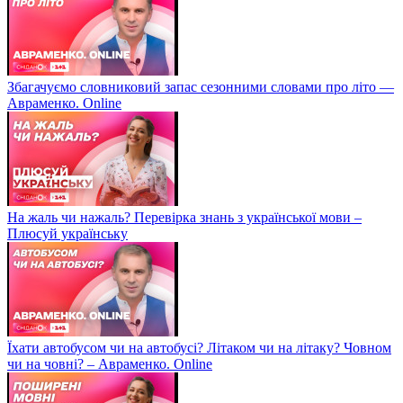
Збагачуємо словниковий запас сезонними словами про літо —
Авраменко. Online
На жаль чи нажаль? Перевірка знань з української мови –
Плюсуй українську
Їхати автобусом чи на автобусі? Літаком чи на літаку? Човном
чи на човні? – Авраменко. Online