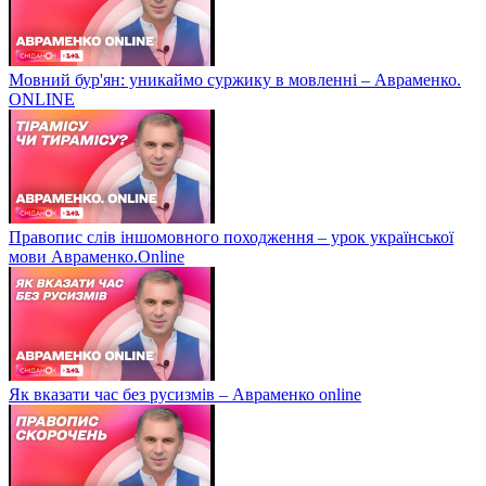
Мовний бур'ян: уникаймо суржику в мовленні – Авраменко.
ONLINE
Правопис слів іншомовного походження – урок української
мови Авраменко.Online
Як вказати час без русизмів – Авраменко online