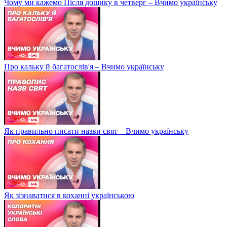
Чому ми кажемо Після дощику в четверг – Вчимо українську
Про кальку й багатослів'я – Вчимо українську
Як правильно писати назви свят – Вчимо українську
Як зізнаватися в коханні українською