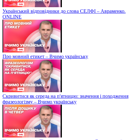
Український відповідники до слова СЕЛФІ – Авраменко.
ONLINE
Про мовний етикет – Вчимо українську
Скривитися як середа на п'ятницю: значення і походження
фразеологізму – Вчимо українську