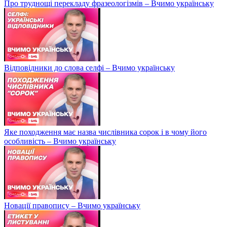
Про труднощі перекладу фразеологізмів – Вчимо українську
Відповідники до слова селфі – Вчимо українську
Яке походження має назва числівника сорок і в чому його
особливість – Вчимо українську
Новації правопису – Вчимо українську