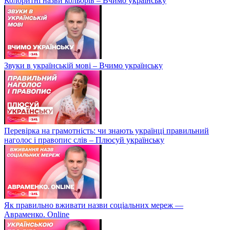
Колоритні назви кольорів – Вчимо українську
Звуки в українській мові – Вчимо українську
Перевірка на грамотність: чи знають українці правильний
наголос і правопис слів – Плюсуй українську
Як правильно вживати назви соціальних мереж —
Авраменко. Online