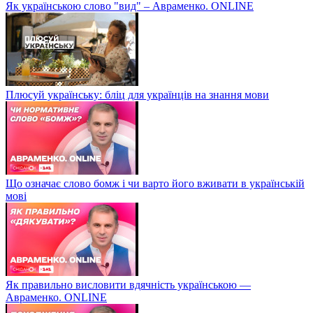
Як українською слово "вид" – Авраменко. ONLINE
Плюсуй українську: бліц для українців на знання мови
Що означає слово бомж і чи варто його вживати в українській
мові
Як правильно висловити вдячність українською —
Авраменко. ONLINE