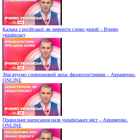
Калька з російської: як замінити слово даний – Вчимо
українську
Збагачуємо словниковий запас фразеологізмами – Авраменко.
ONLINE
Правильне написання назв українських міст – Авраменко.
ONLINE