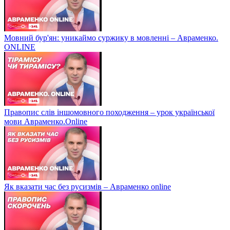
Мовний бур'ян: уникаймо суржику в мовленні – Авраменко.
ONLINE
Правопис слів іншомовного походження – урок української
мови Авраменко.Online
Як вказати час без русизмів – Авраменко online