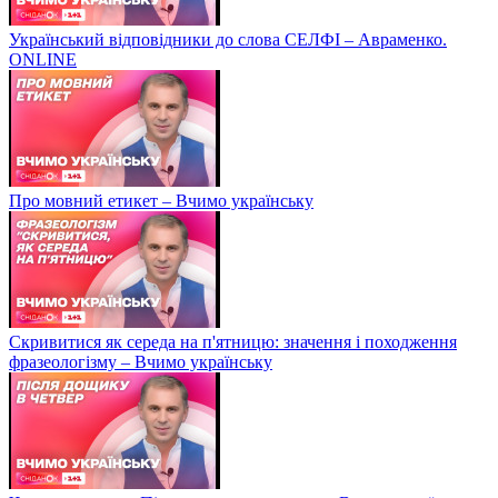
Український відповідники до слова СЕЛФІ – Авраменко.
ONLINE
Про мовний етикет – Вчимо українську
Скривитися як середа на п'ятницю: значення і походження
фразеологізму – Вчимо українську