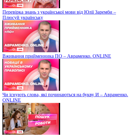
Перевірка знань з української мови від Юлії Заремби –
Плюсуй українську
Вживання прийменника ПО – Авраменко. ONLINE
Чи існують слова, які починаються на букву И – Авраменко.
ONLINE