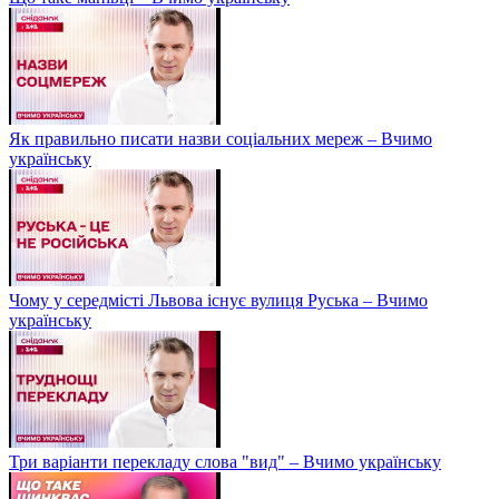
Як правильно писати назви соціальних мереж – Вчимо
українську
Чому у середмісті Львова існує вулиця Руська – Вчимо
українську
Три варіанти перекладу слова "вид" – Вчимо українську