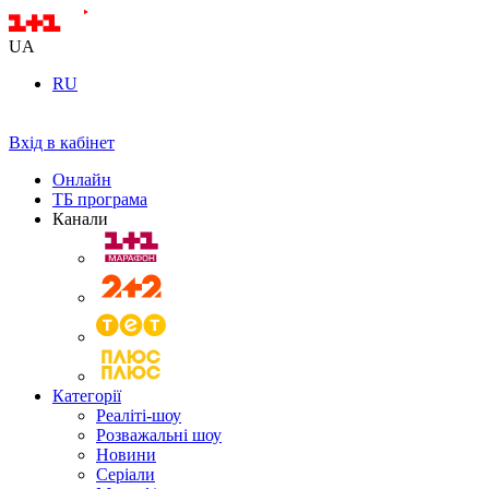
UA
RU
Вхід в кабінет
Онлайн
ТБ програма
Канали
Категорії
Реаліті-шоу
Розважальні шоу
Новини
Серіали