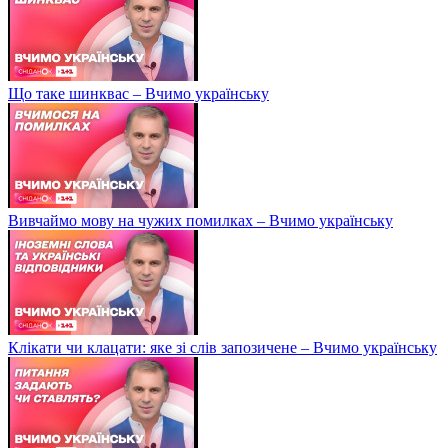
Що таке шинквас – Вчимо українську
Вивчаймо мову на чужих помилках – Вчимо українську
Клікати чи клацати: яке зі слів запозичене – Вчимо українську