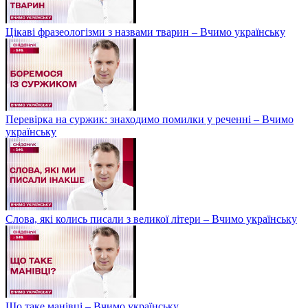
Цікаві фразеологізми з назвами тварин – Вчимо українську
Перевірка на суржик: знаходимо помилки у реченні – Вчимо
українську
Слова, які колись писали з великої літери – Вчимо українську
Що таке манівці – Вчимо українську