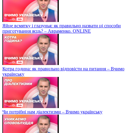
Яйце всмятку і глазунья: як правильно назвати ці способи
приготування яєць? – Авраменко. ONLINE
Котра година: як правильно відповісти на питання – Вчимо
українську
Чи потрібні нам діалектизми – Вчимо українську