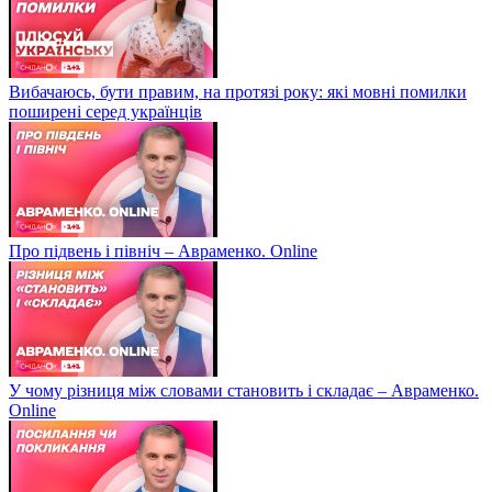
Вибачаюсь, бути правим, на протязі року: які мовні помилки
поширені серед українців
Про підвень і північ – Авраменко. Online
У чому різниця між словами становить і складає – Авраменко.
Online