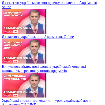
Як сказати українською «по щелчку пальцев» – Авраменко
online
Як лаятися українською – Авраменко. Online
Вигулькове вікно: нові слова в українській мова, які
виникають через появу нових предметів
Українські вирази про кохання – урок української мови
Авраменко ON-LINE