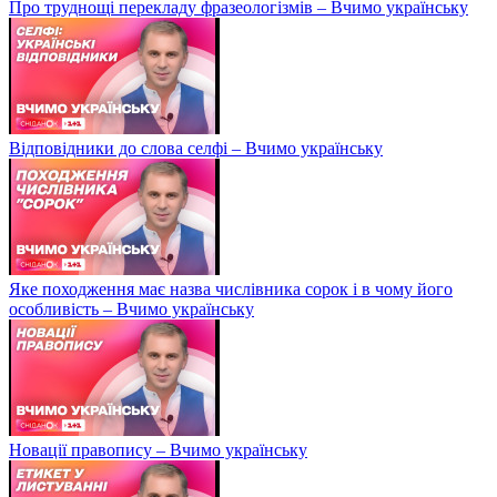
Про труднощі перекладу фразеологізмів – Вчимо українську
Відповідники до слова селфі – Вчимо українську
Яке походження має назва числівника сорок і в чому його
особливість – Вчимо українську
Новації правопису – Вчимо українську