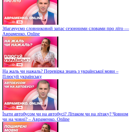
Збагачуємо словниковий запас сезонними словами про літо —
Авраменко. Online
На жаль чи нажаль? Перевірка знань з української мови –
Плюсуй українську
Їхати автобусом чи на автобусі? Літаком чи на літаку? Човном
чи на човні? – Авраменко. Online