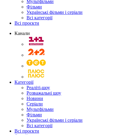
Мультфільми
Фільми
Українські фільми і серіали
Всі категорії
Всі проєкти
Канали
Категорії
Реаліті-шоу
Розважальні шоу
Новини
Серіали
Мультфільми
Фільми
Українські фільми і серіали
Всі категорії
Всі проєкти