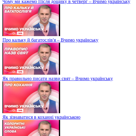
Чому ми кажемо Після дощику в четверг – Вчимо українську
Про кальку й багатослів'я – Вчимо українську
Як правильно писати назви свят – Вчимо українську
Як зізнаватися в коханні українською