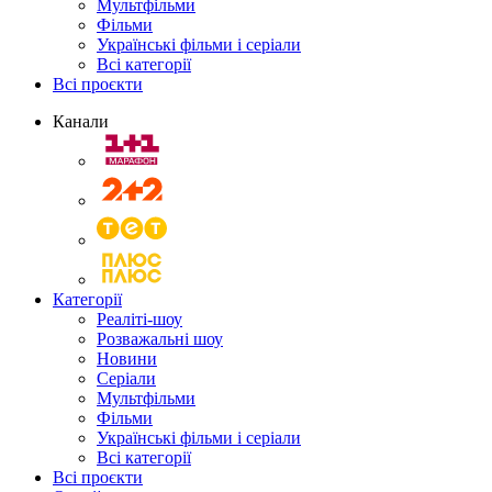
Мультфільми
Фільми
Українські фільми і серіали
Всі категорії
Всі проєкти
Канали
Категорії
Реаліті-шоу
Розважальні шоу
Новини
Серіали
Мультфільми
Фільми
Українські фільми і серіали
Всі категорії
Всі проєкти