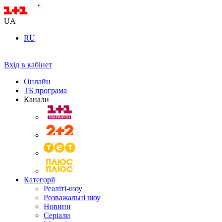
UA
RU
Вхід в кабінет
Онлайн
ТБ програма
Канали
Категорії
Реаліті-шоу
Розважальні шоу
Новини
Серіали