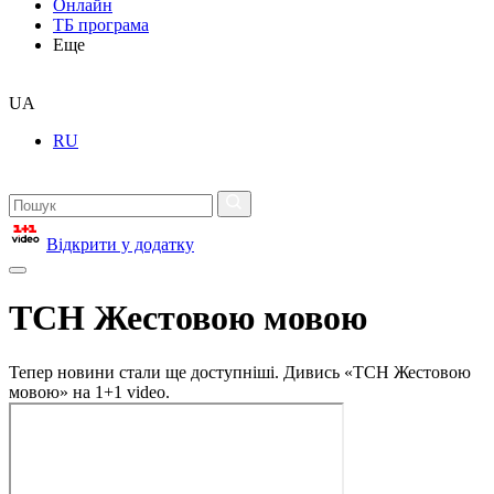
Онлайн
ТБ програма
Еще
UA
RU
Відкрити у додатку
ТСН Жестовою мовою
Тепер новини стали ще доступніші. Дивись «ТСН Жестовою
мовою» на 1+1 video.