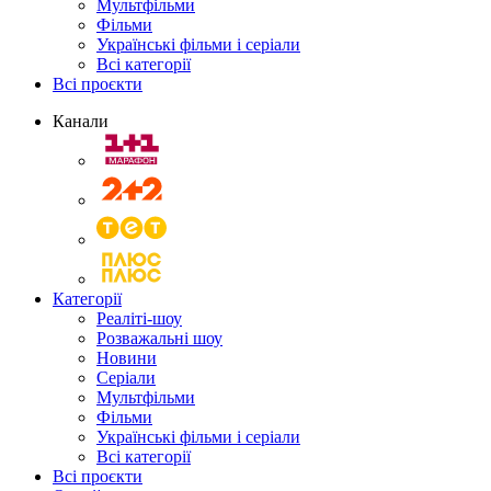
Мультфільми
Фільми
Українські фільми і серіали
Всі категорії
Всі проєкти
Канали
Категорії
Реаліті-шоу
Розважальні шоу
Новини
Серіали
Мультфільми
Фільми
Українські фільми і серіали
Всі категорії
Всі проєкти