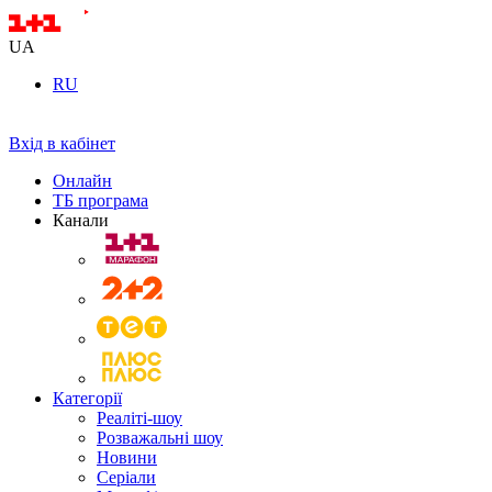
UA
RU
Вхід в кабінет
Онлайн
ТБ програма
Канали
Категорії
Реаліті-шоу
Розважальні шоу
Новини
Серіали