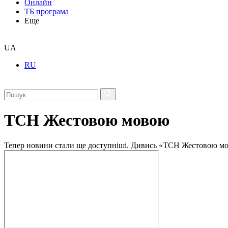
Онлайн
ТБ програма
Еще
UA
RU
ТСН Жестовою мовою
Тепер новини стали ще доступніші. Дивись «ТСН Жестовою мо