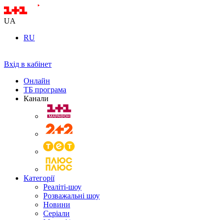
UA
RU
Вхід в кабінет
Онлайн
ТБ програма
Канали
Категорії
Реаліті-шоу
Розважальні шоу
Новини
Серіали