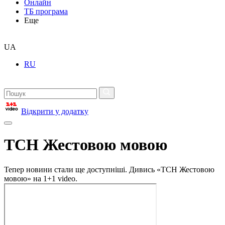
Онлайн
ТБ програма
Еще
UA
RU
Відкрити у додатку
ТСН Жестовою мовою
Тепер новини стали ще доступніші. Дивись «ТСН Жестовою
мовою» на 1+1 video.