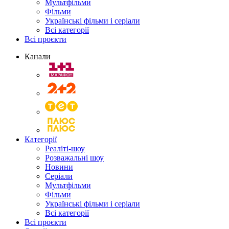
Мультфільми
Фільми
Українські фільми і серіали
Всі категорії
Всі проєкти
Канали
Категорії
Реаліті-шоу
Розважальні шоу
Новини
Серіали
Мультфільми
Фільми
Українські фільми і серіали
Всі категорії
Всі проєкти