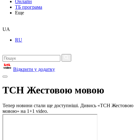
Онлайн
ТБ програма
Еще
UA
RU
Відкрити у додатку
ТСН Жестовою мовою
Тепер новини стали ще доступніші. Дивись «ТСН Жестовою
мовою» на 1+1 video.