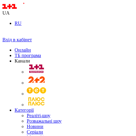
UA
RU
Вхід в кабінет
Онлайн
ТБ програма
Канали
Категорії
Реаліті-шоу
Розважальні шоу
Новини
Серіали