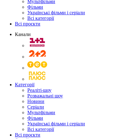
Мультфільми
Фільми
Українські фільми і серіали
Всі категорії
Всі проєкти
Канали
Категорії
Реаліті-шоу
Розважальні шоу
Новини
Серіали
Мультфільми
Фільми
Українські фільми і серіали
Всі категорії
Всі проєкти