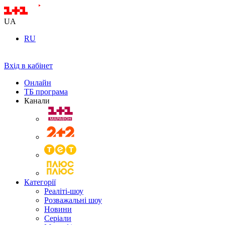
UA
RU
Вхід в кабінет
Онлайн
ТБ програма
Канали
Категорії
Реаліті-шоу
Розважальні шоу
Новини
Серіали