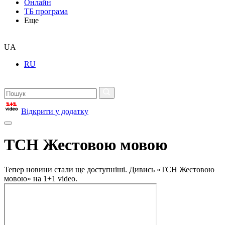
Онлайн
ТБ програма
Еще
UA
RU
Відкрити у додатку
ТСН Жестовою мовою
Тепер новини стали ще доступніші. Дивись «ТСН Жестовою
мовою» на 1+1 video.