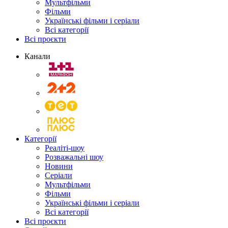
Мультфільми
Фільми
Українські фільми і серіали
Всі категорії
Всі проєкти
Канали
Категорії
Реаліті-шоу
Розважальні шоу
Новини
Серіали
Мультфільми
Фільми
Українські фільми і серіали
Всі категорії
Всі проєкти