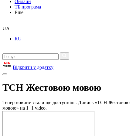
Онлайн
ТБ програма
Еще
UA
RU
Відкрити у додатку
ТСН Жестовою мовою
Тепер новини стали ще доступніші. Дивись «ТСН Жестовою
мовою» на 1+1 video.