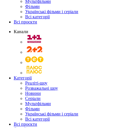
Мультфільми
Фільми
Українські фільми і серіали
Всі категорії
Всі проєкти
Канали
Категорії
Реаліті-шоу
Розважальні шоу
Новини
Серіали
Мультфільми
Фільми
Українські фільми і серіали
Всі категорії
Всі проєкти