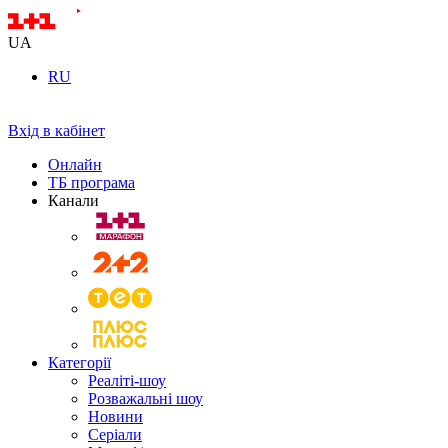
UA
RU
Вхід в кабінет
Онлайн
ТБ програма
Канали
Категорії
Реаліті-шоу
Розважальні шоу
Новини
Серіали