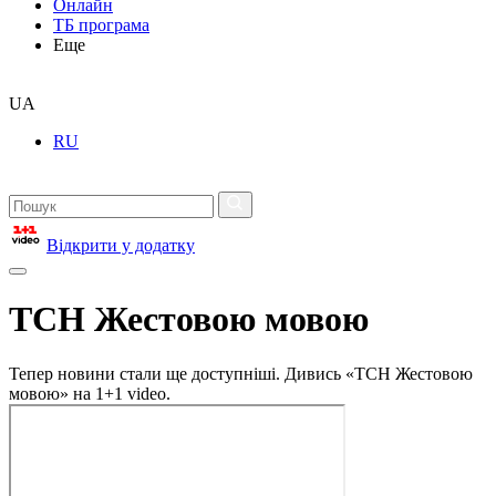
Онлайн
ТБ програма
Еще
UA
RU
Відкрити у додатку
ТСН Жестовою мовою
Тепер новини стали ще доступніші. Дивись «ТСН Жестовою
мовою» на 1+1 video.