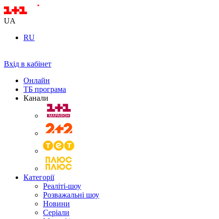
UA
RU
Вхід в кабінет
Онлайн
ТБ програма
Канали
Категорії
Реаліті-шоу
Розважальні шоу
Новини
Серіали