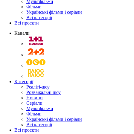
Мультфільми
Фільми
Українські фільми і серіали
Всі категорії
Всі проєкти
Канали
Категорії
Реаліті-шоу
Розважальні шоу
Новини
Серіали
Мультфільми
Фільми
Українські фільми і серіали
Всі категорії
Всі проєкти