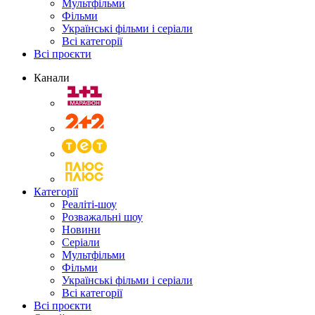
Мультфільми
Фільми
Українські фільми і серіали
Всі категорії
Всі проєкти
Канали
Категорії
Реаліті-шоу
Розважальні шоу
Новини
Серіали
Мультфільми
Фільми
Українські фільми і серіали
Всі категорії
Всі проєкти