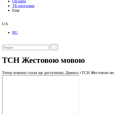
Онлайн
ТБ програма
Еще
UA
RU
ТСН Жестовою мовою
Тепер новини стали ще доступніші. Дивись «ТСН Жестовою мо