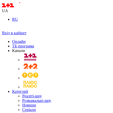
UA
RU
Вхід в кабінет
Онлайн
ТБ програма
Канали
Категорії
Реаліті-шоу
Розважальні шоу
Новини
Серіали