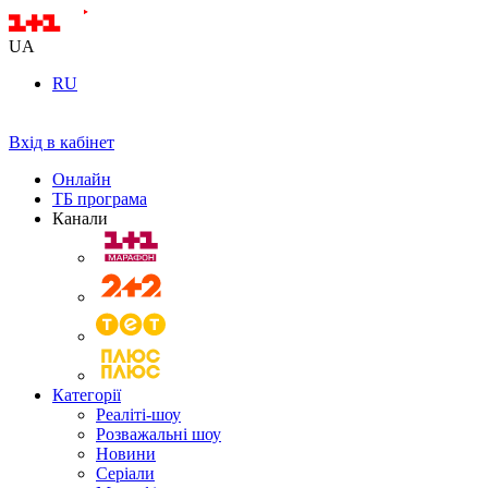
UA
RU
Вхід в кабінет
Онлайн
ТБ програма
Канали
Категорії
Реаліті-шоу
Розважальні шоу
Новини
Серіали