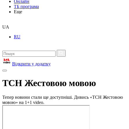
Онлайн
ТБ програма
Еще
UA
RU
Відкрити у додатку
ТСН Жестовою мовою
Тепер новини стали ще доступніші. Дивись «ТСН Жестовою
мовою» на 1+1 video.