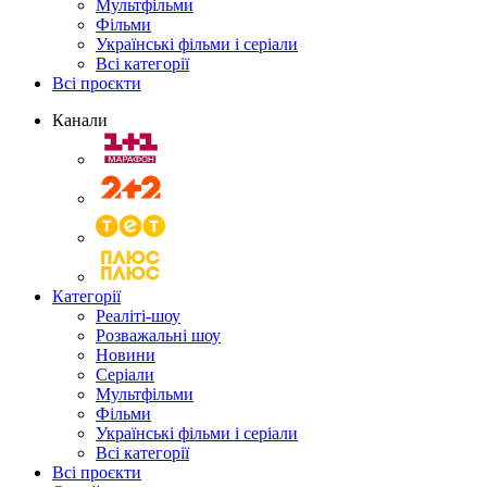
Мультфільми
Фільми
Українські фільми і серіали
Всі категорії
Всі проєкти
Канали
Категорії
Реаліті-шоу
Розважальні шоу
Новини
Серіали
Мультфільми
Фільми
Українські фільми і серіали
Всі категорії
Всі проєкти