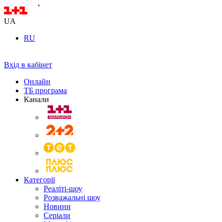
UA
RU
Вхід в кабінет
Онлайн
ТБ програма
Канали
Категорії
Реаліті-шоу
Розважальні шоу
Новини
Серіали