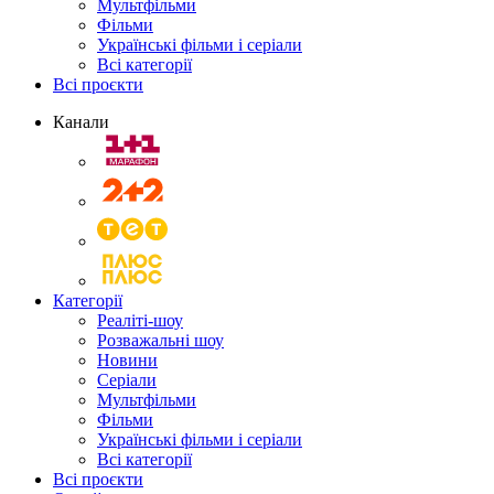
Мультфільми
Фільми
Українські фільми і серіали
Всі категорії
Всі проєкти
Канали
Категорії
Реаліті-шоу
Розважальні шоу
Новини
Серіали
Мультфільми
Фільми
Українські фільми і серіали
Всі категорії
Всі проєкти