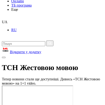
Онлайн
ТБ програма
Еще
UA
RU
Відкрити у додатку
ТСН Жестовою мовою
Тепер новини стали ще доступніші. Дивись «ТСН Жестовою
мовою» на 1+1 video.